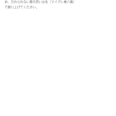
め、忘れられない夏の思い出を「マイグレ兼六園」
で創り上げてください。
■施設情報
マイグレ兼六園
住所：〒920-0936 石川県金沢市兼六町２
−８
URL：
https://www.maigre.jp/kenrokuen
金沢
マイグレ兼六園
サウナ
金沢市
兼六園
観光モデルコース金沢