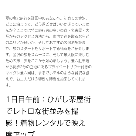
夏の金沢旅行を計画中のあなたへ。初めての金沢、
どこに泊まって、どう過ごせばいいか迷っていませ
んか？ここでは特に旅行者の多い東京・名古屋・大
阪からのアクセス方法から、市内で宿を取るならど
のエリアが良いか、そしておすすめの宿泊施設ま
で、旅のスタートをサポートする情報をご紹介しま
す。金沢の旅をスムーズに、そして最大限に楽しむ
ための第一歩をここから始めましょう。兼六駐車場
から徒歩2分の立地にあるプライベートサウナ付きの
マイグレ兼六園は、まるでホテルのような贅沢な設
えで、お二人だけの特別な時間を約束してくれま
す。
1日目午前：ひがし茶屋街
でレトロな街並みを撮
影！着物レンタルで映え
度アップ