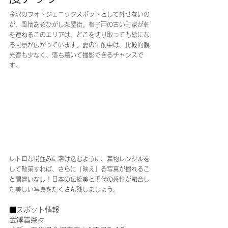
金沢のフォトジェニックスポットとして外せないの
が、風情あるひがし茶屋街。格子戸の古い町家が軒
を連ねるこのエリアは、どこを切り取っても絵にな
る風景が広がっています。夏の午前中は、比較的観
光客も少なく、落ち着いて撮影できるチャンスで
す。
レトロな街並みに溶け込むように、着物レンタルを
して散策すれば、さらに「映え」る写真が撮れるこ
と間違いなし！日本の伝統美と現代の感性が融合し
た美しい写真をたくさん残しましょう。
■スポット情報
金澤着楽々