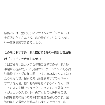
駅構内には、金沢らしいデザインのオブジェや、お
土産店もたくさんあり、旅の締めくくりにふさわし
い一枚を撮影できるでしょう。
この旅におすすめ！兼六園徒歩2分の一棟貸し宿泊施
設「マイグレ兼六園」の魅力
今回ご紹介したカメラ女子旅に最適なのが、兼六駐
車場から徒歩2分という抜群のロケーションにある宿
泊施設「マイグレ兼六園」です。高級ホテルの1室の
ような設えで、撮影で疲れた体を癒すプライベート
サウナを完備。他のお客様を気にすることなく、お
二人だけの空間でリラックスできます。主要なフォ
トジェニックスポットへのアクセスも抜群なので、
時間を有効に使って効率的に撮影を楽しめます。金
沢の美しい景色と街並みを心ゆくまでカメラに収