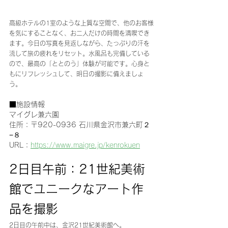
高級ホテルの1室のような上質な空間で、他のお客様
を気にすることなく、お二人だけの時間を満喫でき
ます。今日の写真を見返しながら、たっぷりの汗を
流して旅の疲れをリセット。水風呂も完備している
ので、最高の「ととのう」体験が可能です。心身と
もにリフレッシュして、明日の撮影に備えましょ
う。
■施設情報
マイグレ兼六園
住所：〒920-0936 石川県金沢市兼六町２
−８
URL：
https://www.maigre.jp/kenrokuen
2日目午前：21世紀美術
館でユニークなアート作
品を撮影
2日目の午前中は、金沢21世紀美術館へ。