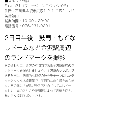
■スポット情報
Fusion21（フュージョンニジュウイチ）
住所：石川県金沢市広坂1-2-1 金沢21世紀
美術館内
営業時間：10:00 - 20:00
電話番号：076-231-0201
2日目午後：鼓門・もてな
しドームなど金沢駅周辺
のランドマークを撮影
旅の終わりに、金沢の玄関口である金沢駅周辺のラ
ンドマークを撮影しましょう。金沢駅のシンボルで
ある鼓門は、伝統的な能楽の鼓をモチーフにしたダ
イナミックな木造建築で、圧倒的な存在感を放ちま
す。その奥に広がるガラス張りの「もてなしドー
ム」も、光の入り方や時間帯によって表情を変え、
魅力的な撮影スポットです。