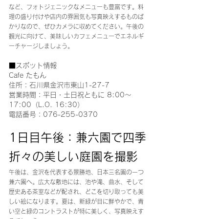
など、フォトジェニックなメニューも豊富です。料
理の盛り付けや店内の雰囲気も写真映えするものば
かりなので、ぜひカメラに収めてください。午後の
観光に向けて、美味しいカフェメニューでエネルギ
ーチャージしましょう。
■スポット情報
Cafe たもん
住所：石川県金沢市東山1-27-7
営業時間：平日・土日祝ともに 8:00～
17:00（L.O. 16:30）
電話番号：076-255-0370
1日目午後：兼六園で四季
折々の美しい庭園を撮影
午後は、金沢を代表する景勝地、日本三名園の一つ
兼六園へ。広大な敷地には、池や滝、曲水、そして
歴史ある茶室などが配され、どこを切り取っても美
しい絵になります。夏は、新緑が目に鮮やかで、青
い空と緑のコントラストが特に美しく、写真映えす