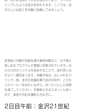
は、古い町並みがそのまま残されており、タイムス
リップしたような気分を味わえます。ここでは、金
沢らしい伝統工芸体験に挑戦してみましょう。
金箔貼り体験や加賀友禅の着物体験など、お子様も
楽しめるプログラムが豊富に用意されています。自
分だけのオリジナル作品を作ることで、旅の思い出
がより一層深まります。体験の後は、おしゃれなカ
フェで一息。金沢の老舗和菓子店の甘味や、こだわ
りのコーヒーを味わいながら、ゆったりとした時間
を過ごしてください。写真映えするスポットも多い
ので、家族での記念撮影も忘れずに。
2日目午前：金沢21世紀