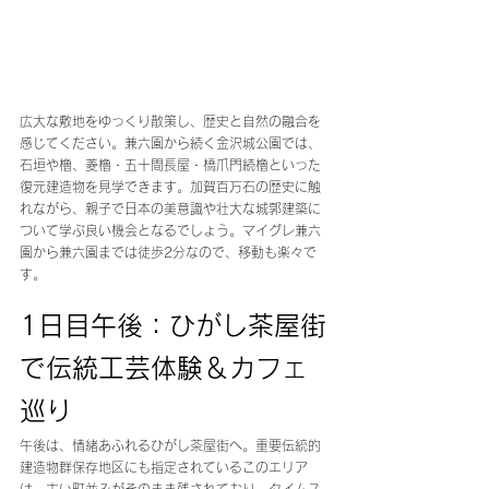
広大な敷地をゆっくり散策し、歴史と自然の融合を
感じてください。兼六園から続く金沢城公園では、
石垣や櫓、菱櫓・五十間長屋・橋爪門続櫓といった
復元建造物を見学できます。加賀百万石の歴史に触
れながら、親子で日本の美意識や壮大な城郭建築に
ついて学ぶ良い機会となるでしょう。マイグレ兼六
園から兼六園までは徒歩2分なので、移動も楽々で
す。
1日目午後：ひがし茶屋街
で伝統工芸体験＆カフェ
巡り
午後は、情緒あふれるひがし茶屋街へ。重要伝統的
建造物群保存地区にも指定されているこのエリア