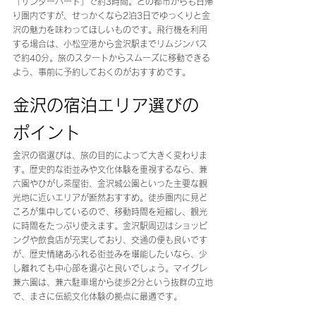
「サンダーバード」で約3時間。どの都市からも日帰
り圏内ですが、せっかくなら2泊3日でゆっくりと金
沢の魅力を味わってほしいものです。飛行機を利用
する場合は、小松空港から金沢駅までリムジンバス
で約40分。旅のスタートからスムーズに移動できる
よう、事前に予約しておくのがおすすめです。
金沢の宿泊エリア選びの
ポイント
金沢の宿選びは、旅の目的によって大きく変わりま
す。歴史的な街並みや文化体験を重視するなら、兼
六園やひがし茶屋街、金沢城公園といった主要な観
光地に近いエリアが断然おすすめ。徒歩圏内に見ど
ころが集中しているので、移動時間を短縮し、観光
に時間をたっぷり使えます。金沢駅周辺はショッピ
ングや飲食店が充実しており、交通の便も良いです
が、歴史情緒あふれる街並みを堪能したいなら、少
し離れても中心部を選ぶと良いでしょう。マイグレ
兼六園は、兼六駐車場から徒歩2分という抜群の立地
で、まさに伝統文化体験の拠点に最適です。