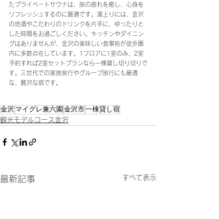
たプライベートサウナは、旅の疲れを癒し、心身を
リフレッシュするのに最適です。湯上りには、金沢
の地酒やこだわりのドリンクを片手に、ゆったりと
した時間をお過ごしください。キッチンやダイニン
グはありませんが、金沢の美味しい食事処が徒歩圏
内に多数点在しています。1フロアに1室のみ、2室
予約すれば2室セットプランなら一棟貸し切り切りで
す。三世代での家族旅行やグループ旅行にも最適
な、贅沢な宿です。
金沢
マイグレ兼六園
金沢市
一棟貸し宿
観光モデルコース金沢
すべて表示
最新記事