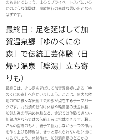
のも良いでしょう。まるでプライベートスパにいる
かのような体験は、家族旅行の素敵な思い出となる
はずです。
最終日：足を延ばして加
賀温泉郷「ゆのくにの
森」で伝統工芸体験（日
帰り温泉「総湯」立ち寄
りも）
最終日は、少し足を延ばして加賀温泉郷にある「ゆ
のくにの森」へ向かいましょう。ここは、広大な敷
地の中に様々な伝統工芸の館が点在するテーマパー
クです。九谷焼の絵付け体験や輪島塗の沈金体験、
加賀友禅の型染め体験など、金沢では体験できない
加賀地方ならではの伝統工芸に挑戦できます。職人
さんの指導のもと、親子で協力しながら一つの作品
を作り上げる時間は、きっと忘れられない思い出に
なるでしょう。体験後は、加賀温泉郷のどこかの