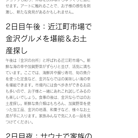
せます。アートに触れることで、お子様の感性を刺
激し、新たな発見があるかもしれません。
2日目午後：近江町市場で
金沢グルメを堪能＆お土
産探し
午後は「金沢の台所」と呼ばれる近江町市場へ。新
鮮な海の幸や加賀野菜がずらりと並び、活気に満ち
ています。ここでは、海鮮丼や握り寿司、旬の魚介
を使った定食など、金沢ならではの美味しい海の幸
を堪能できます。市場内には食べ歩きができるお店
も多いので、お子様と一緒にあれこれ試してみるの
も楽しいでしょう。食事の後は、金沢ならではのお
土産探し。新鮮な魚介類はもちろん、加賀野菜を使
った加工品、金沢の地酒、和菓子など、様々なお土
産が手に入ります。家族みんなで気に入る一品を見
つけてください。
2日目夜：サウナで家族の