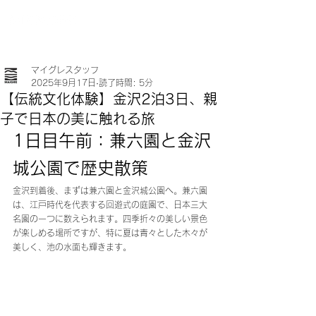
マイグレスタッフ
2025年9月17日
読了時間: 5分
【伝統文化体験】金沢2泊3日、親
子で日本の美に触れる旅
1日目午前：兼六園と金沢
城公園で歴史散策
金沢到着後、まずは兼六園と金沢城公園へ。兼六園
は、江戸時代を代表する回遊式の庭園で、日本三大
名園の一つに数えられます。四季折々の美しい景色
が楽しめる場所ですが、特に夏は青々とした木々が
美しく、池の水面も輝きます。