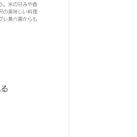
う。米の甘みや香
沢の美味しい料理
グレ兼六園からも
れる