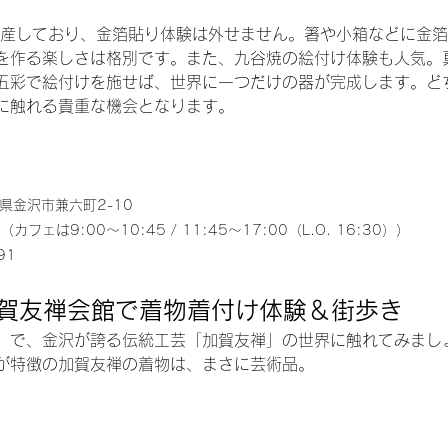
生産しており、金箔貼り体験は外せません。箸や小箱などに金
を作る楽しさは格別です。また、九谷焼の絵付け体験も人気。
五彩で絵付けを施せば、世界に一つだけの器が完成します。ど
に触れる貴重な機会となります。
川県金沢市兼六町2-10
カフェは9:00～10:45 / 11:45～17:00（L.O. 16:30））
91
賀友禅会館で着物着付け体験＆街歩き
」で、金沢が誇る伝統工芸「加賀友禅」の世界に触れてみまし
が特徴の加賀友禅の着物は、まさに芸術品。