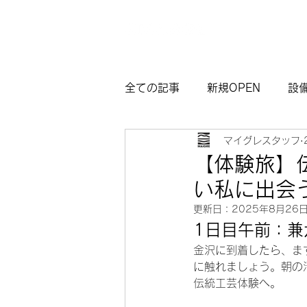
全ての記事
新規OPEN
設
マイグレスタッフ
マイグレ東京
お知らせ
【体験旅】
い私に出会
観光モデルコース熱海
サ
更新日：
2025年8月26
1日目午前：
金沢に到着したら、ま
に触れましょう。朝の
伝統工芸体験へ。