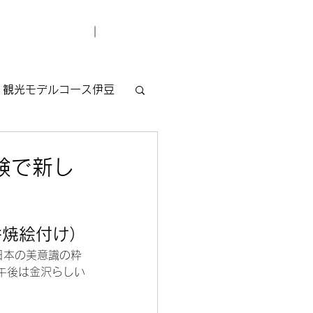
デューサー紹介
お問い合わせ
観光モデルコース伊豆
験で新し
谷焼絵付け）
日本の美意識の粋
午後は金沢らしい