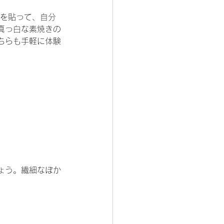
箔を貼って、自分
真っ白な素焼きの
ちらも手軽に体験
ょう。繊細なぼか