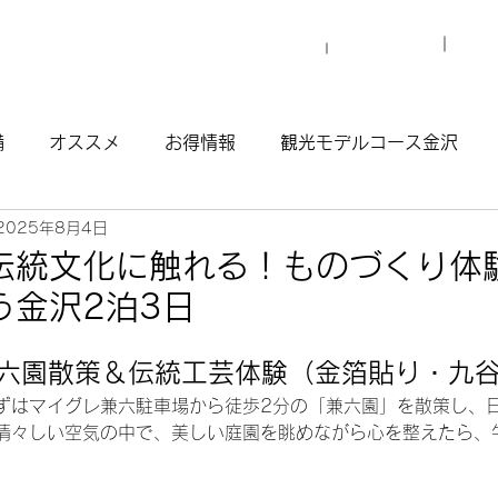
プロ
マイグレについて
施設一覧
備
オススメ
お得情報
観光モデルコース金沢
2025年8月4日
観光モデルコース渋谷原宿
観光モデルコース南青山
伝統文化に触れる！ものづくり体
う金沢2泊3日
ウナ
日
兼六園散策＆伝統工芸体験（金箔貼り・九
ずはマイグレ兼六駐車場から徒歩2分の「兼六園」を散策し、
清々しい空気の中で、美しい庭園を眺めながら心を整えたら、