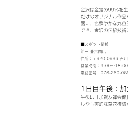
金沢は金箔の99%を
だけのオリジナル作品
器に、色鮮やかな九谷
でき、金沢の伝統技術
■スポット情報
箔一 兼六園店
住所：〒920-0936 石
営業時間：9:00～18:00（
電話番号：076-260-08
1日目午後：加
午後は「加賀友禅会館
しや写実的な草花模様