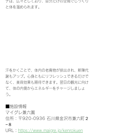
ナは、広々としており、自分だけの空間でじっくり
と体を温められます。
汗をかくことで、体内の老廃物が排出され、新陳代
謝もアップ。心身ともにリフレッシュできるだけで
なく、美容効果も期待できます。翌日の観光に向け
て、体の内側からエネルギーをチャージしましょ
う。
■施設情報
マイグレ兼六園
住所：〒920-0936 石川県金沢市兼六町２
−８
URL：
https://www.maigre.jp/kenrokuen