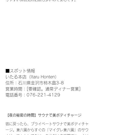
■スポット情報
いたる本店（Itaru Honten）
住所：石川県金沢市柿木畠3-8
営業時間：[要確認。通常ディナー営業]
電話番号：076-221-4129
【夜の秘密の時間】サウナで美ボディチャージ
宿に戻ったら、プライベートサウナで美ボディチャ
ージ。兼六園からすぐの「マイグレ兼六園」のサウ