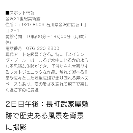
■スポット情報
金沢21世紀美術館
住所：〒920-8509 石川県金沢市広坂１丁
目２−１
開館時間：10時00分～18時00分（月曜定
休）
電話番号：076-220-2800
現代アートを鑑賞できる。特に「スイミン
グ・プール」は、まるで水中にいるかのよう
な不思議な体験ができ、子供たちも大喜びす
るフォトジェニックな作品。触れて遊べる作
品や広々とした芝生広場で走り回れる屋外ス
ペースもあり、夏の暑さを忘れて親子で楽し
く過ごすのに最適
2日目午後：長町武家屋敷
跡で歴史ある風景を背景
に撮影