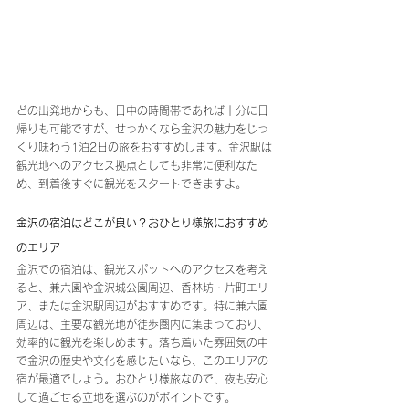
どの出発地からも、日中の時間帯であれば十分に日
帰りも可能ですが、せっかくなら金沢の魅力をじっ
くり味わう1泊2日の旅をおすすめします。金沢駅は
観光地へのアクセス拠点としても非常に便利なた
め、到着後すぐに観光をスタートできますよ。
金沢の宿泊はどこが良い？おひとり様旅におすすめ
のエリア
金沢での宿泊は、観光スポットへのアクセスを考え
ると、兼六園や金沢城公園周辺、香林坊・片町エリ
ア、または金沢駅周辺がおすすめです。特に兼六園
周辺は、主要な観光地が徒歩圏内に集まっており、
効率的に観光を楽しめます。落ち着いた雰囲気の中
で金沢の歴史や文化を感じたいなら、このエリアの
宿が最適でしょう。おひとり様旅なので、夜も安心
して過ごせる立地を選ぶのがポイントです。