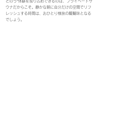
とのう”体験を独り占めできるのは、プライベートサ
ウナだからこそ。静かな朝に自分だけの空間でリフ
レッシュする時間は、おひとり様旅の醍醐味となる
でしょう。
■施設情報
マイグレ兼六園
住所：〒920-0936 石川県金沢市兼六町２
−８
URL：
https://www.maigre.jp/kenrokuen
金沢
マイグレ兼六園
サウナ
金沢市
一棟貸し宿
兼六園
観光モデルコース金沢
すべて表示
最新記事