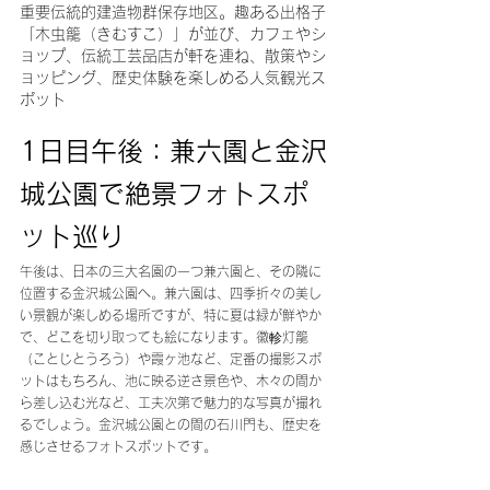
重要伝統的建造物群保存地区。趣ある出格子
「木虫籠（きむすこ）」が並び、カフェやシ
ョップ、伝統工芸品店が軒を連ね、散策やシ
ョッピング、歴史体験を楽しめる人気観光ス
ポット
1日目午後：兼六園と金沢
城公園で絶景フォトスポ
ット巡り
午後は、日本の三大名園の一つ兼六園と、その隣に
位置する金沢城公園へ。兼六園は、四季折々の美し
い景観が楽しめる場所ですが、特に夏は緑が鮮やか
で、どこを切り取っても絵になります。徽軫灯籠
（ことじとうろう）や霞ヶ池など、定番の撮影スポ
ットはもちろん、池に映る逆さ景色や、木々の間か
ら差し込む光など、工夫次第で魅力的な写真が撮れ
るでしょう。金沢城公園との間の石川門も、歴史を
感じさせるフォトスポットです。