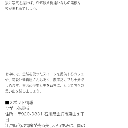
景に写真を撮れば、SNS映え間違いなしの素敵な一
枚が撮れるでしょう。
街中には、金箔を使ったスイーツを提供するカフェ
や、可愛い雑貨屋さんもあり、散策だけでも十分楽
しめます。金沢の歴史と美を背景に、とっておきの
思い出を残しましょう。
■スポット情報
ひがし茶屋街
住所：〒920-0831 石川県金沢市東山１丁
目
江戸時代の情緒が残る美しい街並みは、国の