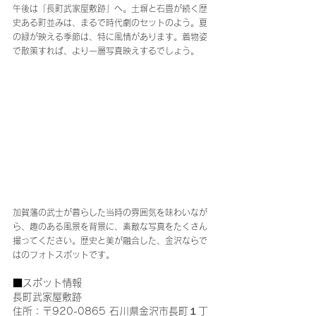
午後は「長町武家屋敷跡」へ。土塀と石畳が続く歴
史ある町並みは、まるで時代劇のセットのよう。夏
の緑が映える季節は、特に風情があります。着物姿
で散策すれば、より一層写真映えするでしょう。
加賀藩の武士が暮らした当時の雰囲気を味わいなが
ら、趣のある風景を背景に、素敵な写真をたくさん
撮ってください。歴史と美が融合した、金沢ならで
はのフォトスポットです。
■スポット情報
長町武家屋敷跡
住所：〒920-0865 石川県金沢市長町１丁