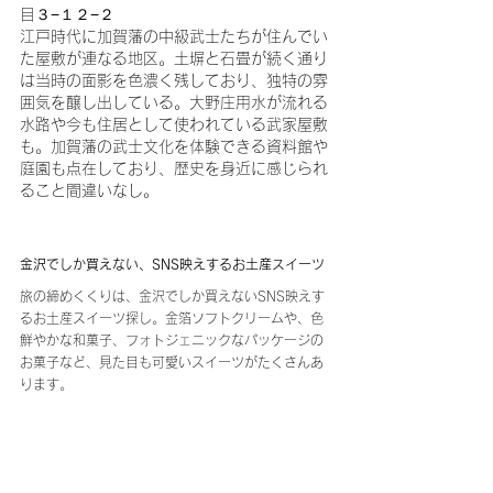
目３−１２−２
江戸時代に加賀藩の中級武士たちが住んでい
た屋敷が連なる地区。土塀と石畳が続く通り
は当時の面影を色濃く残しており、独特の雰
囲気を醸し出している。大野庄用水が流れる
水路や今も住居として使われている武家屋敷
も。加賀藩の武士文化を体験できる資料館や
庭園も点在しており、歴史を身近に感じられ
ること間違いなし。
金沢でしか買えない、SNS映えするお土産スイーツ
旅の締めくくりは、金沢でしか買えないSNS映えす
るお土産スイーツ探し。金箔ソフトクリームや、色
鮮やかな和菓子、フォトジェニックなパッケージの
お菓子など、見た目も可愛いスイーツがたくさんあ
ります。