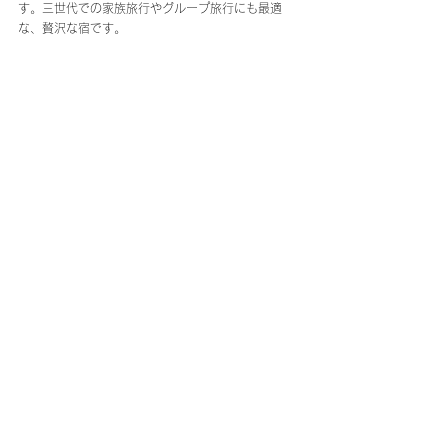
す。三世代での家族旅行やグループ旅行にも最適
な、贅沢な宿です。
■施設情報
マイグレ兼六園
住所：〒920-0936 石川県金沢市兼六町２
−８
URL：
https://www.maigre.jp/kenrokuen
金沢
マイグレ兼六園
金沢市
一棟貸し宿
観光モデルコース金沢
すべて表示
最新記事