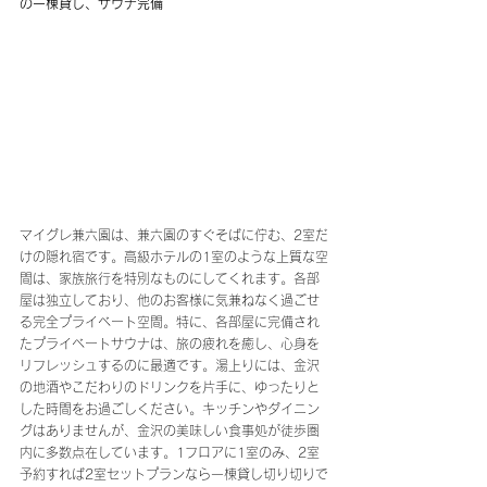
の一棟貸し、サウナ完備
マイグレ兼六園は、兼六園のすぐそばに佇む、2室だ
けの隠れ宿です。高級ホテルの1室のような上質な空
間は、家族旅行を特別なものにしてくれます。各部
屋は独立しており、他のお客様に気兼ねなく過ごせ
る完全プライベート空間。特に、各部屋に完備され
たプライベートサウナは、旅の疲れを癒し、心身を
リフレッシュするのに最適です。湯上りには、金沢
の地酒やこだわりのドリンクを片手に、ゆったりと
した時間をお過ごしください。キッチンやダイニン
グはありませんが、金沢の美味しい食事処が徒歩圏
内に多数点在しています。1フロアに1室のみ、2室
予約すれば2室セットプランなら一棟貸し切り切りで