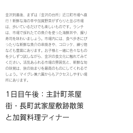
金沢到着後、まずは「金沢の台所」近江町市場へ直
行！新鮮な海の幸や加賀野菜がずらりと並ぶ市場
は、歩いているだけでも楽しいものです。ランチ
は、市場で採れたての魚介を使った海鮮丼や、握り
寿司を味わいましょう。市場内には、食べ歩きにぴ
ったりな新鮮な魚介の串焼きや、コロッケ、練り物
なども豊富にあります。お子様と一緒に色々なもの
を少しずつ試しながら、金沢の食文化に触れてみて
ください。活気あふれる市場の雰囲気と、新鮮な旬
の味覚は、旅の始まりを最高のものにしてくれるで
しょう。マイグレ兼六園からもアクセスしやすい場
所にあります。
1日目午後：主計町茶屋
街・長町武家屋敷跡散策
と加賀料理ディナー