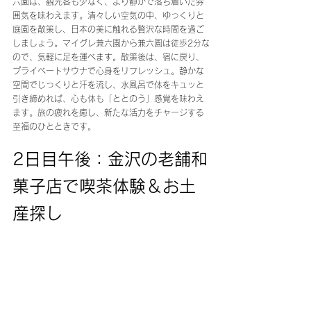
六園は、観光客も少なく、より静かで落ち着いた雰
囲気を味わえます。清々しい空気の中、ゆっくりと
庭園を散策し、日本の美に触れる贅沢な時間を過ご
しましょう。マイグレ兼六園から兼六園は徒歩2分な
ので、気軽に足を運べます。散策後は、宿に戻り、
プライベートサウナで心身をリフレッシュ。静かな
空間でじっくりと汗を流し、水風呂で体をキュッと
引き締めれば、心も体も「ととのう」感覚を味わえ
ます。旅の疲れを癒し、新たな活力をチャージする
至福のひとときです。
2日目午後：金沢の老舗和
菓子店で喫茶体験＆お土
産探し