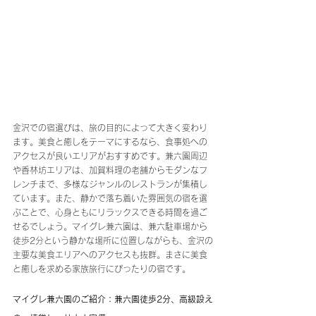
金沢での宿選びは、旅の目的によって大きく変わり
ます。美食と癒しをテーマにするなら、食事処への
アクセスが良いエリアがおすすめです。兼六園周辺
や香林坊エリアは、加賀料理の老舗からモダンなフ
レンチまで、多様なジャンルのレストランが集積し
ています。また、静かで落ち着いた雰囲気の宿を選
ぶことで、心身ともにリラックスできる時間を過ご
せるでしょう。マイグレ兼六園は、兼六駐車場から
徒歩2分という静かな場所に位置しながらも、金沢の
主要な美食エリアへのアクセスも抜群。まさに美食
と癒しを求める家族旅行にぴったりの宿です。
マイグレ兼六園のご紹介：兼六園徒歩2分、高級設え