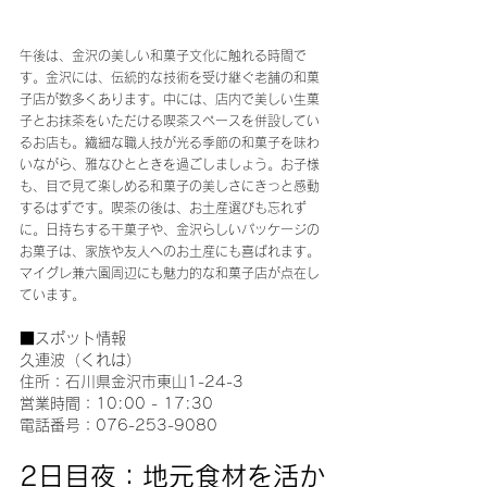
午後は、金沢の美しい和菓子文化に触れる時間で
す。金沢には、伝統的な技術を受け継ぐ老舗の和菓
子店が数多くあります。中には、店内で美しい生菓
子とお抹茶をいただける喫茶スペースを併設してい
るお店も。繊細な職人技が光る季節の和菓子を味わ
いながら、雅なひとときを過ごしましょう。お子様
も、目で見て楽しめる和菓子の美しさにきっと感動
するはずです。喫茶の後は、お土産選びも忘れず
に。日持ちする干菓子や、金沢らしいパッケージの
お菓子は、家族や友人へのお土産にも喜ばれます。
マイグレ兼六園周辺にも魅力的な和菓子店が点在し
ています。
■スポット情報
久連波（くれは）
住所：石川県金沢市東山1-24-3
営業時間：10:00 - 17:30
電話番号：076-253-9080
2日目夜：地元食材を活か