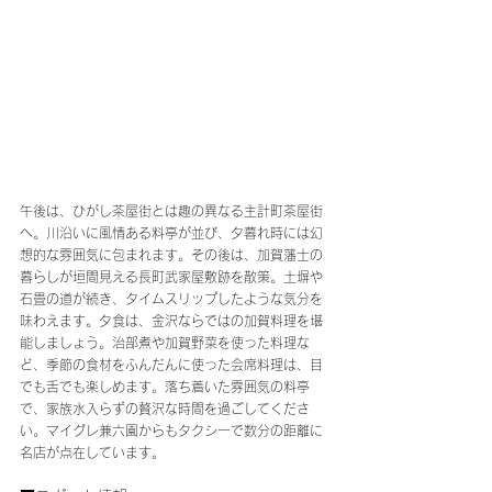
午後は、ひがし茶屋街とは趣の異なる主計町茶屋街
へ。川沿いに風情ある料亭が並び、夕暮れ時には幻
想的な雰囲気に包まれます。その後は、加賀藩士の
暮らしが垣間見える長町武家屋敷跡を散策。土塀や
石畳の道が続き、タイムスリップしたような気分を
味わえます。夕食は、金沢ならではの加賀料理を堪
能しましょう。治部煮や加賀野菜を使った料理な
ど、季節の食材をふんだんに使った会席料理は、目
でも舌でも楽しめます。落ち着いた雰囲気の料亭
で、家族水入らずの贅沢な時間を過ごしてくださ
い。マイグレ兼六園からもタクシーで数分の距離に
名店が点在しています。