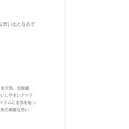
な思い出となるで
、金沢箔、加賀繍、
使いしやすいアイテ
イテムに金箔を貼っ
は旅の素敵な思い