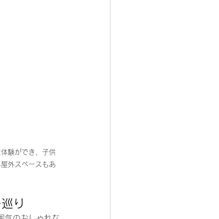
な体験ができ、子供
る屋外スペースもあ
ー巡り
囲気のおしゃれな