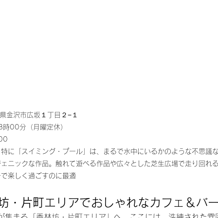
石川県金沢市広坂１丁目２−１
8時00分（月曜定休）
00
。特に「スイミング・プール」は、まるで水中にいるかのような不思議
ジェニックな作品。触れて遊べる作品や広々とした芝生広場で走り回れ
子で楽しく過ごすのに最適
林坊・片町エリアでおしゃれなカフェ＆バ
が集まる「香林坊・片町エリア」へ。ここには、洗練された雰