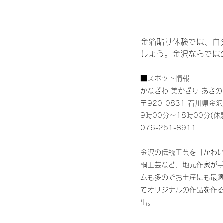
金箔貼り体験では、自
しょう。金沢ならでは
■スポット情報
かなざわ 美かざり あさの
〒920-0831 石川県
9時00分～18時00分(
076-251-8911
金沢の伝統工芸を「かわ
桐工芸など、地元作家が
ムも多のでお土産にも最
てオリジナルの作品を作
出。