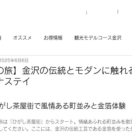
プロ
マイグレについて
施設一覧
備
オススメ
お得情報
観光モデルコース金沢
2025年6月6日
観光モデルコース渋谷原宿
観光モデルコース南青山
の旅】金沢の伝統とモダンに触れ
ナステイ
ウナ
日
ひがし茶屋街で風情ある町並みと金箔体験
旅は「ひがし茶屋街」からスタート。情緒あふれる町並みを散
してください。ここには、金沢の伝統工芸である金箔を使った