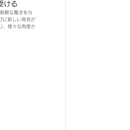
受ける
、新鮮な驚きを与
びに新しい発見が
り、様々な角度か