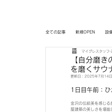
全ての記事
新規OPEN
設
マイグレスタッフ
マイグレ東京
お知らせ
【自分磨き
を磨くサウ
観光モデルコース熱海
サ
更新日：
2025年7月14
1日目午前：
金沢の伝統美を感じる
屋建築の美しさを堪能