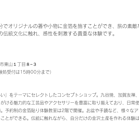
分でオリジナルの箸や小物に金箔を施すことができ、旅の素敵
の伝統文化に触れ、感性を刺激する貴重な体験です。
金沢市東山１丁目８−３
体験処受付は15時00分まで）
いい」をテーマにセレクトしたコンセプトショップ。九谷焼、加賀友禅
手がける魅力的な工芸品やアクセサリーを豊富に取り揃えており、日常
適。予約制の金箔貼り体験教室は2階で開催。お盆や手鏡など、様々なア
ることができる。伝統に触れながら、自分だけの金沢土産を作れる体験