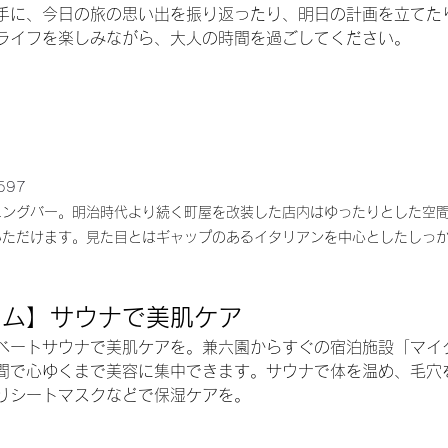
手に、今日の旅の思い出を振り返ったり、明日の計画を立てた
ライフを楽しみながら、大人の時間を過ごしてください。
597
ニングバー。明治時代より続く町屋を改装した店内はゆったりとした空
いただけます。見た目とはギャップのあるイタリアンを中心としたしっ
イム】サウナで美肌ケア
ベートサウナで美肌ケアを。兼六園からすぐの宿泊施設「マイ
間で心ゆくまで美容に集中できます。サウナで体を温め、毛穴
りシートマスクなどで保湿ケアを。