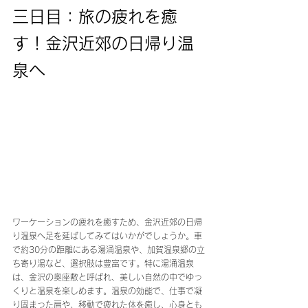
三日目：旅の疲れを癒
す！金沢近郊の日帰り温
泉へ
ワーケーションの疲れを癒すため、金沢近郊の日帰
り温泉へ足を延ばしてみてはいかがでしょうか。車
で約30分の距離にある湯涌温泉や、加賀温泉郷の立
ち寄り湯など、選択肢は豊富です。特に湯涌温泉
は、金沢の奥座敷と呼ばれ、美しい自然の中でゆっ
くりと温泉を楽しめます。温泉の効能で、仕事で凝
り固まった肩や、移動で疲れた体を癒し、心身とも