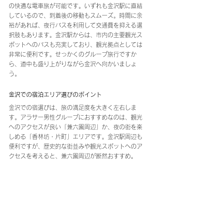
の快適な電車旅が可能です。いずれも金沢駅に直結
しているので、到着後の移動もスムーズ。時間に余
裕があれば、夜行バスを利用して交通費を抑える選
択肢もあります。金沢駅からは、市内の主要観光ス
ポットへのバスも充実しており、観光拠点としては
非常に便利です。せっかくのグループ旅行ですか
ら、道中も盛り上がりながら金沢へ向かいましょ
う。
金沢での宿泊エリア選びのポイント
金沢での宿選びは、旅の満足度を大きく左右しま
す。アラサー男性グループにおすすめなのは、観光
へのアクセスが良い「兼六園周辺」か、夜の街を楽
しめる「香林坊・片町」エリアです。金沢駅周辺も
便利ですが、歴史的な街並みや観光スポットへのア
クセスを考えると、兼六園周辺が断然おすすめ。