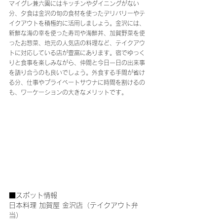
マイグレ兼六園にはキッチンやダイニングがない
分、夕食は金沢の旬の食材を使ったデリバリーやテ
イクアウトを積極的に活用しましょう。金沢には、
新鮮な海の幸を使った寿司や海鮮丼、加賀野菜を使
ったお惣菜、地元の人気店の料理など、テイクアウ
トに対応している店が豊富にあります。宿でゆっく
りと食事を楽しみながら、仲間と今日一日の出来事
を語り合うのも良いでしょう。外食する手間が省け
る分、仕事やプライベートサウナに時間を割けるの
も、ワーケーションの大きなメリットです。
■スポット情報
日本料理 加賀屋 金沢店（テイクアウト弁
当）