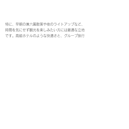
特に、早朝の兼六園散策や夜のライトアップなど、
時間を気にせず観光を楽しみたい方には最適な立地
です。高級ホテルのような快適さと、グループ旅行
の自由度を両立できる宿は、忘れられない旅の思い
出作りに貢献してくれるでしょう。
大人の隠れ家！兼六園隣接のサウナ付き宿泊施設
金沢でのグループ旅行で、最高の思い出を作りたい
なら、マイグレ兼六園がおすすめです。