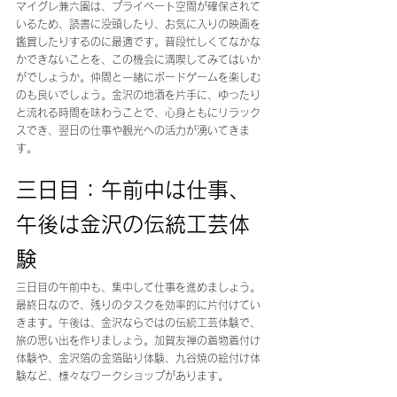
マイグレ兼六園は、プライベート空間が確保されて
いるため、読書に没頭したり、お気に入りの映画を
鑑賞したりするのに最適です。普段忙しくてなかな
かできないことを、この機会に満喫してみてはいか
がでしょうか。仲間と一緒にボードゲームを楽しむ
のも良いでしょう。金沢の地酒を片手に、ゆったり
と流れる時間を味わうことで、心身ともにリラック
スでき、翌日の仕事や観光への活力が湧いてきま
す。
三日目：午前中は仕事、
午後は金沢の伝統工芸体
験
三日目の午前中も、集中して仕事を進めましょう。
最終日なので、残りのタスクを効率的に片付けてい
きます。午後は、金沢ならではの伝統工芸体験で、
旅の思い出を作りましょう。加賀友禅の着物着付け
体験や、金沢箔の金箔貼り体験、九谷焼の絵付け体
験など、様々なワークショップがあります。