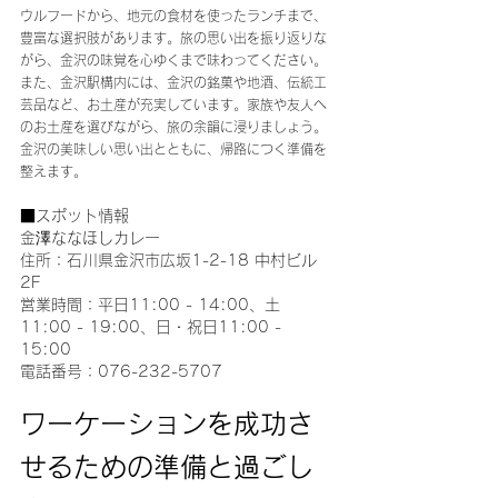
ウルフードから、地元の食材を使ったランチまで、
豊富な選択肢があります。旅の思い出を振り返りな
がら、金沢の味覚を心ゆくまで味わってください。
また、金沢駅構内には、金沢の銘菓や地酒、伝統工
芸品など、お土産が充実しています。家族や友人へ
のお土産を選びながら、旅の余韻に浸りましょう。
金沢の美味しい思い出とともに、帰路につく準備を
整えます。
■スポット情報
金澤ななほしカレー
住所：石川県金沢市広坂1-2-18 中村ビル 
2F
営業時間：平日11:00 - 14:00、土
11:00 - 19:00、日・祝日11:00 - 
15:00
電話番号：076-232-5707
ワーケーションを成功さ
せるための準備と過ごし