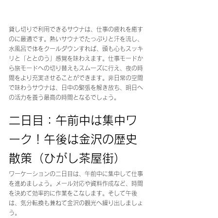
貸し切りで利用できるサウナは、仕事の疲れを癒す
のに最適です。熱いサウナでたっぷりと汗を流し、
水風呂で体をクールダウンすれば、頭も心もスッキ
リと「ととのう」感覚を味わえます。仕事モードか
ら旅モードへの切り替えもスムーズに行え、夜の時
間をより充実させることができます。非日常の空間
で味わうサウナは、日中の緊張を解き放ち、明日へ
の活力を養う最高の時間となるでしょう。
二日目：午前中は集中ワ
ーク！午後は金沢の歴史
散策（ひがし茶屋街）
ワーケーションの二日目は、午前中に集中して仕事
を進めましょう。メール対応や資料作成など、時間
を決めて効率的に作業をこなします。そして午後
は、気分転換も兼ねて金沢の観光へ繰り出しましょ
う。