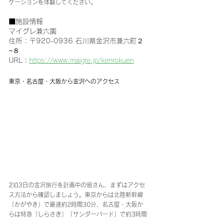
ケーションを体験してください。
■施設情報
マイグレ兼六園
住所：〒920-0936 石川県金沢市兼六町２
−８
URL：
https://www.maigre.jp/kenrokuen
東京・名古屋・大阪から金沢へのアクセス
2泊3日の金沢旅行を計画中の皆さん、まずはアクセ
ス方法から確認しましょう。東京からは北陸新幹線
「かがやき」で最速約2時間30分、名古屋・大阪か
らは特急「しらさぎ」「サンダーバード」で約3時間