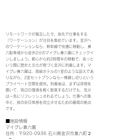
リモートワークが普及した今、旅先で仕事をする
「ワーケーション」が注目を集めています。金沢へ
のワーケーションなら、新幹線で快適に移動し、兼
六駐車場から徒歩2分のマイグレ兼六園にチェックイ
ンしましょう。都心から約2時間半の移動で、あっと
いう間に歴史と文化が息づく金沢に到着します。マ
イグレ兼六園は、高級ホテルの1室のような設えであ
りながら、2室セットプランなら一棟貸し切りという
プライベート空間を提供。到着後は、まずは荷物を
置いて、周辺の環境を軽く散策するだけでも、気分
は一気にリフレッシュされるでしょう。仕事への集
中と、旅の非日常感を両立させるための最高の拠点
です。
■施設情報
マイグレ兼六園
住所：〒920-0936 石川県金沢市兼六町２