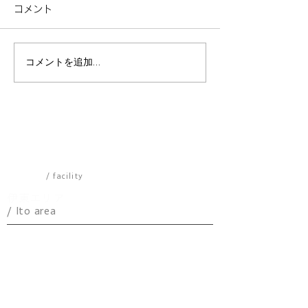
コメント
コメントを追加…
マイグレ南青山 オープン
マイグレ Petit
いたしました！
宿 好評予約受
施設一覧
/ facility
伊東エリア
/ Ito area
​パノラマ
アトリエ
ケニーズハウス
YEBISU