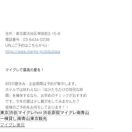
住所：東京都渋谷区神宮前3-15-8
電話番号：03-6434-0238
URL(ご予約はこちらから)：
https://www.maigre.jp/shibuhara
マイグレで最高の夏を！
8月の夏休み・お盆期間は予約が集中します。
ホテルでは味わえない「自分たちだけの特別な時
間」を確保するなら、お早めのチェックがおすすめ
です。今年の夏は少し贅沢をしてみませんか？
皆様のご予約をお待ちしております！！
東京
渋谷
マイグレPetit 渋谷原宿
マイグレ南青山
一棟貸し
南青山
東京観光
マイグレ東京