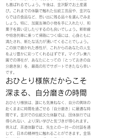
も喜ばれるでしょう。午後は、金沢駅でお土産選
び。これまでの体験で触れた伝統工芸品や、金沢な
らではの食品など、思い出に残る品々を選んでみま
しょう。特に、加賀友禅の小物を手に入れたり、和
菓子を買い足したりするのも良いでしょう。新幹線
や特急列車に乗って帰路につく頃には、心身ともに
満たされ、新たな活力が湧いてくることでしょう。
この旅で磨かれた感性が、これからのあなたの人生
をより豊かに彩ってくれるはずです。マイグレ兼六
園での滞在が、あなたにとっての「とっておきの自
分磨き旅」を、最高の形でサポートできたなら幸い
です。
おひとり様旅だからこそ
深まる、自分磨きの時間
おひとり様旅は、誰にも気兼ねなく、自分の興味の
赴くままに時間を過ごせる「自分磨き」に最適な時
間です。金沢での伝統文化体験では、団体旅行では
得られない、より深い学びと気づきが得られます。
例えば、茶道体験では、先生との一対一の対話を通
じて、日本の精神性に触れることができます。金箔