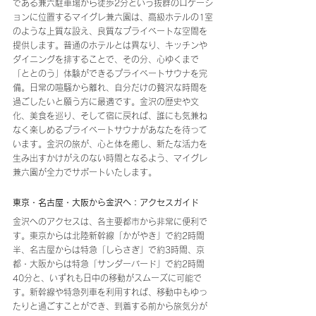
である兼六駐車場から徒歩2分という抜群のロケーシ
ョンに位置するマイグレ兼六園は、高級ホテルの1室
のような上質な設え、良質なプライベートな空間を
提供します。普通のホテルとは異なり、キッチンや
ダイニングを排することで、その分、心ゆくまで
「ととのう」体験ができるプライベートサウナを完
備。日常の喧騒から離れ、自分だけの贅沢な時間を
過ごしたいと願う方に最適です。金沢の歴史や文
化、美食を巡り、そして宿に戻れば、誰にも気兼ね
なく楽しめるプライベートサウナがあなたを待って
います。金沢の旅が、心と体を癒し、新たな活力を
生み出すかけがえのない時間となるよう、マイグレ
兼六園が全力でサポートいたします。
東京・名古屋・大阪から金沢へ：アクセスガイド
金沢へのアクセスは、各主要都市から非常に便利で
す。東京からは北陸新幹線「かがやき」で約2時間
半、名古屋からは特急「しらさぎ」で約3時間、京
都・大阪からは特急「サンダーバード」で約2時間
40分と、いずれも日中の移動がスムーズに可能で
す。新幹線や特急列車を利用すれば、移動中もゆっ
たりと過ごすことができ、到着する前から旅気分が