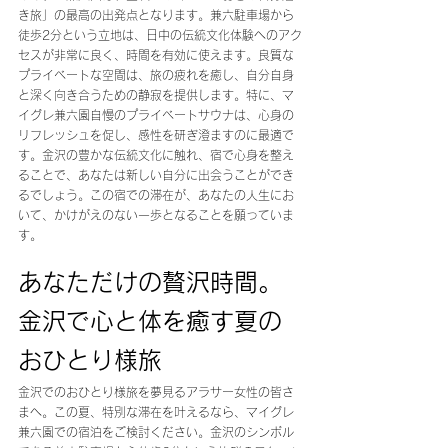
き旅」の最高の出発点となります。兼六駐車場から
徒歩2分という立地は、日中の伝統文化体験へのアク
セスが非常に良く、時間を有効に使えます。良質な
プライベートな空間は、旅の疲れを癒し、自分自身
と深く向き合うための静寂を提供します。特に、マ
イグレ兼六園自慢のプライベートサウナは、心身の
リフレッシュを促し、感性を研ぎ澄ますのに最適で
す。金沢の豊かな伝統文化に触れ、宿で心身を整え
ることで、あなたは新しい自分に出会うことができ
るでしょう。この宿での滞在が、あなたの人生にお
いて、かけがえのない一歩となることを願っていま
す。
あなただけの贅沢時間。
金沢で心と体を癒す夏の
おひとり様旅
金沢でのおひとり様旅を夢見るアラサー女性の皆さ
まへ。この夏、特別な滞在を叶えるなら、マイグレ
兼六園での宿泊をご検討ください。金沢のシンボル