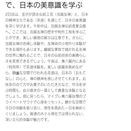
で、日本の美意識を学ぶ
2日目は、金沢が誇る伝統工芸「加賀友禅」と、日本
の精神文化である「茶道」を通じて、日本の美意識
を深く学びます。午前中は、加賀友禅伝統産業会館
へ。ここでは、加賀友禅の歴史や制作工程を学ぶこ
とができ、美しい着物の展示は圧巻です。さらに、
加賀友禅の色挿し体験や、友禅染の小物作り体験が
できる場所もあります。繊細な筆致で描かれる友禅
の世界に触れることで、日本の伝統技術の素晴らし
さを実感できるでしょう。午後は、兼六園内にある
「時雨亭」で茶道体験を。美しい庭園を眺めなが
ら、静謐な空間で行われる茶道は、日本の「おもて
なし」の心と、禅の精神を感じさせてくれます。お
抹茶の点て方やお菓子のいただき方など、作法を学
ぶ時間も、自分磨きの一環として貴重な体験となる
でしょう。宿に戻ったら、マイグレ兼六園自慢のプ
ライベートサウナで心身をリセット。静かな空間で
今日の体験を振り返り、感性を高めた一日を締めく
くりましょう。普通のホテル滞在では得られない、
深い文化的体験が魅力です。