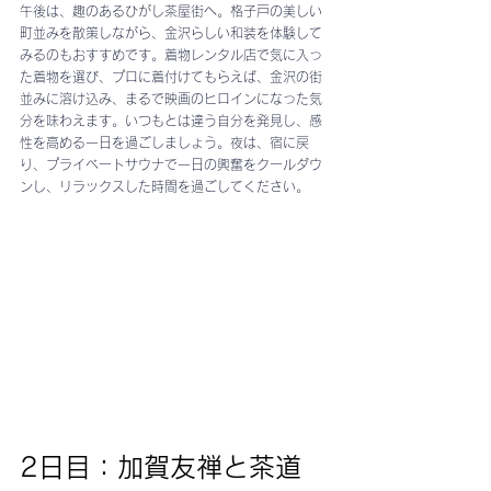
午後は、趣のあるひがし茶屋街へ。格子戸の美しい
町並みを散策しながら、金沢らしい和装を体験して
みるのもおすすめです。着物レンタル店で気に入っ
た着物を選び、プロに着付けてもらえば、金沢の街
並みに溶け込み、まるで映画のヒロインになった気
分を味わえます。いつもとは違う自分を発見し、感
性を高める一日を過ごしましょう。夜は、宿に戻
り、プライベートサウナで一日の興奮をクールダウ
ンし、リラックスした時間を過ごしてください。
2日目：加賀友禅と茶道