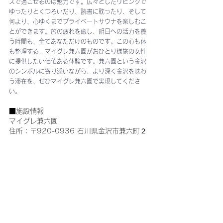
スで過ごせるのは魅力です。広々としたリビングで
ゆったりとくつろいだり、読書に耽ったり、そして
何より、心ゆくまでプライベートサウナを楽しむこ
とができます。旅の疲れを癒し、明日への活力を養
う時間も、全てあなただけのものです。この心も体
も整理する、マイグレ兼六園がおひとり様旅の女性
に提供したい価値ある体験です。兼六園という金沢
のシンボルに寄り添いながら、より深く金沢を味わ
う滞在を、ぜひマイグレ兼六園で実現してくださ
い。
■施設情報
マイグレ兼六園
住所：〒920-0936 石川県金沢市兼六町２
−８
URL：
https://www.maigre.jp/kenrokuen
金沢
マイグレ兼六園
金沢市
一棟貸し宿
観光モデルコース金沢