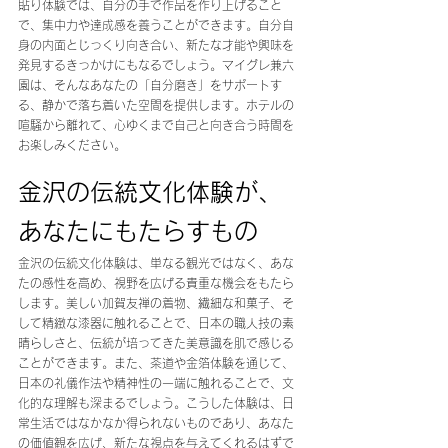
貼り体験では、自分の手で作品を作り上げること
で、集中力や達成感を養うことができます。自分自
身の内面とじっくり向き合い、新たな才能や興味を
発見するきっかけにもなるでしょう。マイグレ兼六
園は、そんなあなたの「自分磨き」をサポートす
る、静かで落ち着いた空間を提供します。ホテルの
喧騒から離れて、心ゆくまで自己と向き合う時間を
お楽しみください。
金沢の伝統文化体験が、
あなたにもたらすもの
金沢の伝統文化体験は、単なる観光ではなく、あな
たの感性を高め、視野を広げる貴重な機会をもたら
します。美しい加賀友禅の着物、繊細な和菓子、そ
して精緻な漆器に触れることで、日本の職人技の素
晴らしさと、伝統が培ってきた美意識を肌で感じる
ことができます。また、茶道や金箔体験を通じて、
日本の礼儀作法や精神性の一端に触れることで、文
化的な理解も深まるでしょう。こうした体験は、日
常生活ではなかなか得られないものであり、あなた
の価値観を広げ、新たな視点を与えてくれるはずで