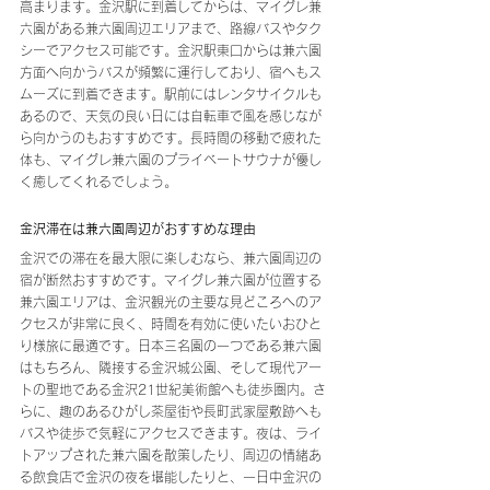
高まります。金沢駅に到着してからは、マイグレ兼
六園がある兼六園周辺エリアまで、路線バスやタク
シーでアクセス可能です。金沢駅東口からは兼六園
方面へ向かうバスが頻繁に運行しており、宿へもス
ムーズに到着できます。駅前にはレンタサイクルも
あるので、天気の良い日には自転車で風を感じなが
ら向かうのもおすすめです。長時間の移動で疲れた
体も、マイグレ兼六園のプライベートサウナが優し
く癒してくれるでしょう。
金沢滞在は兼六園周辺がおすすめな理由
金沢での滞在を最大限に楽しむなら、兼六園周辺の
宿が断然おすすめです。マイグレ兼六園が位置する
兼六園エリアは、金沢観光の主要な見どころへのア
クセスが非常に良く、時間を有効に使いたいおひと
り様旅に最適です。日本三名園の一つである兼六園
はもちろん、隣接する金沢城公園、そして現代アー
トの聖地である金沢21世紀美術館へも徒歩圏内。さ
らに、趣のあるひがし茶屋街や長町武家屋敷跡へも
バスや徒歩で気軽にアクセスできます。夜は、ライ
トアップされた兼六園を散策したり、周辺の情緒あ
る飲食店で金沢の夜を堪能したりと、一日中金沢の