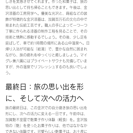
しさを実感させてくれます。作った和菓子は、旅の
思い出として持ち帰ることもできます。午後は、金
沢漆器の工房見学へ。優美な光沢と、蒔絵などの装
飾が特徴的な金沢漆器は、加賀百万石の文化の中で
育まれた伝統工芸です。職人の手によって一つ一つ
丁寧に作られる漆器の制作工程を見ることで、その
技術と情熱に感動するでしょう。その後、少し足を
延ばして、車で約1時間の場所にある山中温泉へ。日
帰り入浴が可能な「総湯」で、豊かな自然に囲まれ
ながら、旅の疲れをゆっくりと癒しましょう。マイ
グレ兼六園にはプライベートサウナも完備していま
すが、外の温泉でリフレッシュするのも良いでしょ
う。
最終日：旅の思い出を形
に、そして次への活力へ
旅の最終日は、この金沢での自分磨き旅の思い出を
形にし、次への活力に変える一日です。午前中は、
加賀麩不室屋で麩菓子作り体験（軽食）を。金沢独
特の「麩」を使ったお菓子作りは、他ではなかなか
できない体験です。可愛らしい麩菓子は、お土産に