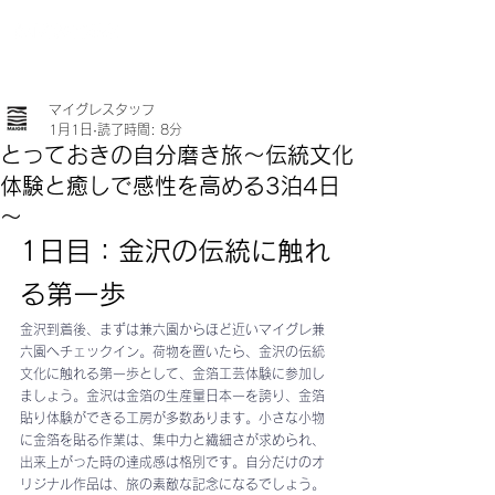
マイグレスタッフ
1月1日
読了時間: 8分
とっておきの自分磨き旅～伝統文化
体験と癒しで感性を高める3泊4日
～
1日目：金沢の伝統に触れ
る第一歩
金沢到着後、まずは兼六園からほど近いマイグレ兼
六園へチェックイン。荷物を置いたら、金沢の伝統
文化に触れる第一歩として、金箔工芸体験に参加し
ましょう。金沢は金箔の生産量日本一を誇り、金箔
貼り体験ができる工房が多数あります。小さな小物
に金箔を貼る作業は、集中力と繊細さが求められ、
出来上がった時の達成感は格別です。自分だけのオ
リジナル作品は、旅の素敵な記念になるでしょう。