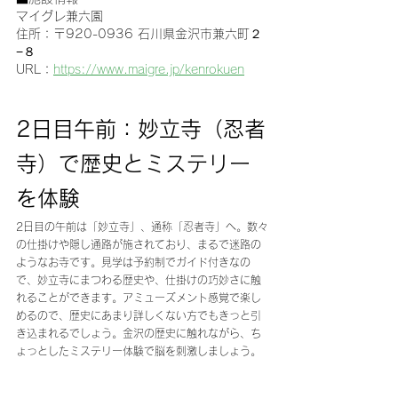
マイグレ兼六園
住所：〒920-0936 石川県金沢市兼六町２
−８
URL：
https://www.maigre.jp/kenrokuen
2日目午前：妙立寺（忍者
寺）で歴史とミステリー
を体験
2日目の午前は「妙立寺」、通称「忍者寺」へ。数々
の仕掛けや隠し通路が施されており、まるで迷路の
ようなお寺です。見学は予約制でガイド付きなの
で、妙立寺にまつわる歴史や、仕掛けの巧妙さに触
れることができます。アミューズメント感覚で楽し
めるので、歴史にあまり詳しくない方でもきっと引
き込まれるでしょう。金沢の歴史に触れながら、ち
ょっとしたミステリー体験で脳を刺激しましょう。