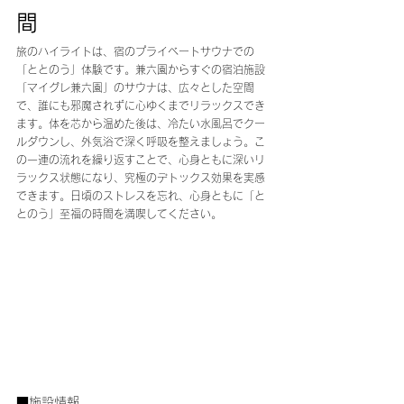
間
旅のハイライトは、宿のプライベートサウナでの
「ととのう」体験です。兼六園からすぐの宿泊施設
「マイグレ兼六園」のサウナは、広々とした空間
で、誰にも邪魔されずに心ゆくまでリラックスでき
ます。体を芯から温めた後は、冷たい水風呂でクー
ルダウンし、外気浴で深く呼吸を整えましょう。こ
の一連の流れを繰り返すことで、心身ともに深いリ
ラックス状態になり、究極のデトックス効果を実感
できます。日頃のストレスを忘れ、心身ともに「と
とのう」至福の時間を満喫してください。
■施設情報