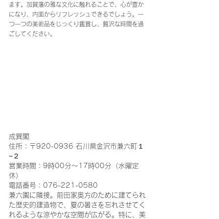
ます。加賀藩の雅な文化に触れることで、心が豊か
になり、内面からリフレッシュできるでしょう。一
つ一つの美術品をじっくり鑑賞し、贅沢な時間を過
ごしてください。
成巽閣
住所：〒920-0936 石川県金沢市兼六町１
−２
営業時間：9時00分～17時00分（水曜定
休）
電話番号：076-221-0580
兼六園に隣接。前田家奥方のために建てられ
た歴史的建造物で、夏の暑さを忘れさせてく
れるような涼やかな空間が広がる。特に、美