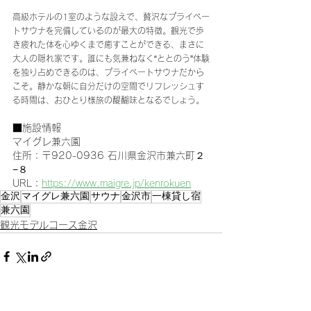
高級ホテルの1室のような設えで、贅沢なプライベー
トサウナを完備しているのが最大の特徴。観光で歩
き疲れた体を心ゆくまで癒すことができる、まさに
大人の隠れ家です。誰にも気兼ねなく“ととのう”体験
を独り占めできるのは、プライベートサウナだから
こそ。静かな朝に自分だけの空間でリフレッシュす
る時間は、おひとり様旅の醍醐味となるでしょう。
■施設情報
マイグレ兼六園
住所：〒920-0936 石川県金沢市兼六町２
−８
URL：
https://www.maigre.jp/kenrokuen
金沢
マイグレ兼六園
サウナ
金沢市
一棟貸し宿
兼六園
観光モデルコース金沢
すべて表示
最新記事