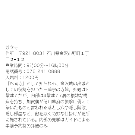
妙立寺
住所：〒921-8031 石川県金沢市野町１丁
目２−１２
営業時間：9時00分～16時00分
電話番号：076-241-0888
入場料：1200円
「忍者寺」として知られる、金沢城の出城と
しての役割を担った日蓮宗の寺院。外観は2
階建てだが、内部は4階建て7層の複雑な構
造を持ち、加賀藩が徳川幕府の襲撃に備えて
築いたものと言われる落とし穴や隠し階段、
隠し部屋など、敵を欺く巧妙な仕掛けが随所
に施されている。内部の見学はガイドによる
事前予約制の拝観のみ