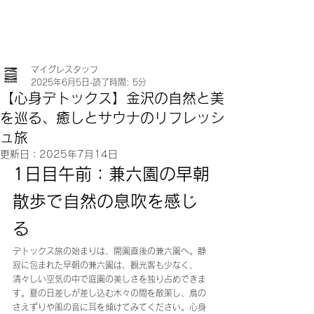
マイグレスタッフ
2025年6月5日
読了時間: 5分
【心身デトックス】金沢の自然と美
を巡る、癒しとサウナのリフレッシ
ュ旅
更新日：
2025年7月14日
1日目午前：兼六園の早朝
散歩で自然の息吹を感じ
る
デトックス旅の始まりは、開園直後の兼六園へ。静
寂に包まれた早朝の兼六園は、観光客も少なく、
清々しい空気の中で庭園の美しさを独り占めできま
す。夏の日差しが差し込む木々の間を散策し、鳥の
さえずりや風の音に耳を傾けてみてください。心身