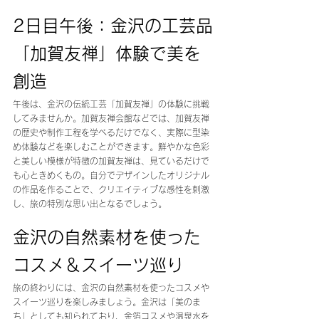
2日目午後：金沢の工芸品
「加賀友禅」体験で美を
創造
午後は、金沢の伝統工芸「加賀友禅」の体験に挑戦
してみませんか。加賀友禅会館などでは、加賀友禅
の歴史や制作工程を学べるだけでなく、実際に型染
め体験などを楽しむことができます。鮮やかな色彩
と美しい模様が特徴の加賀友禅は、見ているだけで
も心ときめくもの。自分でデザインしたオリジナル
の作品を作ることで、クリエイティブな感性を刺激
し、旅の特別な思い出となるでしょう。
金沢の自然素材を使った
コスメ＆スイーツ巡り
旅の終わりには、金沢の自然素材を使ったコスメや
スイーツ巡りを楽しみましょう。金沢は「美のま
ち」としても知られており、金箔コスメや温泉水を