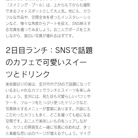
「スイミング・プール」は、上からも下からも撮影
できるフォトスポットとして大人気。他にも、カラ
フルな作品や、空間全体を使ったインスタレーショ
ンなど、様々な角度からアートを捉え、SNS映えす
る写真を撮ってみましょう。お二人でポーズを工夫
しながら、面白い写真が撮れるはずです。
2日目ランチ：SNSで話題
のカフェで可愛いスイー
ツとドリンク
美術館巡りの後は、金沢市内でSNSで話題になって
いるおしゃれなカフェでランチとスイーツを楽しみ
ましょう。金沢には、見た目も可愛らしいパフェや
ケーキ、フルーツをたっぷり使ったドリンクなど、
写真映えするメニューが豊富にあります。内装にも
こだわったカフェも多く、どこを撮っても絵になる
空間です。お二人で美味しいものをシェアしなが
ら、カフェの雰囲気と一緒に写真に収めれば、きっ
と素敵な思い出のページが増えるでしょう。マイグ