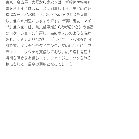
東京、名古屋、大阪から金沢へは、新幹線や特急列
車を利用すればスムーズに到着します。金沢の宿を
選ぶなら、SNS映えスポットへのアクセスを考慮
し、兼六園周辺がおすすめです。当宿泊施設「マイ
グレ兼六園」は、兼六駐車場から徒歩2分という最高
のロケーションに位置し、高級ホテルのような洗練
された空間でありながら、プライベートな滞在が可
能です。キッチンやダイニングがない代わりに、プ
ライベートサウナを完備しており、旅の疲れを癒す
特別な時間を提供します。フォトジェニックな旅の
拠点として、最高の選択となるでしょう。