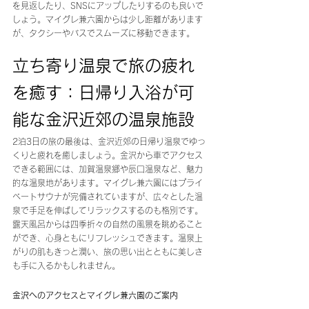
を見返したり、SNSにアップしたりするのも良いで
しょう。マイグレ兼六園からは少し距離があります
が、タクシーやバスでスムーズに移動できます。
立ち寄り温泉で旅の疲れ
を癒す：日帰り入浴が可
能な金沢近郊の温泉施設
2泊3日の旅の最後は、金沢近郊の日帰り温泉でゆっ
くりと疲れを癒しましょう。金沢から車でアクセス
できる範囲には、加賀温泉郷や辰口温泉など、魅力
的な温泉地があります。マイグレ兼六園にはプライ
ベートサウナが完備されていますが、広々とした温
泉で手足を伸ばしてリラックスするのも格別です。
露天風呂からは四季折々の自然の風景を眺めること
ができ、心身ともにリフレッシュできます。温泉上
がりの肌もきっと潤い、旅の思い出とともに美しさ
も手に入るかもしれません。
金沢へのアクセスとマイグレ兼六園のご案内