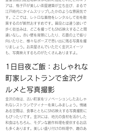
アは、格子戸が美しい茶屋建築が立ち並び、まるで
江戸時代にタイムスリップしたかのような雰囲気で
す。ここでは、レトロな着物をレンタルして街を散
策するのが断然おすすめです。普段とは違う装いで
歩く街並みは、どこを撮ってもSNS映えすること間
違いなし。赤い壁を背景にしたり、石畳の上で振り
向いたりと、様々なポーズで思い出に残る写真を撮
りましょう。お茶屋さんでいただく金沢スイーツ
も、写真映えするものがたくさんありますよ。
1日目夜ご飯：おしゃれな
町家レストランで金沢グ
ルメと写真撮影
金沢の夜は、古い町家をリノベーションしたおしゃ
れなレストランでディナーを楽しみましょう。情緒
ある空間は、食事とともにSNS映えする写真撮影に
もぴったりです。金沢には、地元の食材を活かした
和食はもちろん、モダンな創作料理を提供するお店
も多くあります。美しい盛り付けの料理や、趣のあ