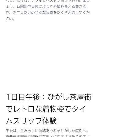
など、様々なアングルでベストショットを狙いまし
ょう。時間帯や天候によって表情を変える兼六園
で、お二人だけの特別な写真をたくさん残してくだ
さい。
1日目午後：ひがし茶屋街
でレトロな着物姿でタイ
ムスリップ体験
午後は、金沢らしい情緒あふれるひがし茶屋街へ。
重要伝統的建造物群保存地区に指定されたこのエリ