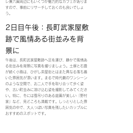
レ兼六園周辺にもいくつか魅力的なカフェがありま
すので、事前にリサーチしておくのも良いでしょ
う。
2日目午後：長町武家屋敷
跡で風情ある街並みを背
景に
午後は、長町武家屋敷跡へ足を運び、静かで風情あ
る街並みを背景に写真を撮りましょう。土塀と石畳
が続く小路は、ひがし茶屋街とはまた異なる落ち着
いた雰囲気が漂います。まるで時代劇のワンシーン
のような空間で、お二人で手を取り合って歩く姿
や、古い町並みに溶け込む姿を撮影してみてくださ
い。特に、冬には雪吊りのある庭園が美しい「野村
家」など、見どころも満載です。しっとりとした雰
囲気の中で、大人っぽい写真を残したいカップルに
おすすめのスポットです。