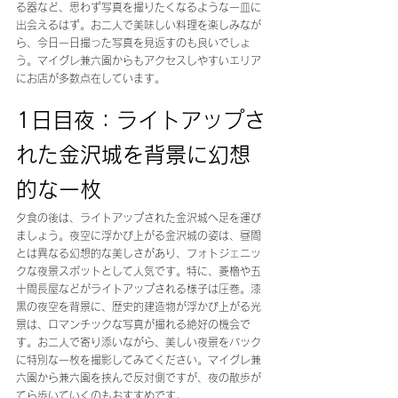
る器など、思わず写真を撮りたくなるような一皿に
出会えるはず。お二人で美味しい料理を楽しみなが
ら、今日一日撮った写真を見返すのも良いでしょ
う。マイグレ兼六園からもアクセスしやすいエリア
にお店が多数点在しています。
1日目夜：ライトアップさ
れた金沢城を背景に幻想
的な一枚
夕食の後は、ライトアップされた金沢城へ足を運び
ましょう。夜空に浮かび上がる金沢城の姿は、昼間
とは異なる幻想的な美しさがあり、フォトジェニッ
クな夜景スポットとして人気です。特に、菱櫓や五
十間長屋などがライトアップされる様子は圧巻。漆
黒の夜空を背景に、歴史的建造物が浮かび上がる光
景は、ロマンチックな写真が撮れる絶好の機会で
す。お二人で寄り添いながら、美しい夜景をバック
に特別な一枚を撮影してみてください。マイグレ兼
六園から兼六園を挟んで反対側ですが、夜の散歩が
てら歩いていくのもおすすめです。