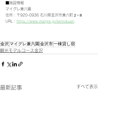
■施設情報
マイグレ兼六園
住所：〒920-0936 石川県金沢市兼六町２−８
URL：
https://www.maigre.jp/kenrokuen
金沢
マイグレ兼六園
金沢市
一棟貸し宿
観光モデルコース金沢
すべて表示
最新記事