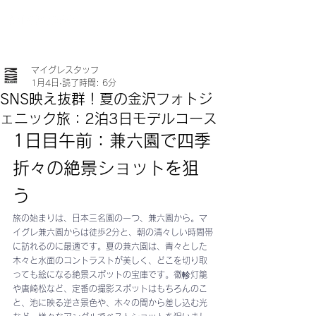
マイグレスタッフ
1月4日
読了時間: 6分
SNS映え抜群！夏の金沢フォトジ
ェニック旅：2泊3日モデルコース
1日目午前：兼六園で四季
折々の絶景ショットを狙
う
旅の始まりは、日本三名園の一つ、兼六園から。マ
イグレ兼六園からは徒歩2分と、朝の清々しい時間帯
に訪れるのに最適です。夏の兼六園は、青々とした
木々と水面のコントラストが美しく、どこを切り取
っても絵になる絶景スポットの宝庫です。徽軫灯籠
や唐崎松など、定番の撮影スポットはもちろんのこ
と、池に映る逆さ景色や、木々の間から差し込む光