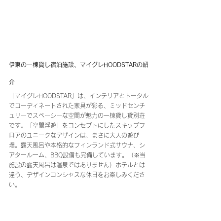
伊東の一棟貸し宿泊施設、マイグレHOODSTARの紹
介
「マイグレHOODSTAR」は、インテリアとトータル
でコーディネートされた家具が彩る、ミッドセンチ
ュリーでスペーシーな空間が魅力の一棟貸し貸別荘
です。「空間浮遊」をコンセプトにしたスキップフ
ロアのユニークなデザインは、まさに大人の遊び
場。露天風呂や本格的なフィンランド式サウナ、シ
アタールーム、BBQ設備も完備しています。（※当
施設の露天風呂は温泉ではありません）ホテルとは
違う、デザインコンシャスな休日をお楽しみくださ
い。