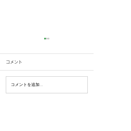
コメント
コメントを追加…
【伊豆のお土産・スイー
【2026年版】
ツならここ！】旅行帰り
花火大会まとめ
に立ち寄りたい「伊豆
対行きたい人気
The Ichi（旧メルローズ
ット＆おすすめ
マーケット）」のご紹介