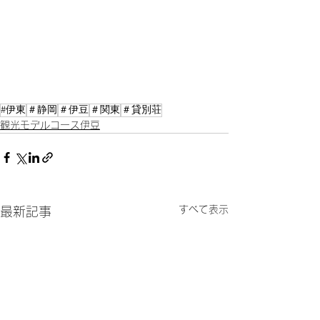
#伊東
＃静岡
＃伊豆
＃関東
＃貸別荘
観光モデルコース伊豆
すべて表示
最新記事