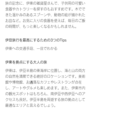
旅の記念に、伊東の雑貨屋さんで、子供用の可愛い
食器やカトラリーを探すのもおすすめです。木でで
きた温かみのあるスプーンや、動物の絵が描かれた
お皿など。お気に入りの食器を使えば、毎日のご飯
の時間が、もっと楽しくなるかもしれません。
伊豆旅行を最高にするための3つのTips
伊東への交通手段、一目でわかる
伊東を拠点にする大人の旅
伊東は、伊豆半島の東海岸に位置し、海と山の両方
の自然を満喫できる絶好のロケーションです。美術
館や博物館、お洒落なカフェやレストランが点在
し、アートやグルメも楽しめます。また、伊東市内
の観光スポットはもちろん、南伊豆や西伊豆へのア
クセスも良好。伊豆半島を周遊する旅の拠点として
最適なエリアと言えるでしょう。