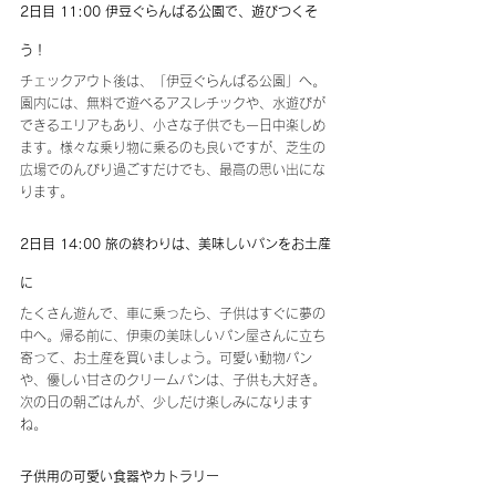
2日目 11:00 伊豆ぐらんぱる公園で、遊びつくそ
う！
チェックアウト後は、「伊豆ぐらんぱる公園」へ。
園内には、無料で遊べるアスレチックや、水遊びが
できるエリアもあり、小さな子供でも一日中楽しめ
ます。様々な乗り物に乗るのも良いですが、芝生の
広場でのんびり過ごすだけでも、最高の思い出にな
ります。
2日目 14:00 旅の終わりは、美味しいパンをお土産
に
たくさん遊んで、車に乗ったら、子供はすぐに夢の
中へ。帰る前に、伊東の美味しいパン屋さんに立ち
寄って、お土産を買いましょう。可愛い動物パン
や、優しい甘さのクリームパンは、子供も大好き。
次の日の朝ごはんが、少しだけ楽しみになります
ね。
子供用の可愛い食器やカトラリー