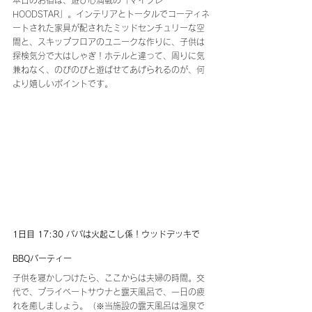
本日のお宿は、遊び心満載の「マイグレ
HOODSTAR」。インテリアとトータルでコーディネ
ートされた家具が配されたミッドセンチュリーな空
間と、スキップフロアのユニークな作りに、子供は
探検気分で大はしゃぎ！ホテルと違って、周りに気
兼ねなく、のびのびと遊ばせてあげられるのが、何
より嬉しいポイントです。
1日目 17:30 パパは火起こし係！ウッドデッキで
BBQパーティー
子供を寝かしつけたら、ここからは夫婦の時間。交
代で、プライベートサウナと露天風呂で、一日の疲
れを癒しましょう。（※当施設の露天風呂は温泉で