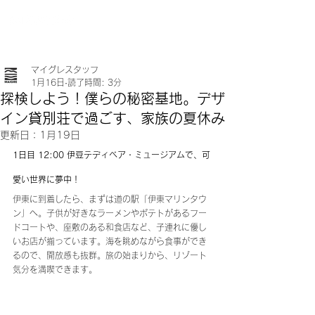
マイグレスタッフ
1月16日
読了時間: 3分
探検しよう！僕らの秘密基地。デザ
イン貸別荘で過ごす、家族の夏休み
更新日：
1月19日
1日目 12:00 伊豆テディベア・ミュージアムで、可
愛い世界に夢中！
伊東に到着したら、まずは道の駅「伊東マリンタウ
ン」へ。子供が好きなラーメンやポテトがあるフー
ドコートや、座敷のある和食店など、子連れに優し
いお店が揃っています。海を眺めながら食事ができ
るので、開放感も抜群。旅の始まりから、リゾート
気分を満喫できます。