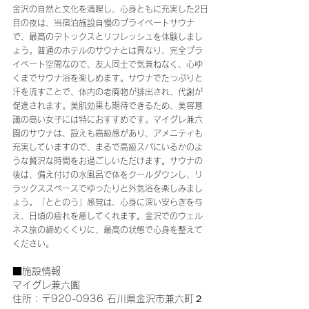
金沢の自然と文化を満喫し、心身ともに充実した2日
目の夜は、当宿泊施設自慢のプライベートサウナ
で、最高のデトックスとリフレッシュを体験しまし
ょう。普通のホテルのサウナとは異なり、完全プラ
イベート空間なので、友人同士で気兼ねなく、心ゆ
くまでサウナ浴を楽しめます。サウナでたっぷりと
汗を流すことで、体内の老廃物が排出され、代謝が
促進されます。美肌効果も期待できるため、美容意
識の高い女子には特におすすめです。マイグレ兼六
園のサウナは、設えも高級感があり、アメニティも
充実していますので、まるで高級スパにいるかのよ
うな贅沢な時間をお過ごしいただけます。サウナの
後は、備え付けの水風呂で体をクールダウンし、リ
ラックススペースでゆったりと外気浴を楽しみまし
ょう。「ととのう」感覚は、心身に深い安らぎを与
え、日頃の疲れを癒してくれます。金沢でのウェル
ネス旅の締めくくりに、最高の状態で心身を整えて
ください。
■施設情報
マイグレ兼六園
住所：〒920-0936 石川県金沢市兼六町２