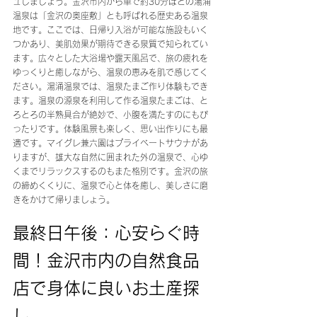
ュしましょう。金沢市内から車で約30分ほどの湯涌
温泉は「金沢の奥座敷」とも呼ばれる歴史ある温泉
地です。ここでは、日帰り入浴が可能な施設もいく
つかあり、美肌効果が期待できる泉質で知られてい
ます。広々とした大浴場や露天風呂で、旅の疲れを
ゆっくりと癒しながら、温泉の恵みを肌で感じてく
ださい。湯涌温泉では、温泉たまご作り体験もでき
ます。温泉の源泉を利用して作る温泉たまごは、と
ろとろの半熟具合が絶妙で、小腹を満たすのにもぴ
ったりです。体験風景も楽しく、思い出作りにも最
適です。マイグレ兼六園はプライベートサウナがあ
りますが、雄大な自然に囲まれた外の温泉で、心ゆ
くまでリラックスするのもまた格別です。金沢の旅
の締めくくりに、温泉で心と体を癒し、美しさに磨
きをかけて帰りましょう。
最終日午後：心安らぐ時
間！金沢市内の自然食品
店で身体に良いお土産探
し