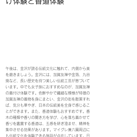
け体験と香道体験
午後は、金沢が誇る伝統文化に触れて、内側から美
を磨きましょう。金沢には、加賀友禅や金箔、九谷
焼など、長い歴史を持つ美しい伝統工芸が息づいて
います。中でも女子旅におすすめなのが、加賀友禅
の着付け体験です。色鮮やかで繊細な模様が特徴の
加賀友禅の着物を身にまとい、金沢の街を散策すれ
ば、気分も華やぎ、日本の伝統美を全身で感じるこ
とができます。また、香道体験もおすすめです。香
木の種類や香りの聞き方を学び、心を落ち着かせて
香りを鑑賞する香道は、五感を研ぎ澄ませ、精神を
集中させる効果があります。マイグレ兼六園周辺に
も伝統文化を体験できる施設が点在しています。日