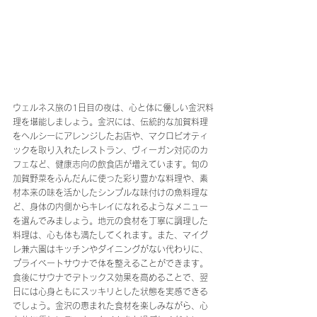
ウェルネス旅の1日目の夜は、心と体に優しい金沢料
理を堪能しましょう。金沢には、伝統的な加賀料理
をヘルシーにアレンジしたお店や、マクロビオティ
ックを取り入れたレストラン、ヴィーガン対応のカ
フェなど、健康志向の飲食店が増えています。旬の
加賀野菜をふんだんに使った彩り豊かな料理や、素
材本来の味を活かしたシンプルな味付けの魚料理な
ど、身体の内側からキレイになれるようなメニュー
を選んでみましょう。地元の食材を丁寧に調理した
料理は、心も体も満たしてくれます。また、マイグ
レ兼六園はキッチンやダイニングがない代わりに、
プライベートサウナで体を整えることができます。
食後にサウナでデトックス効果を高めることで、翌
日には心身ともにスッキリとした状態を実感できる
でしょう。金沢の恵まれた食材を楽しみながら、心