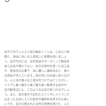
金沢でのウェルネス旅の締めくくりは、心安らぐ時
間と、身体に良いお土産探しに時間を使いましょ
う。金沢市内には、自然食品やオーガニック製品を
扱うお店が増えており、地元の食材を使った加工品
や、無添加のお菓子、体に優しい調味料など、様々
な商品が手に入ります。旅の思い出を振り返りなが
ら、心と体が喜ぶお土産を見つけてみてください。
マイグレ兼六園から兼六園方面へ散策する途中や、
金沢駅周辺にも、このようなお店が見つかるでしょ
う。また、旅の途中で訪れたカフェやレストランで
出会ったお気に入りの食材や調味料を探すのも楽し
いです。金沢の恵まれた自然の恩恵を受けた、心と