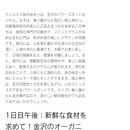
ウェルネス旅の始まりは、金沢のパワースポット巡
りから。まずは、兼六園からも程近い尾山神社へ。
加賀藩祖前田利家公と正室おまつの方を祀るこの神
社は、独特の神門が印象的で、ステンドグラスがは
め込まれた門は、和洋折衷の美しいデザインが特徴
です。境内には、心を落ち着かせる清らかな空気が
漂い、心身の浄化に最適です。本殿でお参りをし
て、日頃の感謝を伝え、開運を祈願しましょう。ま
た、境内には、樹齢数百年の御神木や、美しい庭園
もあり、散策するだけでも心が癒されます。神社を
訪れることで、心身ともに清められ、旅の始まりを
良いエネルギーで満たすことができます。尾山神社
は、金沢の歴史と文化を感じながら、心のデトック
スができるパワースポットです。マイグレ兼六園か
らも徒歩圏内なので、清々しい朝の散歩がてら訪れ
てみてはいかがでしょうか。
1日目午後：新鮮な食材を
求めて！金沢のオーガニ