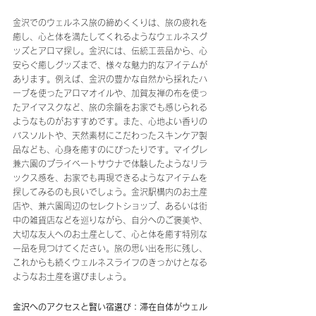
金沢でのウェルネス旅の締めくくりは、旅の疲れを
癒し、心と体を満たしてくれるようなウェルネスグ
ッズとアロマ探し。金沢には、伝統工芸品から、心
安らぐ癒しグッズまで、様々な魅力的なアイテムが
あります。例えば、金沢の豊かな自然から採れたハ
ーブを使ったアロマオイルや、加賀友禅の布を使っ
たアイマスクなど、旅の余韻をお家でも感じられる
ようなものがおすすめです。また、心地よい香りの
バスソルトや、天然素材にこだわったスキンケア製
品なども、心身を癒すのにぴったりです。マイグレ
兼六園のプライベートサウナで体験したようなリラ
ックス感を、お家でも再現できるようなアイテムを
探してみるのも良いでしょう。金沢駅構内のお土産
店や、兼六園周辺のセレクトショップ、あるいは街
中の雑貨店などを巡りながら、自分へのご褒美や、
大切な友人へのお土産として、心と体を癒す特別な
一品を見つけてください。旅の思い出を形に残し、
これからも続くウェルネスライフのきっかけとなる
ようなお土産を選びましょう。
金沢へのアクセスと賢い宿選び：滞在自体がウェル