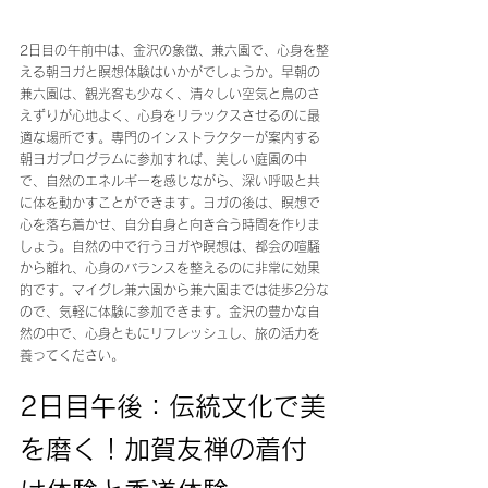
2日目の午前中は、金沢の象徴、兼六園で、心身を整
える朝ヨガと瞑想体験はいかがでしょうか。早朝の
兼六園は、観光客も少なく、清々しい空気と鳥のさ
えずりが心地よく、心身をリラックスさせるのに最
適な場所です。専門のインストラクターが案内する
朝ヨガプログラムに参加すれば、美しい庭園の中
で、自然のエネルギーを感じながら、深い呼吸と共
に体を動かすことができます。ヨガの後は、瞑想で
心を落ち着かせ、自分自身と向き合う時間を作りま
しょう。自然の中で行うヨガや瞑想は、都会の喧騒
から離れ、心身のバランスを整えるのに非常に効果
的です。マイグレ兼六園から兼六園までは徒歩2分な
ので、気軽に体験に参加できます。金沢の豊かな自
然の中で、心身ともにリフレッシュし、旅の活力を
養ってください。
2日目午後：伝統文化で美
を磨く！加賀友禅の着付