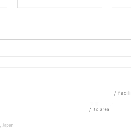
ウッドデッキの階段を登ると
予約
眺めの良いスカイテラスが！
ルい
マイグレICEの紹介動画、
施設一覧
/ facil
Instagramで公開中‼︎
伊東エリア
/ Ito area
​パノラマ
, Japan
アトリエ