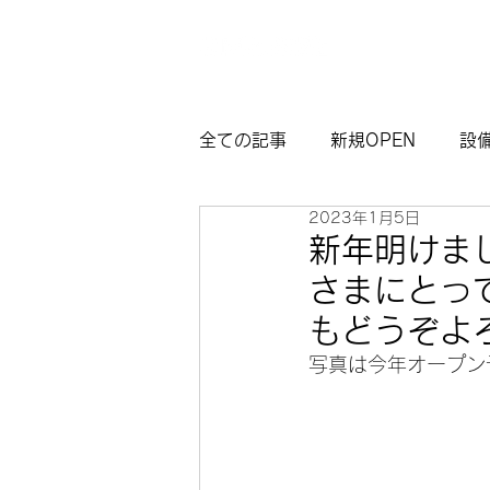
全ての記事
新規OPEN
設
2023年1月5日
マイグレ東京
お知らせ
新年明けま
さまにとっ
観光モデルコース熱海
サ
もどうぞよ
写真は今年オープン