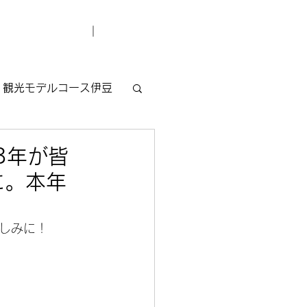
デューサー紹介
お問い合わせ
観光モデルコース伊豆
3年が皆
に。本年
しみに！