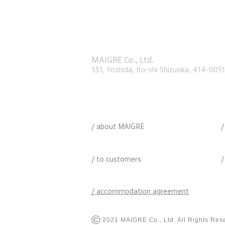
る夏休みファミリープラン。
涼しい室内名所とファミリー
​マイグレ
株式会社
向けの快適な宿
〒414 - 0051 静岡県伊東市吉田551
MAIGRE Co., Ltd.
551, Yoshida, Ito-shi Shizuoka, 414-0051
マイグレについて
/
about MAIGRE
/
ご利用のお客様へ
/ to customers
/
宿泊約款
/ accommodation agreement
©︎
2021 MAIGRE Co., Ltd. All Rights Res