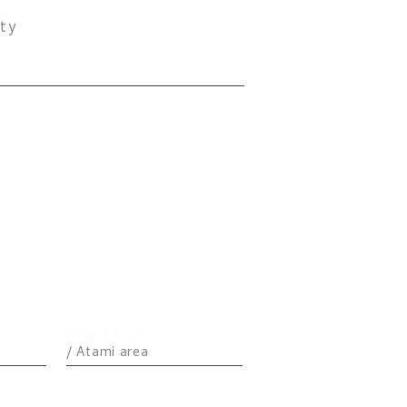
い屋内最新スポットと
ity
をかかない」観光ルート
A5
HOODSTAR
海の声
KENKEN
600（天上・石庭）
フラット
テラス
熱海エリア
/ Atami area
フィールズ