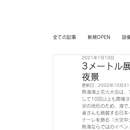
全ての記事
新規OPEN
設
2021年1月10日
マイグレ東京
お知らせ
3メートル
夜景
観光モデルコース熱海
サ
更新日：
2022年10月3
熱海海上花火大会は、
して10回以上も開催
状の地形のため、海で
者さんも絶賛する日本
ナーレを飾る「大空中
熱海ならではのイベン