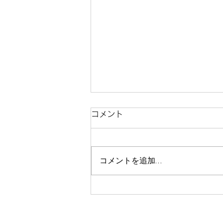
コメント
コメントを追加…
猛暑も雨も気にしない。金沢
の子連れ観光を100%満喫す