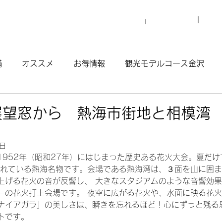
プロ
マイグレについて
施設一覧
備
オススメ
お得情報
観光モデルコース金沢
観光モデルコース渋谷原宿
観光モデルコース南青山
展望窓から 熱海市街地と相模湾
ウナ
1日
1952年（昭和27年）にはじまった歴史ある花火大会。夏だ
されている熱海名物です。会場である熱海湾は、３面を山に囲
上げる花火の音が反響し、 大きなスタジアムのような音響効
一の花火打上会場です。 夜空に広がる花火や、水面に映る花
ナイアガラ」の美しさは、瞬きを忘れるほど！心にずっと残る
トです。