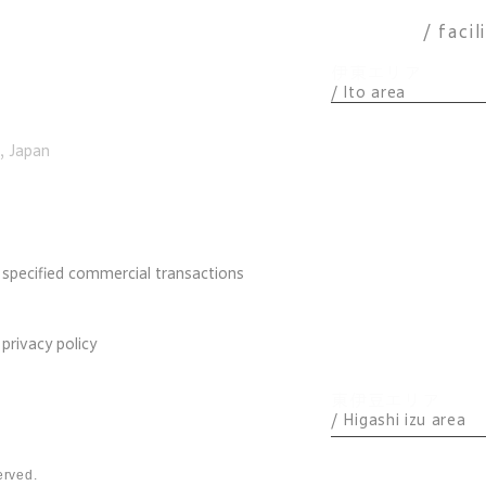
んやり夏スイーツ
涼し
施設一覧
/ facil
「汗
伊東エリア
/ Ito area
​パノラマ
, Japan
アトリエ
ケニーズハウス
YEBISU
​特定商取引法に基づく表記
 specified commercial transactions
IKKI
ICE
プライバシーポリシー
 privacy policy
天
東伊豆エリア
/ Higashi izu area
CHILLAX
erved.