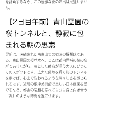
を計画するなら、この優雅な夜の演出は見逃せませ
ん。
【2日目午前】青山霊園の
桜トンネルと、静寂に包
まれる朝の思索 
翌朝は、洗練された南青山での宿泊の醍醐味であ
る、青山霊園の桜並木へ。ここは都内屈指の桜の名
所でありながら、凛とした静寂が漂う大人にぴった
りのスポットです。広大な敷地を貫く桜のトンネル
を歩けば、心まで洗われるような清々しさを感じら
れるはず。近隣の根津美術館で美しい日本庭園を愛
でるなど、都会の喧騒を忘れて自分自身と向き合う
「禅」のような時間を過ごせます。