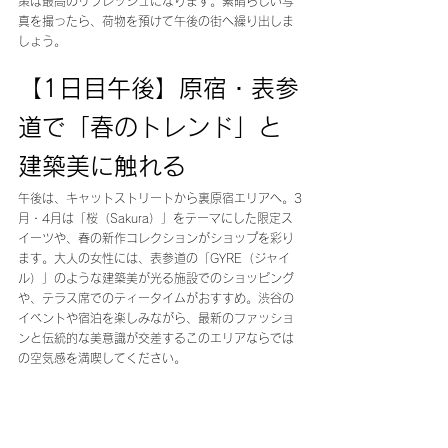
策は最高のリフレッシュになります。素晴らしい写
真を撮ったら、荷物を預けて午後の街へ繰り出しま
しょう。
【1日目午後】原宿・表参
道で「春のトレンド」と
建築美に触れる 
午後は、キャットストリートから裏原宿エリアへ。3
月・4月は「桜（Sakura）」をテーマにした限定ス
イーツや、春の新作コレクションがショップを彩り
ます。大人の女性には、表参道の「GYRE（ジャイ
ル）」のような建築美が光る施設でのショッピング
や、テラス席でのティータイムがおすすめ。渋谷の
イベントや宿泊を楽しみながら、最新のファッショ
ンと伝統的な美意識が交差するこのエリアならでは
の空気感を満喫してください。