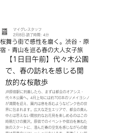
マイグレスタッフ
2月8日
読了時間: 4分
桜舞う街で感性を磨く。渋谷・原
宿・青山を巡る春の大人女子旅
【1日目午前】代々木公園
で、春の訪れを感じる開
放的な桜散歩 
JR原宿駅に到着したら、まずは都会のオアシス・
代々木公園へ。4月上旬には約700本のソメイヨシノ
が満開を迎え、園内は息を呑むようなピンク色の世
界に包まれます。広大な芝生エリアで、都会の真ん
中とは思えない開放的なお花見を楽しめるのはこの
時期だけの贅沢。原宿でのイベントや宿泊を兼ねた
旅のスタートに、澄んだ春の空気を感じながらの散