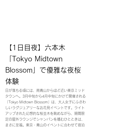
【1日目夜】六本木
「Tokyo Midtown 
Blossom」で優雅な夜桜
体験
日が落ちる頃には、南青山からほど近い東京ミッド
タウンへ。3月中旬から4月中旬にかけて開催される
「Tokyo Midtown Blossom」は、大人女子にふさわ
しいラグジュアリーなお花見イベントです。ライト
アップされた幻想的な桜並木を眺めながら、期間限
定の屋外ラウンジでシャンパンを嗜むひとときは、
まさに至福。東京・青山のイベントに合わせて宿泊