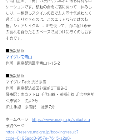
や青山霊園、「動」の渋谷や六本木がある稀有なロ
ケーションです。移動の合間に宿に戻って一休みし
たり、一棟貸しスタイルの宿で友人同士気兼ねなく
過ごしたりできるのは、このエリアならではの特
権。シェアサイクルLUUPを使って、街に溢れる春
の訪れを自分たちのペースで見つけに行くのもおす
すめです。
■施設情報
マイグレ南青山
住所：東京都港区南青山1-15-2
■施設情報
マイグレ Petit 渋谷原宿
住所：東京都渋谷区神宮前6丁目9-6
最寄駅：東京メトロ 千代田線・副都心線 明治神宮前
＜原宿＞　徒歩3分
JR山手線　原宿駅 　徒歩7分
ホームページ：
https://www.maigre.jp/shibuhara
予約ページ　：
https://reserve.maigre.jp/booking/result?
code=0195add3-957e-7615-a2a8-