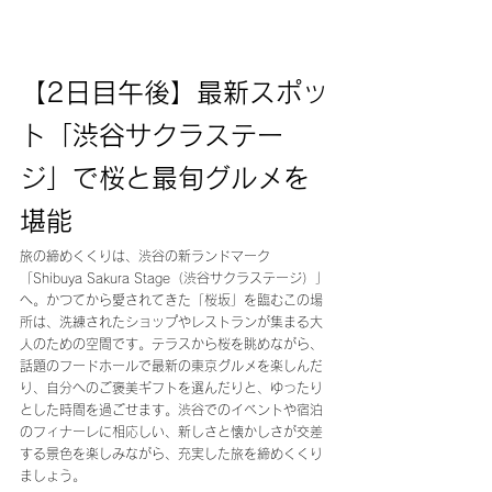
【2日目午後】最新スポッ
ト「渋谷サクラステー
ジ」で桜と最旬グルメを
堪能 
旅の締めくくりは、渋谷の新ランドマーク
「Shibuya Sakura Stage（渋谷サクラステージ）」
へ。かつてから愛されてきた「桜坂」を臨むこの場
所は、洗練されたショップやレストランが集まる大
人のための空間です。テラスから桜を眺めながら、
話題のフードホールで最新の東京グルメを楽しんだ
り、自分へのご褒美ギフトを選んだりと、ゆったり
とした時間を過ごせます。渋谷でのイベントや宿泊
のフィナーレに相応しい、新しさと懐かしさが交差
する景色を楽しみながら、充実した旅を締めくくり
ましょう。