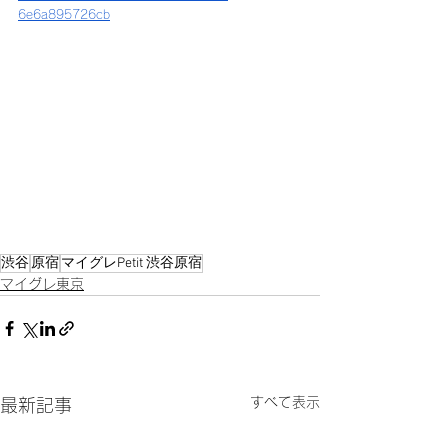
6e6a895726cb
渋谷
原宿
マイグレPetit 渋谷原宿
マイグレ東京
すべて表示
最新記事