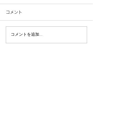
コメント
コメントを追加…
春の息吹と美食に癒やさ
心身を癒す金沢
れる。2月・3月・4月の
様旅：リフレッ
金沢イベント＆リフレッ
己と向き合う3
シュ旅
施設一覧
/ facility
伊東エリア
/ Ito area
​パノラマ
アトリエ
ケニーズハウス