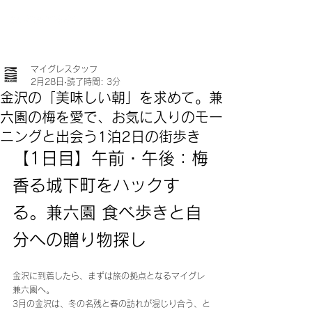
マイグレスタッフ
2月28日
読了時間: 3分
金沢の「美味しい朝」を求めて。兼
六園の梅を愛で、お気に入りのモー
ニングと出会う1泊2日の街歩き
【1日目】午前・午後：梅
香る城下町をハックす
る。兼六園 食べ歩きと自
分への贈り物探し
金沢に到着したら、まずは旅の拠点となるマイグレ
兼六園へ。
3月の金沢は、冬の名残と春の訪れが混じり合う、と