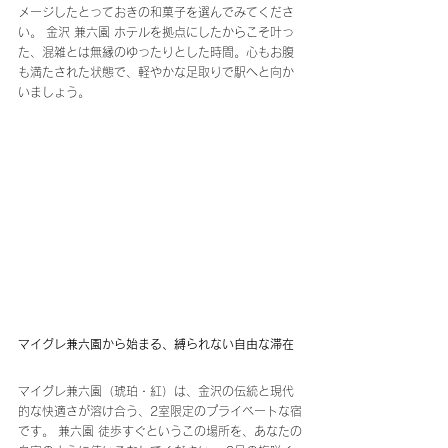
メージしたとっておきの和菓子を選んでみてくださ
い。 金沢 兼六園 ホテルを拠点にしたからこそ叶っ
た、混雑とは無縁のゆったりとした時間。心もお腹
も満たされた状態で、軽やかな足取りで駅へと向か
いましょう。
マイグレ兼六園から始まる、縛られない自由な滞在
マイグレ兼六園（琥珀・紅）は、金沢の伝統と現代
的な快適さが溶け合う、2室限定のプライベートな宿
です。 兼六園 徒歩すぐというこの場所を、あなたの