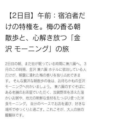
【2日目】午前：宿泊者だ
けの特権を。梅の香る朝
散歩と、心解き放つ「金
沢 モーニング」の旅
2日目の朝、まだ街が眠っている時間に兼六園へ。 3
月のこの時期、金沢 兼六園 ホテルに宿泊している人
だけが、朝露に濡れた梅の香りを独り占めできま
す。 そんな贅沢な朝散歩の後は、お待ちかねの金沢 
モーニングへ向かいましょう。 兼六園のすぐそばに
ある老舗のお茶屋でいただく、加賀野菜を添えた温
かいお粥や、地元の新鮮な食材をたっぷり使った洋
食モーニング。 自分のペースでお店を選び、好きな
場所でゆっくりと過ごす。これこそが、大人の旅の
醍醐味です。