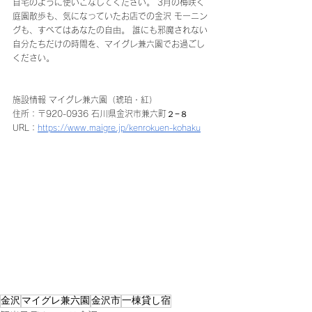
自宅のように使いこなしてください。 3月の梅咲く
庭園散歩も、気になっていたお店での金沢 モーニン
グも、すべてはあなたの自由。 誰にも邪魔されない
自分たちだけの時間を、マイグレ兼六園でお過ごし
ください。
施設情報 マイグレ兼六園（琥珀・紅） 
住所：〒920-0936 石川県金沢市兼六町２−８
URL：
https://www.maigre.jp/kenrokuen-kohaku
金沢
マイグレ兼六園
金沢市
一棟貸し宿