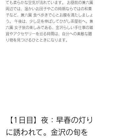
ても柔らかな空気が流れています。 お昼前の兼六園
周辺では、温かいお団子やこの時期ならではの和菓
子など、兼六園 食べ歩きで心とお腹を満たしましょ
う。 午後は、少し足を伸ばしてひがし茶屋街へ。兼
六園 女子旅の楽しみである、金沢らしい手仕事の雑
貨やアクセサリーを巡る時間は、自分への素敵な贈
り物を見つけるひとときになります。
【1日目】夜：早春の灯り
に誘われて。金沢の旬を