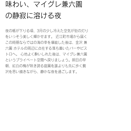
味わい、マイグレ兼六園
の静寂に溶ける夜
夜の帳が下りる頃、3月の少し冷えた空気が街の灯り
をいっそう美しく輝かせます。 近江町市場から届く
この時期ならではの海の幸を堪能した後は、金沢 兼
六園 ホテルの周辺に点在する落ち着いたバーやビス
トロへ。 心地よく酔いしれた後は、マイグレ兼六園
というプライベート空間へ戻りましょう。明日の早
朝、紅白の梅が咲き誇る庭園を誰よりも先に歩く贅
沢を思い描きながら、静かな夜を過ごします。