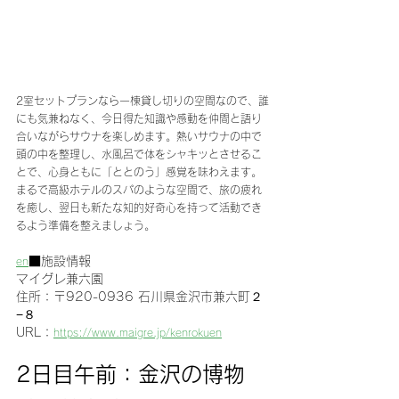
2室セットプランなら一棟貸し切りの空間なので、誰
にも気兼ねなく、今日得た知識や感動を仲間と語り
合いながらサウナを楽しめます。熱いサウナの中で
頭の中を整理し、水風呂で体をシャキッとさせるこ
とで、心身ともに「ととのう」感覚を味わえます。
まるで高級ホテルのスパのような空間で、旅の疲れ
を癒し、翌日も新たな知的好奇心を持って活動でき
るよう準備を整えましょう。
■施設情報
en
マイグレ兼六園
住所：〒920-0936 石川県金沢市兼六町２
−８
URL：
https://www.maigre.jp/kenrokuen
2日目午前：金沢の博物