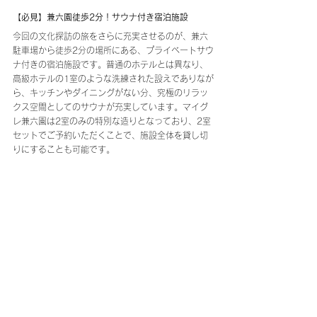
【必見】兼六園徒歩2分！サウナ付き宿泊施設
今回の文化探訪の旅をさらに充実させるのが、兼六
駐車場から徒歩2分の場所にある、プライベートサウ
ナ付きの宿泊施設です。普通のホテルとは異なり、
高級ホテルの1室のような洗練された設えでありなが
ら、キッチンやダイニングがない分、究極のリラッ
クス空間としてのサウナが充実しています。マイグ
レ兼六園は2室のみの特別な造りとなっており、2室
セットでご予約いただくことで、施設全体を貸し切
りにすることも可能です。
日中の観光で得た知識や感動を、サウナの中でゆっ
くりと整理し、仲間と語り合うのはいかがでしょう