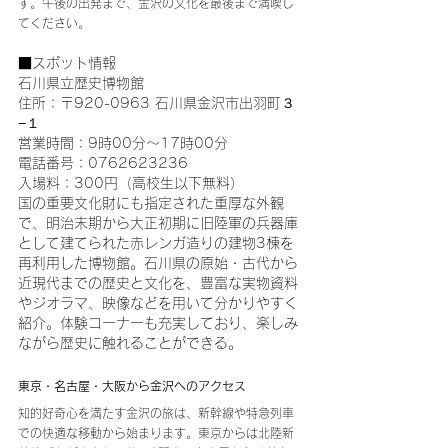
す。午後の出発まで、金沢の文化を最後まで満喫し
てください。
■スポット情報
石川県立歴史博物館
住所：〒920-0963 石川県金沢市出羽町３
−１
営業時間：9時00分～17時00分
電話番号：0762623236
入場料：300円（高校生以下無料）
国の重要文化財にも指定された重厚な外観
で、明治末期から大正初期に旧陸軍の兵器庫
として建てられた赤レンガ造りの建物3棟を
再利用した博物館。石川県の原始・古代から
近現代までの歴史と文化を、豊富な実物資料
やジオラマ、映像などを用いて分かりやすく
紹介。体験コーナーも充実しており、楽しみ
ながら歴史に触れることができる。
東京・名古屋・大阪から金沢へのアクセス
知的好奇心を満たす金沢の旅は、新幹線や特急列車
での快適な移動から始まります。東京からは北陸新