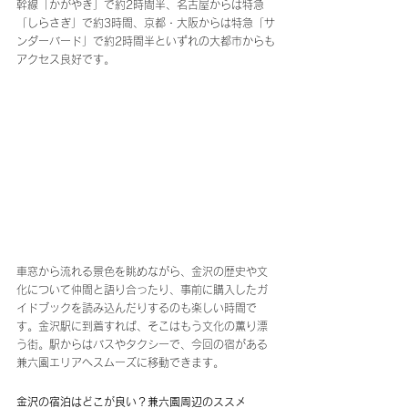
幹線「かがやき」で約2時間半、名古屋からは特急
「しらさぎ」で約3時間、京都・大阪からは特急「サ
ンダーバード」で約2時間半といずれの大都市からも
アクセス良好です。
車窓から流れる景色を眺めながら、金沢の歴史や文
化について仲間と語り合ったり、事前に購入したガ
イドブックを読み込んだりするのも楽しい時間で
す。金沢駅に到着すれば、そこはもう文化の薫り漂
う街。駅からはバスやタクシーで、今回の宿がある
兼六園エリアへスムーズに移動できます。
金沢の宿泊はどこが良い？兼六園周辺のススメ