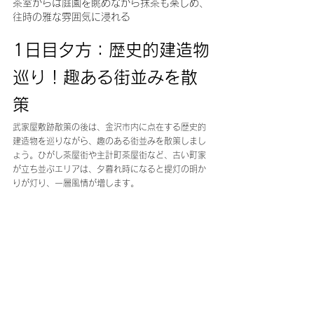
茶室からは庭園を眺めながら抹茶も楽しめ、
往時の雅な雰囲気に浸れる
1日目夕方：歴史的建造物
巡り！趣ある街並みを散
策
武家屋敷跡散策の後は、金沢市内に点在する歴史的
建造物を巡りながら、趣のある街並みを散策しまし
ょう。ひがし茶屋街や主計町茶屋街など、古い町家
が立ち並ぶエリアは、夕暮れ時になると提灯の明か
りが灯り、一層風情が増します。