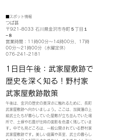
■スポット情報
つば甚
〒921-8033 石川県金沢市寺町５丁目１
−８
営業時間：11時00分～14時00分、17時
00分～21時00分（水曜定休）
076-241-2181
1日目午後：武家屋敷跡で
歴史を深く知る！野村家
武家屋敷跡散策
午後は、金沢の歴史の奥深さに触れるために、長町
武家屋敷跡へ向かいましょう。ここは、加賀藩の上
級武士たちが暮らしていた屋敷が立ち並んでいた場
所で、土塀や石畳が往時の面影を色濃く残していま
す。中でも見どころは、一般公開されている野村家
武家屋敷跡です。美しい庭園や茶室、武士の暮らし