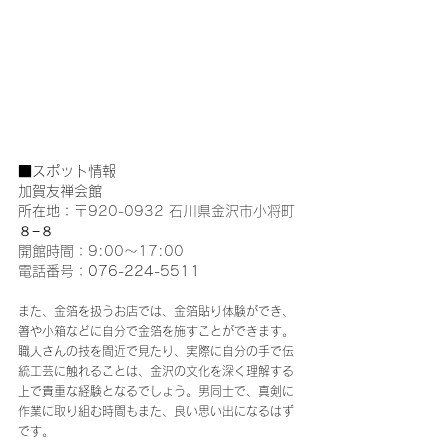
■スポット情報
加賀友禅会館
所在地：
〒920-0932 石川県金沢市小将町
８−８
開館時間：9:00～17:00
電話番号：
076-224-5511
また、金箔を扱うお店では、金箔貼り体験ができ、
箸や小箱などに自分で金箔を施すことができます。
職人さんの技を間近で見たり、実際に自分の手で伝
統工芸に触れることは、金沢の文化を深く理解する
上で貴重な経験となるでしょう。男同士で、真剣に
作業に取り組む時間もまた、良い思い出になるはず
です。