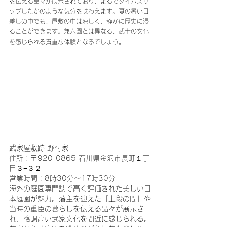
を伝える品々が展示されており、まるでタイムスリ
ップしたかのような気分を味わえます。夏の暑い日
差しの中でも、屋敷の中は涼しく、静かに歴史に浸
ることができます。兼六園とは異なる、武士の文化
を感じられる貴重な体験となるでしょう。
武家屋敷跡 野村家
住所：〒920-0865 石川県金沢市長町１丁
目３−３２
営業時間：8時30分～17時30分
海外の庭園専門誌で高く評価された美しい日
本庭園が魅力。藩主を迎えた「上段の間」や
当時の重臣の暮らしを伝える品々が展示さ
れ、格調高い武家文化を間近に感じられる。