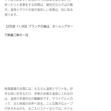
ゆったりと食事をする時間は、貸別荘ならではの贅
沢。温泉とサウナの後の美味しい食事は、体に染み
渡ります。
【2日目 11:00】ブランチの後は、ホームシアター
で映画三昧の一日
映画鑑賞の合間には、もちろん温泉とサウナを。好
きな時に好きなだけ、伊東の良質な温泉に入れるの
は、温泉付き貸別荘の醍醐味です。サウナでととの
って、また映画の世界へ戻る。こんな贅沢なループ
が許されるのも、おこもりステイならでは。ホテル