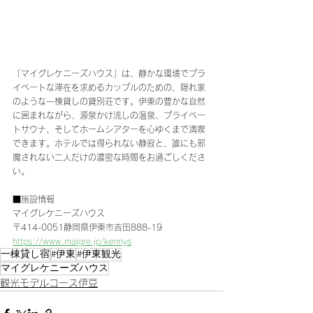
「マイグレケニーズハウス」は、静かな環境でプラ
イベートな滞在を求めるカップルのための、隠れ家
のような一棟貸しの貸別荘です。伊東の豊かな自然
に囲まれながら、源泉かけ流しの温泉、プライベー
トサウナ、そしてホームシアターを心ゆくまで満喫
できます。ホテルでは得られない静寂と、誰にも邪
魔されない二人だけの濃密な時間をお過ごしくださ
い。
■施設情報
マイグレケニーズハウス
〒414-0051静岡県伊東市吉田888-19
https://www.maigre.jp/kennys
一棟貸し宿
#伊東
#伊東観光
マイグレケニーズハウス
観光モデルコース伊豆