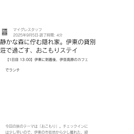
マイグレスタッフ
2025年9月5日
読了時間: 4分
静かな森に佇む隠れ家。伊東の貸別
荘で過ごす、おこもりステイ
【1日目 13:00】伊東に到着後、伊豆高原のカフェ
でランチ
今回の旅のテーマは「おこもり」。チェックインに
は少し早いので、伊東の市街地から少し離れた、緑