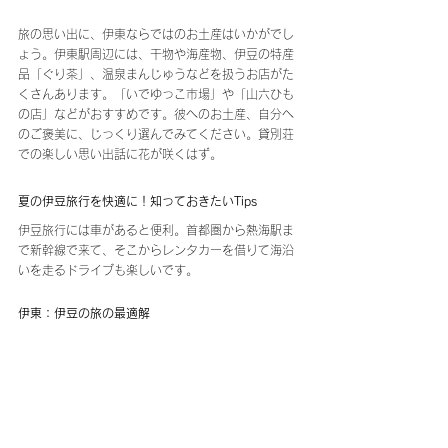
旅の思い出に、伊東ならではのお土産はいかがでし
ょう。伊東駅周辺には、干物や海産物、伊豆の特産
品「ぐり茶」、温泉まんじゅうなどを扱うお店がた
くさんあります。「いでゆっこ市場」や「山六ひも
の店」などがおすすめです。彼へのお土産、自分へ
のご褒美に、じっくり選んでみてください。貸別荘
での楽しい思い出話に花が咲くはず。
夏の伊豆旅行を快適に！知っておきたいTips
伊豆旅行には車があると便利。首都圏から熱海駅ま
で新幹線で来て、そこからレンタカーを借りて海沿
いを走るドライブも楽しいです。
伊東：伊豆の旅の最適解