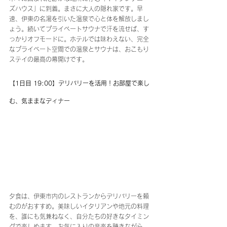
ズハウス」に到着。まさに大人の隠れ家です。早
速、伊東の名湯を引いた温泉で心と体を解放しまし
ょう。続いてプライベートサウナで汗を流せば、す
っかりオフモードに。ホテルでは味わえない、完全
なプライベート空間での温泉とサウナは、おこもり
ステイの最高の幕開けです。
【1日目 19:00】デリバリーを活用！お部屋で楽し
む、気ままなディナー
夕食は、伊東市内のレストランからデリバリーを頼
むのがおすすめ。美味しいイタリアンや地元の料理
を、誰にも気兼ねなく、自分たちの好きなタイミン
グで楽しめます。お気に入りの音楽を聴きながら、