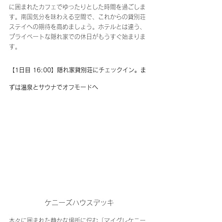
に囲まれたカフェでゆったりとした時間を過ごしま
す。南国気分を味わえる空間で、これからの貸別荘
ステイへの期待を高めましょう。ホテルとは違う、
プライベートな隠れ家での休日がもうすぐ始まりま
す。
【1日目 16:00】隠れ家貸別荘にチェックイン。ま
ずは温泉とサウナでオフモードへ
ケニーズハウスデッキ
木々に囲まれた静かな場所に佇む「マイグレケニー