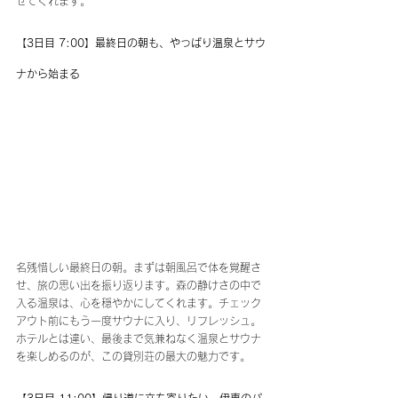
せてくれます。
【3日目 7:00】最終日の朝も、やっぱり温泉とサウ
ナから始まる
名残惜しい最終日の朝。まずは朝風呂で体を覚醒さ
せ、旅の思い出を振り返ります。森の静けさの中で
入る温泉は、心を穏やかにしてくれます。チェック
アウト前にもう一度サウナに入り、リフレッシュ。
ホテルとは違い、最後まで気兼ねなく温泉とサウナ
を楽しめるのが、この貸別荘の最大の魅力です。
【3日目 11:00】帰り道に立ち寄りたい、伊東のパ