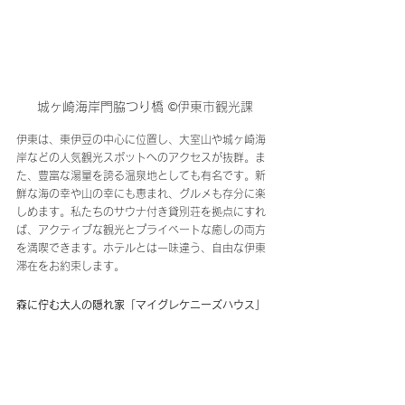
城ヶ崎海岸門脇つり橋 
©伊東市観光課
伊東は、東伊豆の中心に位置し、大室山や城ヶ崎海
岸などの人気観光スポットへのアクセスが抜群。ま
た、豊富な湯量を誇る温泉地としても有名です。新
鮮な海の幸や山の幸にも恵まれ、グルメも存分に楽
しめます。私たちのサウナ付き貸別荘を拠点にすれ
ば、アクティブな観光とプライベートな癒しの両方
を満喫できます。ホテルとは一味違う、自由な伊東
滞在をお約束します。
森に佇む大人の隠れ家「マイグレケニーズハウス」