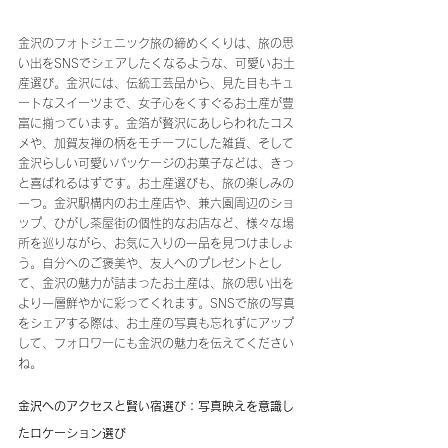
金沢のフォトジェニック旅の締めくくりは、旅の思
い出をSNSでシェアしたくなるような、可愛いお土
産選び。金沢には、伝統工芸品から、見た目もキュ
ートなスイーツまで、女子心をくすぐるお土産が豊
富に揃っています。金箔が贅沢にあしらわれたコス
メや、加賀友禅の柄をモチーフにした雑貨、そして
金沢らしい可愛いパッケージのお菓子などは、きっ
と喜ばれるはずです。お土産選びも、旅の楽しみの
一つ。金沢駅構内のお土産店や、兼六園周辺のショ
ップ、ひがし茶屋街の個性的なお店など、様々な場
所を巡りながら、お気に入りの一品を見つけましょ
う。自分へのご褒美や、友人へのプレゼントとし
て、金沢の魅力が詰まったお土産は、旅の思い出を
より一層鮮やかに彩ってくれます。SNSで旅の写真
をシェアする際は、お土産の写真も忘れずにアップ
して、フォロワーにも金沢の魅力を伝えてください
ね。
金沢へのアクセスと賢い宿選び：写真映えを意識し
たロケーション選び