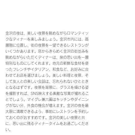
金沢の夜は、美しい夜景を眺めながらロマンティッ
クなディナーを楽しみましょう。金沢市内には、高
層階に位置し、街の夜景を一望できるレストランが
いくつかあります。窓からきらめく金沢の街並みを
眺めながらいただくディナーは、旅の思い出を一層
特別なものにしてくれます。地元の新鮮な食材を使
ったフレンチやイタリアン、和食など、お好みに合
わせてお店を選びましょう。美しい料理と夜景、そ
して友人との楽しい会話は、忘れられないひととき
となるはずです。夜景を背景に、グラスを傾ける姿
を撮影すれば、SNS映えする素敵な写真が撮れるこ
とでしょう。マイグレ兼六園はキッチンやダイニン
グがない分、外食の機会が増えます。金沢の夜を最
大限に満喫できるよう、事前にレストランを予約し
ておくのがおすすめです。金沢の美しい夜景と共
に、思い出に残るディナータイムをお過ごしくださ
い。