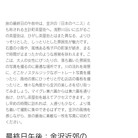
旅の最終日の午前中は、金沢の「日本のベニス」と
も称される主計町茶屋街へ。浅野川沿いに広がるこ
の茶屋街は、ひがし茶屋街とはまた異なる、よりひ
っそりとした、しっとりとした雰囲気が魅力です。
石畳の小路や、風情ある格子戸の町家が続き、まる
で時間が止まったかのような感覚を味わえます。こ
こは、大人の女性にぴったりの、落ち着いた雰囲気
の写真を撮るのに最適な場所です。川の流れを背景
に、どこかノスタルジックなポートレート写真を撮
ったり、路地の奥にひっそりと佇むお店の看板を撮
ったりと、様々な角度から金沢の美しさを切り取っ
てみましょう。マイグレ兼六園からは兼六園を通り
抜け、ひがし茶屋街を越えてアクセスできます。少
し早めの時間に訪れれば、人通りも少なく、より落
ち着いて撮影に集中できるはずです。金沢の風情を
感じながら、旅の最後に素敵な一枚を写真に収めて
ください。
最終日午後：金沢近郊の