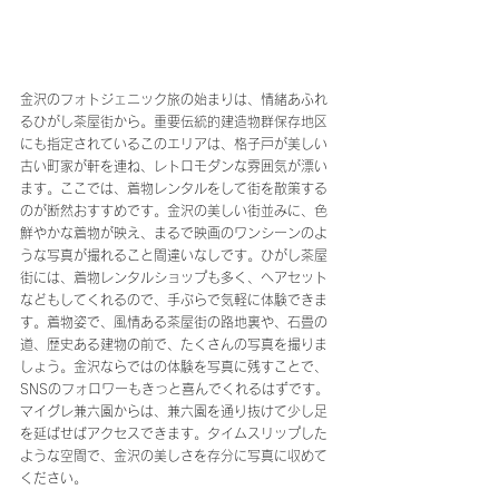
金沢のフォトジェニック旅の始まりは、情緒あふれ
るひがし茶屋街から。重要伝統的建造物群保存地区
にも指定されているこのエリアは、格子戸が美しい
古い町家が軒を連ね、レトロモダンな雰囲気が漂い
ます。ここでは、着物レンタルをして街を散策する
のが断然おすすめです。金沢の美しい街並みに、色
鮮やかな着物が映え、まるで映画のワンシーンのよ
うな写真が撮れること間違いなしです。ひがし茶屋
街には、着物レンタルショップも多く、ヘアセット
などもしてくれるので、手ぶらで気軽に体験できま
す。着物姿で、風情ある茶屋街の路地裏や、石畳の
道、歴史ある建物の前で、たくさんの写真を撮りま
しょう。金沢ならではの体験を写真に残すことで、
SNSのフォロワーもきっと喜んでくれるはずです。
マイグレ兼六園からは、兼六園を通り抜けて少し足
を延ばせばアクセスできます。タイムスリップした
ような空間で、金沢の美しさを存分に写真に収めて
ください。