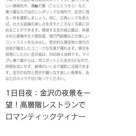
しい唐崎松や、徽軫灯籠（ことじとうろう）など、
兼六園ならではのシンボリックな場所で、記念に残
る一枚を撮影しましょう。特に、広角レンズを使え
ば、壮大な庭園の美しさを余すところなく写真に収
めることができます。隣接する金沢城公園は、再建
された菱櫓や五十間長屋、橋爪門続櫓などが美しい
コントラストを生み出し、歴史的な建造物と現代の
技術が融合したユニークな写真が撮れます。青空を
背景にした白い金沢城は、SNS映え抜群です。マイ
グレ兼六園からは、両スポットとも徒歩2分なので、
時間を気にせず、納得のいくまで撮影に没頭できま
す。金沢の自然と歴史が織りなす美しい風景を、あ
なたのカメラで切り取ってください。
1日目夜：金沢の夜景を一
望！高層階レストランで
ロマンティックディナー