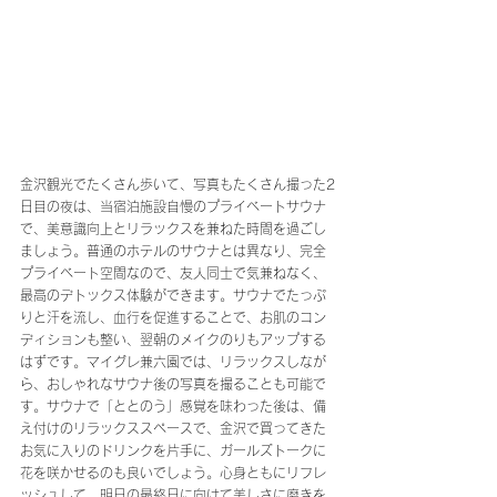
金沢観光でたくさん歩いて、写真もたくさん撮った2
日目の夜は、当宿泊施設自慢のプライベートサウナ
で、美意識向上とリラックスを兼ねた時間を過ごし
ましょう。普通のホテルのサウナとは異なり、完全
プライベート空間なので、友人同士で気兼ねなく、
最高のデトックス体験ができます。サウナでたっぷ
りと汗を流し、血行を促進することで、お肌のコン
ディションも整い、翌朝のメイクのりもアップする
はずです。マイグレ兼六園では、リラックスしなが
ら、おしゃれなサウナ後の写真を撮ることも可能で
す。サウナで「ととのう」感覚を味わった後は、備
え付けのリラックススペースで、金沢で買ってきた
お気に入りのドリンクを片手に、ガールズトークに
花を咲かせるのも良いでしょう。心身ともにリフレ
ッシュして、明日の最終日に向けて美しさに磨きを