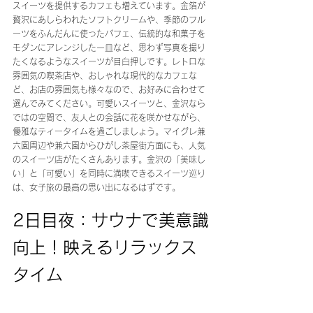
スイーツを提供するカフェも増えています。金箔が
贅沢にあしらわれたソフトクリームや、季節のフル
ーツをふんだんに使ったパフェ、伝統的な和菓子を
モダンにアレンジした一皿など、思わず写真を撮り
たくなるようなスイーツが目白押しです。レトロな
雰囲気の喫茶店や、おしゃれな現代的なカフェな
ど、お店の雰囲気も様々なので、お好みに合わせて
選んでみてください。可愛いスイーツと、金沢なら
ではの空間で、友人との会話に花を咲かせながら、
優雅なティータイムを過ごしましょう。マイグレ兼
六園周辺や兼六園からひがし茶屋街方面にも、人気
のスイーツ店がたくさんあります。金沢の「美味し
い」と「可愛い」を同時に満喫できるスイーツ巡り
は、女子旅の最高の思い出になるはずです。
2日目夜：サウナで美意識
向上！映えるリラックス
タイム