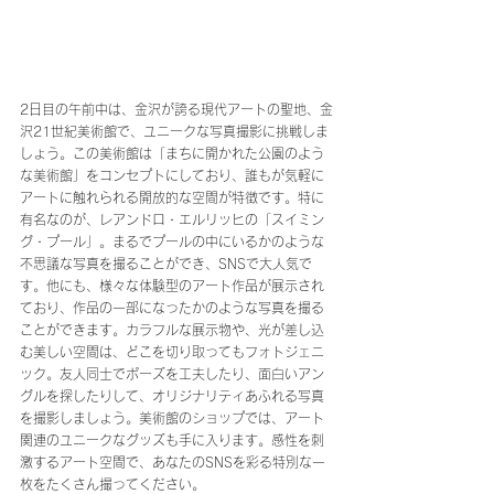
2日目の午前中は、金沢が誇る現代アートの聖地、金
沢21世紀美術館で、ユニークな写真撮影に挑戦しま
しょう。この美術館は「まちに開かれた公園のよう
な美術館」をコンセプトにしており、誰もが気軽に
アートに触れられる開放的な空間が特徴です。特に
有名なのが、レアンドロ・エルリッヒの「スイミン
グ・プール」。まるでプールの中にいるかのような
不思議な写真を撮ることができ、SNSで大人気で
す。他にも、様々な体験型のアート作品が展示され
ており、作品の一部になったかのような写真を撮る
ことができます。カラフルな展示物や、光が差し込
む美しい空間は、どこを切り取ってもフォトジェニ
ック。友人同士でポーズを工夫したり、面白いアン
グルを探したりして、オリジナリティあふれる写真
を撮影しましょう。美術館のショップでは、アート
関連のユニークなグッズも手に入ります。感性を刺
激するアート空間で、あなたのSNSを彩る特別な一
枚をたくさん撮ってください。