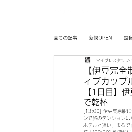
全ての記事
新規OPEN
設
マイグレスタッフ
マイグレ東京
お知らせ
【伊豆完全
ィブカップ
観光モデルコース熱海
サ
【1日目】伊
で乾杯
[13:00] 伊豆高
ンで旅のテンションは最
ホテルと違い、まるで自