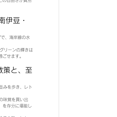
。この自由さが貸別
南伊豆・
げで、海岸線の水
ドグリーンの輝きは
過ごせます。
散策と、至
並みを歩き、レト
の味覚を買い出
」を存分に堪能し