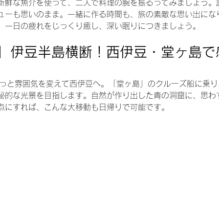
新鮮な魚介を使って、二人で料理の腕を振るってみましょう。
ューも思いのまま。一緒に作る時間も、旅の素敵な思い出にな
。一日の疲れをじっくり癒し、深い眠りにつきましょう。
】伊豆半島横断！西伊豆・堂ヶ島で
、がらっと雰囲気を変えて西伊豆へ。「堂ヶ島」のクルーズ船に乗
秘的な光景を目指します。自然が作り出した青の洞窟に、思わ
点にすれば、こんな大移動も日帰りで可能です。