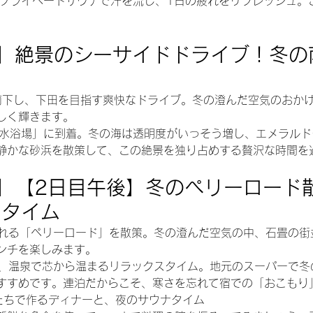
酒前にプライベートサウナで汗を流し、1日の疲れをリフレッシュ
】絶景のシーサイドドライブ！冬の
から南下し、下田を目指す爽快なドライブ。冬の澄んだ空気のおか
しく輝きます。
大浜海水浴場」に到着。冬の海は透明度がいっそう増し、エメラル
静かな砂浜を散策して、この絶景を独り占めする贅沢な時間を
】
【2日目午後】冬のペリーロード
りタイム
ふれる「ペリーロード」を散策。冬の澄んだ空気の中、石畳の街
ンチを楽しみます。
り、温泉で芯から温まるリラックスタイム。地元のスーパーで冬
すすめです。連泊だからこそ、寒さを忘れて宿での「おこもり
たちで作るディナーと、夜のサウナタイム