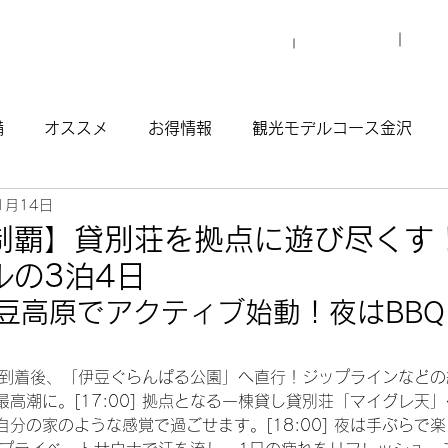
プロ
マイグレについて
施設一覧
備
オススメ
お得情報
観光モデルコース金沢
1月14日
観光モデルコース渋谷原宿
観光モデルコース南青山
制覇】貸別荘を拠点に遊び尽くす
ルの3泊4日
ウナ
豆高原でアクティブ始動！夜はBB
原駅に到着後、「伊豆ぐらんぱる公園」へ直行！ジップラインなど
高潮に。[17:00] 拠点となる一棟貸し貸別荘「マイグレ天
分の家のような感覚で過ごせます。[18:00] 夜は手ぶらで楽