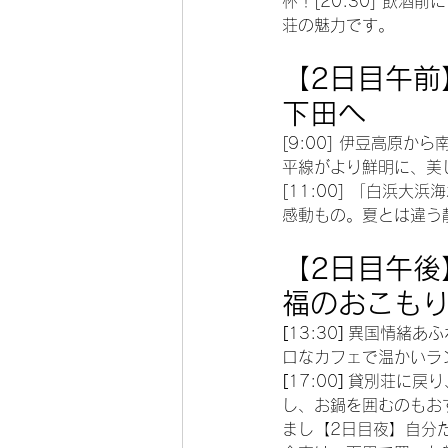
杯！[20:30] 飲
荘の魅力です。
【2日目午前
下田へ
[9:00] 伊豆高原
平線がより鮮明に、美
[11:00] 「白浜
感動もの。夏とは違う
【2日目午後
福のおこも
[
13:30
]
 異国情緒あ
ロなカフェで温かいラ
[
17:00
]
 貸別荘に戻
し、お鍋を囲むのもお
まし【2日目夜】自分