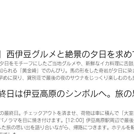
】西伊豆グルメと絶景の夕日を求め
物の夕日をモチーフにしたご当地グルメや、新鮮なイカ料理に舌鼓。[
知られる「黄金崎」でのんびり。馬の形をした奇岩が夕日に染
早めに戻り、貸別荘で最後の夜のサウナをじっくり楽しむのも
終日は伊豆高原のシンボルへ。旅の
いう間の最終日。チェックアウトを済ませ、荷物は車に積んで「大
パノラマを目に焼き付けます。[12:00] 伊豆高原駅周辺で最
した旅の思い出を語り合いながら、帰路につきます。ホテルを