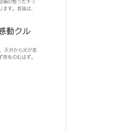
設備の整ったキッ
ります。食後は、
感動クル
り、天井から光が差
ず息をのむはず。