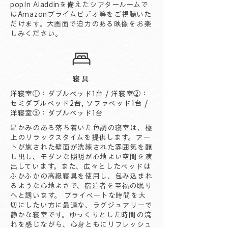
popIn Aladdinを備えたシアタールームで
はAmazonプライムビデオ等をご視聴いた
だけます。大画面で迫力のある映像をお楽
しみください。
寝具
洋寝室①：ダブルベッド1台​ / 洋寝室②：
セミダブルベッド2台, ソファベッド1台 /
洋寝室③：ダブルベッド1台
温かみのある落ち着いた色調の寝室は、極
上のリラックスタイムを提供します。アー
トが施された壁面が洗練された雰囲気を醸
し出し、モダンな照明が心地よい空間を演
出しています。また、広々としたベッドは
ふかふかの高級寝具を使用し、包み込まれ
るような心地よさで、宿泊者を至福の眠り
へと誘います。 プライベートな時間を大
切にしたい方に最適な、ラグジュアリーで
静かな寝室です。ゆっくりとした時間の流
れを感じながら、心身ともにリフレッシュ