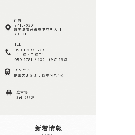
住所
〒413
-0301
静岡県賀茂郡東伊豆町大川
901-115
TEL
050-8893-6290
【土曜・日曜日】
050-1781-6402 (9時-19時）
アクセス
伊豆大川駅よりお車で約4
分
​駐車場
3
台
（無料）
新着情報
News