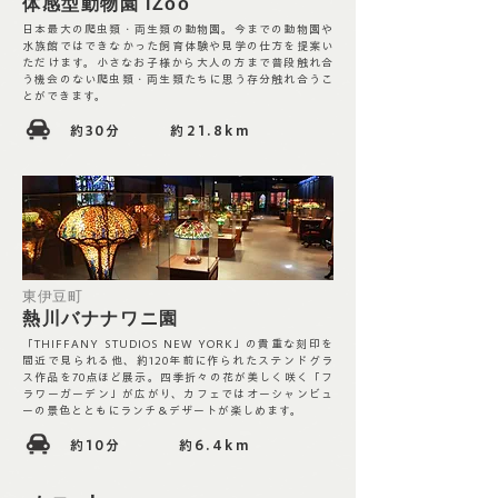
​体感型動物園 iZoo
日本最大の爬虫類・両生類の動物園。今までの動物園や
水族館ではできなかった飼育体験や見学の仕方を提案い
ただけます。小さなお子様から大人の方まで普段触れ合
う機会のない爬虫類・両生類たちに思う存分触れ合うこ
とができます。
​約30
分
約21.8km
東伊豆町
熱川バナナワニ園
「THIFFANY STUDIOS NEW YORK」の貴重な刻印を
間近で見られる他、約120年前に作られたステンドグラ
ス作品を70点ほど展示。四季折々の花が美しく咲く「フ
ラワーガーデン」が広がり、カフェではオーシャンビュ
ーの景色とともにランチ＆デザートが楽しめます。
​約10
分
約6.4km