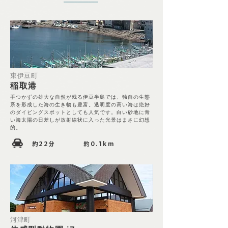
東伊豆町
稲取港
手つかずの雄大な自然が残る伊豆半島では、独自の生態
系を形成した海の生き物も豊富。透明度の高い海は絶好
のダイビングスポットとしても人気です。白い砂地に青
い海太陽の日差しが放射線状に入った光景はまさに幻想
的。
約22
分
約0.1km
河津町