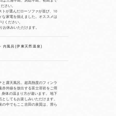
日は三浦半島、房総半島、初島まで
ください。
ストが選んだローソファが並び、10
ィな家電を揃えました。オススメは
がりください。
りお休みいただけます。
・内風呂(伊東天然温泉)
ナと露天風呂。超高熱度のフィンラ
遠赤外線を放出する富士溶岩をご用
身体の温まり方が違います。 地下
呂としてもお楽しみいただけます。
泉の中でもここ吉田の泉質は、滑ら