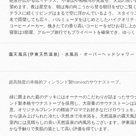
絶景が広がる広々テラス。 小室山や相模湾が見渡せ、天気の良い
望めます。夜は星空を、朝は海の向こうから登る朝日をぜひご覧
テラスに続くリビングはまるで空に浮かんでいるよう。 スタイリ
名で団欒しても広々。バルミューダをはじめとしたハイクオリテ
コーヒーメーカー。挽きたての香り高いコーヒーをぜひお召し上
寝室は3部屋。グループ旅行でもプライベートを確保でき、ゆっく
露天風呂(伊東天然温泉)・水風呂・オーバーヘッドシャワー
超高熱度の本格的フィンランド製harviaのサウナストーブ。
緑に囲まれた庭のデッキにはオーナーのこだわりが詰まったサウ
ンド製本格サウナストーブを採用し、大容量のサウナストーンは
意。オリジナルブレンドの精油アロマでお好きなだけロウリュを。
から汲み上げられた冷たい天然水で冷水浴を。天然温泉の露天風
室内には見晴らしの良い天然温泉の内風呂もございます。伊東温
かな手触りで美肌の湯として高い評価を得ています。