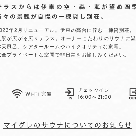
テラスからは伊東の空・森・海が望め四
折々の景観が自慢の一棟貸し別荘。
2023年2月リニューアル。伊東の高台に佇む一棟貸別荘。
絶景が広がる広々テラス。オーナーこだわりのサウナに
露天風呂。シアタールームやハイ
クオリティな家電。
完全プライベートな空間で非日常をお愉しみください。
チェックイン
​Wi-Fi 完備
16:00〜21:00
マイグレのサウナについてのお知らせ