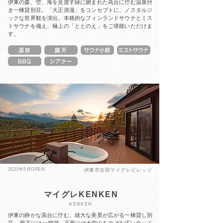
伊東の森、空、海を見渡す緑に囲まれた高台に佇む温泉付
き一棟貸別荘。「大正浪漫」をコンセプトに、ノスタルジ
ックな世界観を演出。本格的なフィンランドサウナとミス
トサウナを備え、極上の「ととのえ」をご堪能いただけま
す。
2023年5月
OPEN
伊東市吉田マイグレビレッジ
マイグレKENKEN
KENKEN
伊東の静かな高台に佇む、雄大な美景が広がる一棟貸し別