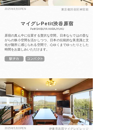
2025年8月OPEN
東京都渋谷区神宮前
マイグレPetit渋谷原宿
Petit SHIBUYA HARAJYUKU
原宿の真ん中に位置する贅沢な空間。日本ならではの昔な
がらの狭小空間を活かしつつ、日本の伝統的な美意識と文
化が随所に感じられる空間で、心ゆくまでゆったりとした
時間をお楽しみいただけます。
2025年5月OPEN
伊東市吉田マイグレビレッジ