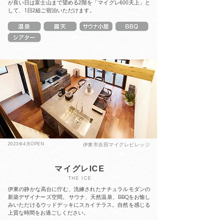
が良い日は富士山まで望める2階を「マイグレ600天上」と
して、1日2組ご宿泊いただけます。
2023年4月
OPEN
伊東市吉田マイグレビレッジ
マイグレICE
THE ICE
伊東の静かな高台に佇む、洗練されたナチュラルモダンの
新築デザイナーズ空間。 サウナ、天然温泉、BBQをお愉し
みいただけるウッドデッキにスカイテラス。自然を感じる
上質な時間をお過ごしください。