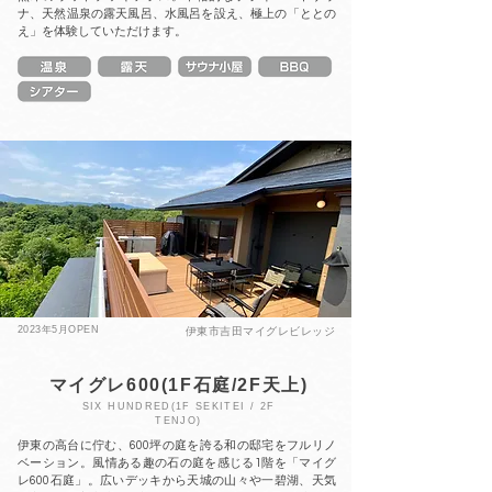
ナ、天然温泉の露天風呂、水風呂を設え、極上の「ととの
え」を体験していただけます。
2023年5月
OPEN
伊東市吉田マイグレビレッジ
マイグレ600(1F石庭/2F天上)
SIX HUNDRED
(1F SEKITEI / 2F
TENJO)
伊東の高台に佇む、600坪の庭を誇る和の邸宅をフルリノ
ベーション。風情ある趣の石の庭を感じる1階を「マイグ
レ600石庭」。広いデッキから天城の山々や一碧湖、天気