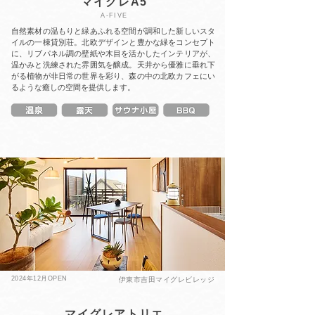
マイグレA5
A-FIVE
自然素材の温もりと緑あふれる空間が調和した新しいスタ
イルの一棟貸別荘。北欧デザインと豊かな緑をコンセプト
に、リブパネル調の壁紙や木目を活かしたインテリアが、
温かみと洗練された雰囲気を醸成。天井から優雅に垂れ下
がる植物が非日常の世界を彩り、森の中の北欧カフェにい
るような癒しの空間を提供します。
2024年12月OPEN
伊東市吉田マイグレビレッジ
マイグレアトリエ