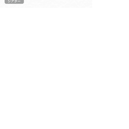
2023年11月
熱海自然郷
リニューアルOPEN
マイグレフィールズ
FIELDS
熱海の高台に佇む、四季折々の景観が自慢の一棟貸し別
荘。 2023年11月に設備をグレードアップ。ウッドデッキ
を2倍に拡張した他、サウナルームを併設。完全プライベ
ートな空間で、サウナ・温泉・BBQをお楽しみいただける
ようになりました。