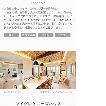
HOODSTAR
大自然の中にひっそりと佇む大型一棟貸別荘。
「地元の星」を目指す大人の隠れ家というコンセプトのも
と、スキップフロア構造により空間に一体感を持たせつ
つ、変化や遊び心のある空間に仕上げました。落ち着いた
大人の隠れ家を思わせる雰囲気の中で、童心に返るような
安らぎと心地よい特別なひとときをご提供します。
2024年8月OPEN
伊東市吉田マイグレビレッジ
マイグレケニーズハウス