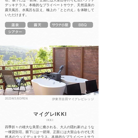
荘。 眼下には一碧湖、正面には大室山をのぞむ広いウッド
デッキテラス。本格的なプライベートサウナ、天然温泉の
露天風呂、水風呂を設え、極上の「ととのえ」を体験して
いただけます。
2023年5月
OPEN
伊東市吉田マイグレビレッジ
マイグレIKKI
IKKI
四季折々の雄大な美景に癒される、大人の隠れ家のような
一棟貸別荘。眼下には一碧湖、正面には大室山をのぞむ天
然木のウッドデッキテラス。本格的なプライベートサウ