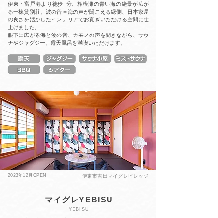
伊東・富戸港より徒歩1分。相模灘の青い海の絶景が広が
る一棟貸別荘。波の音＝海の声が聞こえる縁側、日本家屋
の良さを活かしたインテリアでお寛ぎいただける空間に仕
上げました。
眼下に広がる海と波の音、カモメの声を聞きながら、サウ
ナやジャグジー、露天風呂を満喫いただけます。
2023年12月OPEN
伊東市吉田マイグレビレッジ
マイグレYEBISU
YEBISU