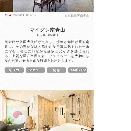
NEW!
2025年11月OPEN
東京都港区南青山
マイグレ南青山
MINAMIAOYAMA
美術館や各国大使館が点在し、洗練と知性が薫る南
青山。その豊かな緑と穏やかな空気に包まれた一角
に佇む、都心にいながら静寂と安らぎを感じられ
る、上質な滞在空間です。プライベートを大切にし
ながら過ごせる自由な時間をお届けします。