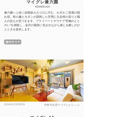
マイグレ兼六園
​KENROKUEN
兼六園へと続く紺屋坂の入り口に佇む、わずか二部屋の隠
れ宿。和の趣とモダンが調和した空間に九谷焼の彩りと職
人の設えが息づきます。プライベートサウナで"究極のとと
のい"を体験し、金沢の風情に包まれながら感じる癒しのひ
とときを提供します。
2024年12月OPEN
伊東市吉田マイグレビレッジ