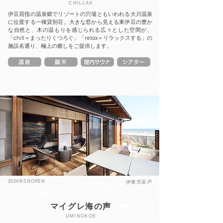
CHILLAX
伊豆屈指の温泉郷でリゾートの穴場ともいわれる大川温泉
に位置する一棟貸別荘。大きな窓から見える東伊豆の豊か
な自然と、木の温もりを感じられる広々とした空間が、
「chill＝まったりくつろぐ」「relax＝リラックスする」の
施設名通り、極上の癒しをご提供します。
2024年3月OPEN
伊東市富戸
マイグレ海の声
UMINOKOE