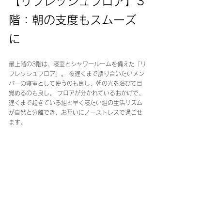
【リフレッシュフロア】3
階：朝の支度もスムーズ
に
最上階の3階は、寝室とシャワールームを備えた「リ
フレッシュフロア」。 夜遅くまで語り合いたいメン
バーの寝室として使うのも良し、朝の光を浴びて目
覚めるのも良し。 フロアが分かれているおかげで、
遅くまで起きている組と早く寝たい組の生活リズム
が自然と分離でき、お互いにノーストレスで過ごせ
ます。