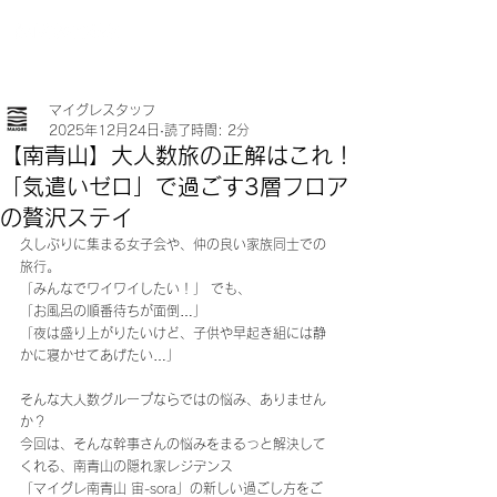
マイグレスタッフ
2025年12月24日
読了時間: 2分
【南青山】大人数旅の正解はこれ！
「気遣いゼロ」で過ごす3層フロア
の贅沢ステイ
久しぶりに集まる女子会や、仲の良い家族同士での
旅行。 
「みんなでワイワイしたい！」 でも、 
「お風呂の順番待ちが面倒…」 
「夜は盛り上がりたいけど、子供や早起き組には静
かに寝かせてあげたい…」
そんな大人数グループならではの悩み、ありません
か？ 
今回は、そんな幹事さんの悩みをまるっと解決して
くれる、南青山の隠れ家レジデンス
「マイグレ南青山 宙-sora」の新しい過ごし方をご