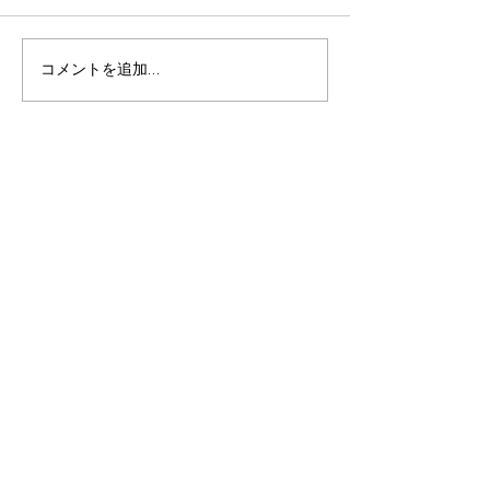
コメントを追加…
マイグレ南青山 オープンいたし
ました！
施設一覧
/ facility
伊東エリア
/ Ito area
​パノラマ
アトリエ
ケニーズハウス
YEBISU