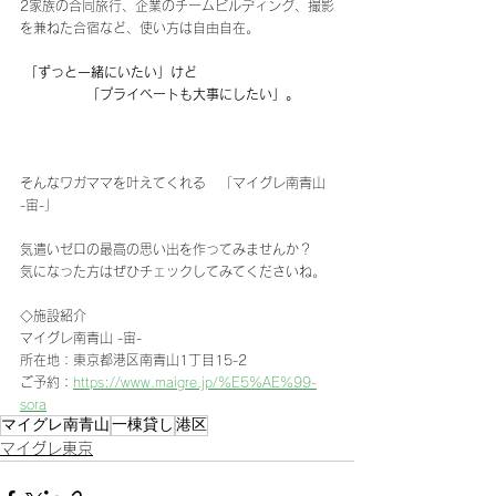
2家族の合同旅行、企業のチームビルディング、撮影
を兼ねた合宿など、使い方は自由自在。
 「ずっと一緒にいたい」けど
　　　　　「プライベートも大事にしたい」。 
そんなワガママを叶えてくれる　「マイグレ南青山 
-宙-」
気遣いゼロの最高の思い出を作ってみませんか？
気になった方はぜひチェックしてみてくださいね。
◇施設紹介
マイグレ南青山 -宙-
所在地：東京都港区南青山1丁目15-2
ご予約：
https://www.maigre.jp/%E5%AE%99-
sora
マイグレ南青山
一棟貸し
港区
マイグレ東京