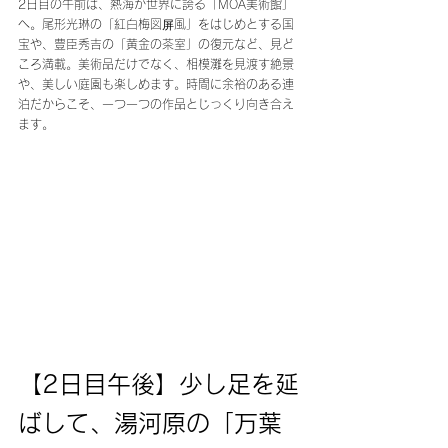
2日目の午前は、熱海が世界に誇る「MOA美術館」
へ。尾形光琳の「紅白梅図屏風」をはじめとする国
宝や、豊臣秀吉の「黄金の茶室」の復元など、見ど
ころ満載。美術品だけでなく、相模灘を見渡す絶景
や、美しい庭園も楽しめます。時間に余裕のある連
泊だからこそ、一つ一つの作品とじっくり向き合え
ます。
【2日目午後】少し足を延
ばして、湯河原の「万葉