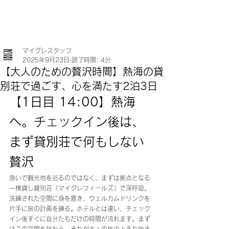
マイグレスタッフ
2025年9月23日
読了時間: 4分
【大人のための贅沢時間】熱海の貸
別荘で過ごす、心を満たす2泊3日
【1日目 14:00】熱海
へ。チェックイン後は、
まず貸別荘で何もしない
贅沢
急いで観光地を巡るのではなく、まずは拠点となる
一棟貸し貸別荘「マイグレフィールズ」で深呼吸。
洗練された空間に身を置き、ウェルカムドリンクを
片手に旅の計画を練る。ホテルとは違い、チェック
イン後すぐに自分たちだけの時間が流れます。まず