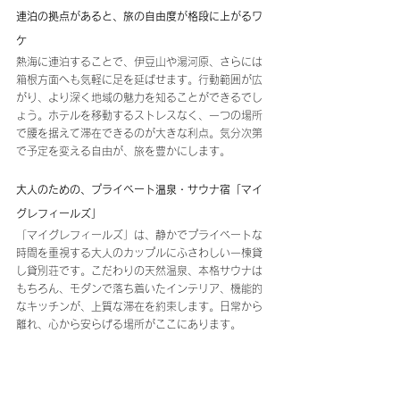
連泊の拠点があると、旅の自由度が格段に上がるワ
ケ
熱海に連泊することで、伊豆山や湯河原、さらには
箱根方面へも気軽に足を延ばせます。行動範囲が広
がり、より深く地域の魅力を知ることができるでし
ょう。ホテルを移動するストレスなく、一つの場所
で腰を据えて滞在できるのが大きな利点。気分次第
で予定を変える自由が、旅を豊かにします。
大人のための、プライベート温泉・サウナ宿「マイ
グレフィールズ」
「マイグレフィールズ」は、静かでプライベートな
時間を重視する大人のカップルにふさわしい一棟貸
し貸別荘です。こだわりの天然温泉、本格サウナは
もちろん、モダンで落ち着いたインテリア、機能的
なキッチンが、上質な滞在を約束します。日常から
離れ、心から安らげる場所がここにあります。