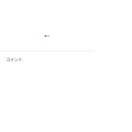
コメント
コメントを追加…
美食と温泉に癒される。
二人の距離が縮
熱海で過ごす、大人のた
熱海の貸別荘で
めの上質な1泊2日
温泉とサウナの
施設一覧
/ facility