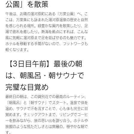
公園」を散策
午後は、お隣の湯河原町にある「万葉公園」へ。こ
こは、万葉集にも詠まれた湯河原温泉の歴史と自然
を感じられる場所。緑豊かな園内を散策したり、足
湯で疲れを癒したり。熱海を拠点にすれば、こんな
風に気軽に湯河原まで足を延ばせるのも魅力です。
ホテルを移動する手間がないので、フットワークも
軽くなります。
【3日目午前】最後の朝
は、朝風呂・朝サウナで
完璧な目覚め
最終日の朝は、この貸別荘での最高のルーティン、
「朝風呂」と「朝サウナ」でスタート。温泉で体を
温め、サウナで汗を流すことで、心も体も完全に目
覚めます。チェックアウトまで、リビングでコーヒ
ーを飲みながら、旅の思い出を語り合う。ホテルや
旅館のような慌ただしさとは無縁の、穏やかな朝で
す。