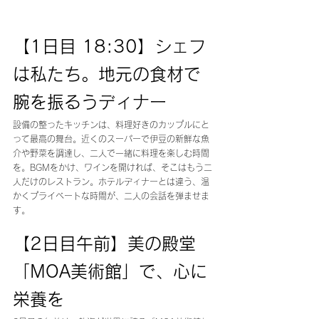
【1日目 18:30】シェフ
は私たち。地元の食材で
腕を振るうディナー
設備の整ったキッチンは、料理好きのカップルにと
って最高の舞台。近くのスーパーで伊豆の新鮮な魚
介や野菜を調達し、二人で一緒に料理を楽しむ時間
を。BGMをかけ、ワインを開ければ、そこはもう二
人だけのレストラン。ホテルディナーとは違う、温
かくプライベートな時間が、二人の会話を弾ませま
す。
【2日目午前】美の殿堂
「MOA美術館」で、心に
栄養を