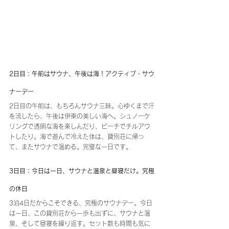
2日目：午前はサウナ、午後は海！アクティブ・サウ
ナーデー
2日目の午前は、もちろんサウナ三昧。心ゆくまで汗
を流したら、午後は伊東の美しい海へ。シュノーケ
リングで透明な海を楽しんだり、ビーチでチルアウ
トしたり。海で遊んで冷えた体は、貸別荘に帰っ
て、またサウナで温める。完璧な一日です。
3日目：今日は一日、サウナと温泉と昼寝だけ。究極
の休日
3泊4日だからこそできる、究極のサウナデー。今日
は一日、この貸別荘から一歩も出ずに、サウナと温
泉、そして昼寝を繰り返す。セット数も時間も気に