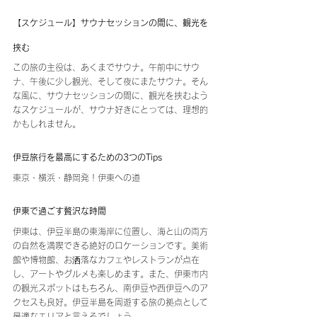
【スケジュール】サウナセッションの間に、観光を
挟む
この旅の主役は、あくまでサウナ。午前中にサウ
ナ、午後に少し観光、そして夜にまたサウナ。そん
な風に、サウナセッションの間に、観光を挟むよう
なスケジュールが、サウナ好きにとっては、理想的
かもしれません。
伊豆旅行を最高にするための3つのTips
東京・横浜・静岡発！伊東への道
伊東で過ごす贅沢な時間
伊東は、伊豆半島の東海岸に位置し、海と山の両方
の自然を満喫できる絶好のロケーションです。美術
館や博物館、お洒落なカフェやレストランが点在
し、アートやグルメも楽しめます。また、伊東市内
の観光スポットはもちろん、南伊豆や西伊豆へのア
クセスも良好。伊豆半島を周遊する旅の拠点として
最適なエリアと言えるでしょう。