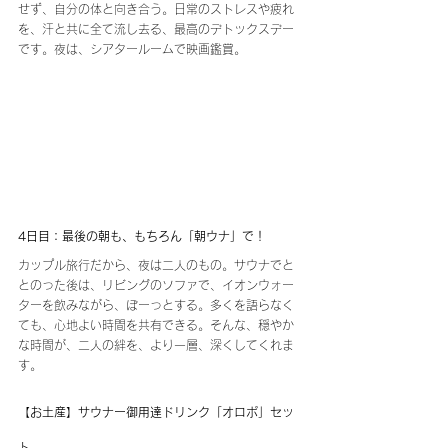
せず、自分の体と向き合う。日常のストレスや疲れ
を、汗と共に全て流し去る、最高のデトックスデー
です。夜は、シアタールームで映画鑑賞。
4日目：最後の朝も、もちろん「朝ウナ」で！
カップル旅行だから、夜は二人のもの。サウナでと
とのった後は、リビングのソファで、イオンウォー
ターを飲みながら、ぼーっとする。多くを語らなく
ても、心地よい時間を共有できる。そんな、穏やか
な時間が、二人の絆を、より一層、深くしてくれま
す。
【お土産】サウナー御用達ドリンク「オロポ」セッ
ト