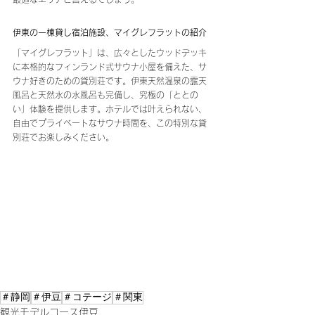
伊東の一棟貸し宿泊施設、マイグレフラットの紹介
「マイグレフラット」は、広々としたウッドデッキ
に本格的なフィンランド式サウナ小屋を備えた、サ
ウナ好きのための貸別荘です。伊東天然温泉の露天
風呂と天然水の水風呂も完備し、究極の「ととの
い」体験を提供します。ホテルでは叶えられない、
自由でプライベートなサウナ時間を、この特別な貸
別荘でお楽しみください。
＃静岡
＃伊豆
＃コテージ
＃関東
観光モデルコース伊豆