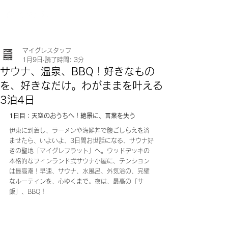
マイグレスタッフ
1月9日
読了時間: 3分
サウナ、温泉、BBQ！好きなもの
を、好きなだけ。わがままを叶える
3泊4日
1日目：天空のおうちへ！絶景に、言葉を失う
伊東に到着し、ラーメンや海鮮丼で腹ごしらえを済
ませたら、いよいよ、3日間お世話になる、サウナ好
きの聖地「マイグレフラット」へ。ウッドデッキの
本格的なフィンランド式サウナ小屋に、テンション
は最高潮！早速、サウナ、水風呂、外気浴の、完璧
なルーティンを、心ゆくまで。夜は、最高の「サ
飯」、BBQ！