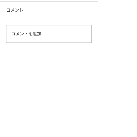
コメント
コメントを追加…
静寂と、暮らす。伊東の
A5ランクの休
貸別荘で過ごす、ミニマ
貸別荘で過ごす
ルで豊かな休日
やしの旅
施設一覧
/ facility
伊東エリア
/ Ito area
​パノラマ
アトリエ
ケニーズハウス