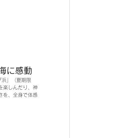
海に感動
ゾ浜」（夏期限
を楽しんだり、神
さを、全身で体感