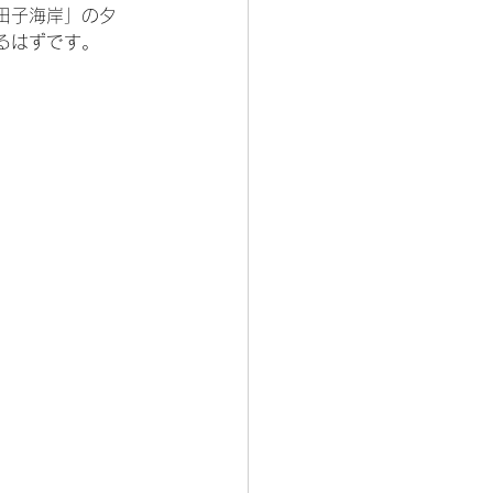
田子海岸」の夕
るはずです。