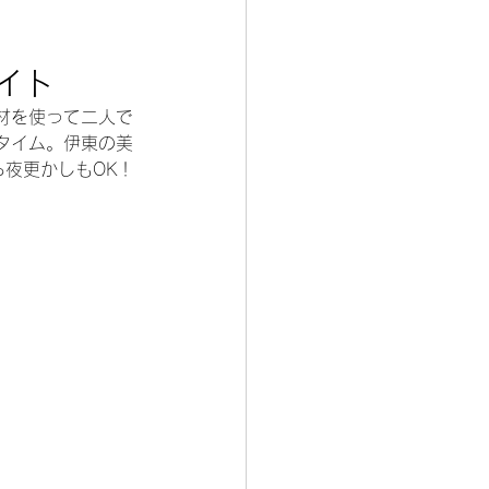
イト
材を使って二人で
タイム。伊東の美
夜更かしもOK！