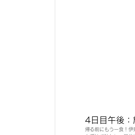
4日目午後：
帰る前にもう一食！伊