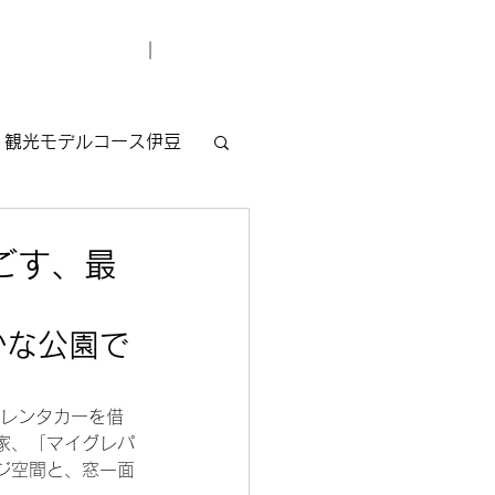
デューサー紹介
お問い合わせ
観光モデルコース伊豆
ごす、最
かな公園で
。レンタカーを借
家、「マイグレパ
ジ空間と、窓一面