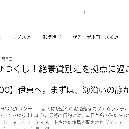
プロ
マイグレについて
施設一覧
備
オススメ
お得情報
観光モデルコース金沢
1月5日
観光モデルコース渋谷原宿
観光モデルコース南青山
びつくし！絶景貸別荘を拠点に過
ウナ
4:00】伊東へ。まずは、海沿いの静
4日の旅がスタート！まずは駅近くのお洒落なカフェでランチ
プランを練りましょう。最初の目的地は、本日からの私たちの
とトータルでコーディネートされた家具が配されたヴィンテー