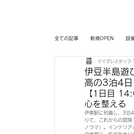
全ての記事
新規OPEN
設
マイグレスタッフ
マイグレ東京
お知らせ
伊豆半島遊
高の3泊4日
観光モデルコース熱海
サ
【1日目 1
心を整える
伊東駅に到着し、3泊
りて、これからの冒険
ノラマ」。インテリア