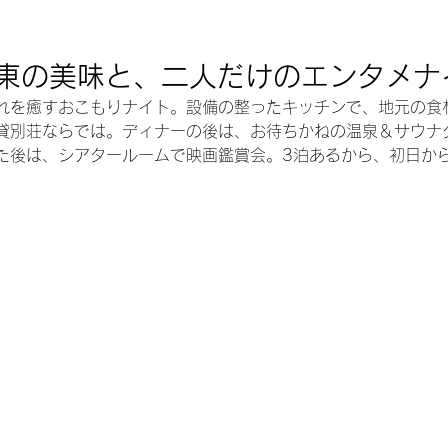
東の美味と、二人だけのエンタメナ
れを癒すおこもりナイト。設備の整ったキッチンで、地元の食
貸別荘ならでは。ディナーの後は、お待ちかねの温泉＆サウナ
た後は、シアタールームで映画鑑賞会。3泊あるから、初日から