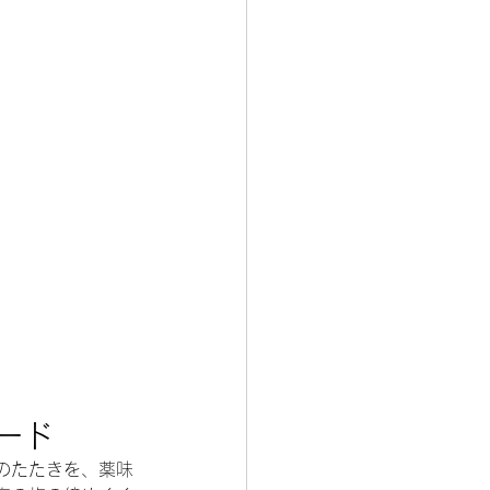
ード
のたたきを、薬味