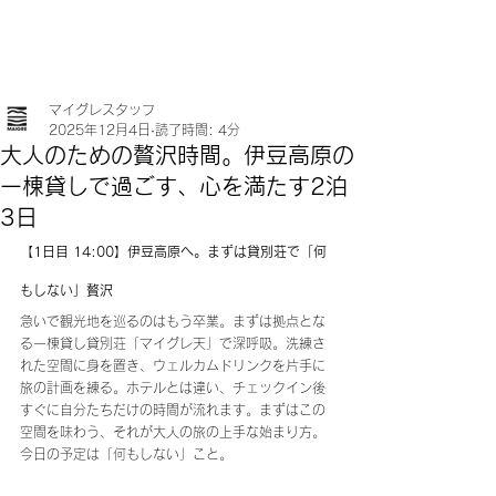
マイグレスタッフ
2025年12月4日
読了時間: 4分
大人のための贅沢時間。伊豆高原の
一棟貸しで過ごす、心を満たす2泊
3日
【1日目 14:00】伊豆高原へ。まずは貸別荘で「何
もしない」贅沢	
急いで観光地を巡るのはもう卒業。まずは拠点とな
る一棟貸し貸別荘「マイグレ天」で深呼吸。洗練さ
れた空間に身を置き、ウェルカムドリンクを片手に
旅の計画を練る。ホテルとは違い、チェックイン後
すぐに自分たちだけの時間が流れます。まずはこの
空間を味わう、それが大人の旅の上手な始まり方。
今日の予定は「何もしない」こと。