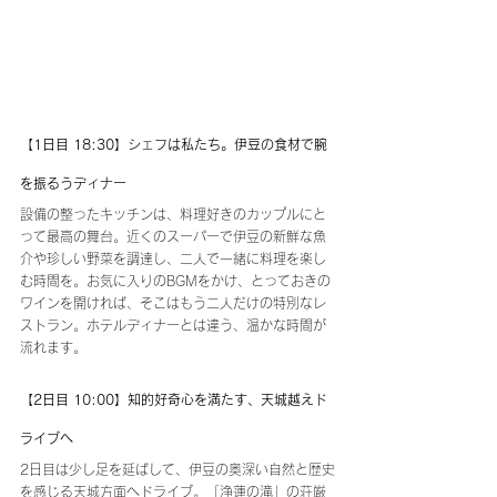
【1日目 18:30】シェフは私たち。伊豆の食材で腕
を振るうディナー
設備の整ったキッチンは、料理好きのカップルにと
って最高の舞台。近くのスーパーで伊豆の新鮮な魚
介や珍しい野菜を調達し、二人で一緒に料理を楽し
む時間を。お気に入りのBGMをかけ、とっておきの
ワインを開ければ、そこはもう二人だけの特別なレ
ストラン。ホテルディナーとは違う、温かな時間が
流れます。
【2日目 10:00】知的好奇心を満たす、天城越えド
ライブへ
2日目は少し足を延ばして、伊豆の奥深い自然と歴史
を感じる天城方面へドライブ。「浄蓮の滝」の荘厳