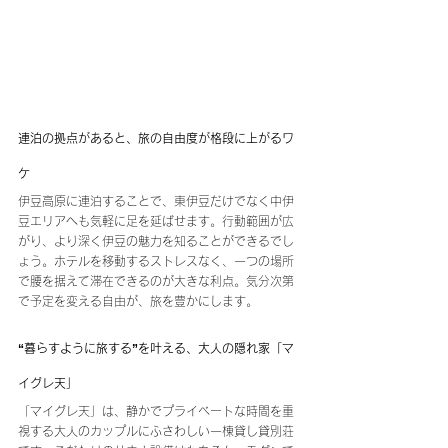
連泊の拠点があると、旅の自由度が格段に上がるワ
ケ
伊豆高原に連泊することで、東伊豆だけでなく中伊
豆エリアへも気軽に足を延ばせます。行動範囲が広
がり、より深く伊豆の魅力を知ることができるでし
ょう。ホテルを移動するストレスなく、一つの場所
で腰を据えて滞在できるのが大きな利点。気分次第
で予定を変える自由が、旅を豊かにします。
“暮らすように旅する”を叶える、大人の隠れ家「マ
イグレ天」
「マイグレ天」は、静かでプライベートな時間を重
視する大人のカップルにふさわしい一棟貸し貸別荘