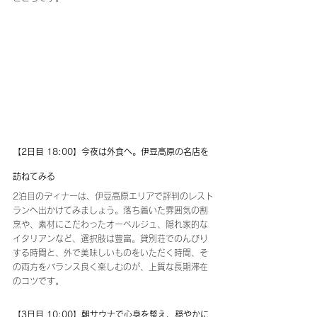
【2日目 18:00】今夜は外食へ。伊豆高原の名店を
訪ねてみる
2泊目のディナーは、伊豆高原エリアで評判のレスト
ランへ出かけてみましょう。落ち着いた雰囲気の割
烹や、素材にこだわったオーベルジュ、隠れ家的な
イタリアンなど、選択肢は豊富。貸別荘でのんびり
する時間と、外で美味しいものをいただく時間、そ
の両方をバランス良く楽しむのが、上質な長期滞在
のコツです。
【3日目 10:00】朝サウナで心身を整え、穏やかに