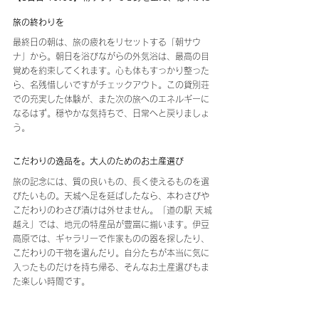
旅の終わりを
最終日の朝は、旅の疲れをリセットする「朝サウ
ナ」から。朝日を浴びながらの外気浴は、最高の目
覚めを約束してくれます。心も体もすっかり整った
ら、名残惜しいですがチェックアウト。この貸別荘
での充実した体験が、また次の旅へのエネルギーに
なるはず。穏やかな気持ちで、日常へと戻りましょ
う。
こだわりの逸品を。大人のためのお土産選び
旅の記念には、質の良いもの、長く使えるものを選
びたいもの。天城へ足を延ばしたなら、本わさびや
こだわりのわさび漬けは外せません。「道の駅 天城
越え」では、地元の特産品が豊富に揃います。伊豆
高原では、ギャラリーで作家ものの器を探したり、
こだわりの干物を選んだり。自分たちが本当に気に
入ったものだけを持ち帰る、そんなお土産選びもま
た楽しい時間です。