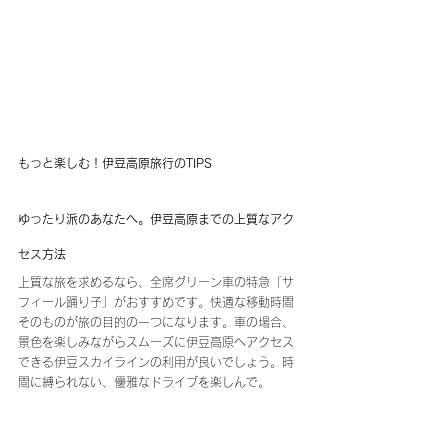
もっと楽しむ！伊豆高原旅行のTIPS
ゆったり派のあなたへ。伊豆高原までの上質なアク
セス方法
上質な旅を求めるなら、全席グリーン車の特急「サ
フィール踊り子」がおすすめです。快適な移動時間
そのものが旅の目的の一つになります。車の場合、
景色を楽しみながらスムーズに伊豆高原へアクセス
できる伊豆スカイラインの利用が良いでしょう。時
間に縛られない、優雅なドライブを楽しんで。