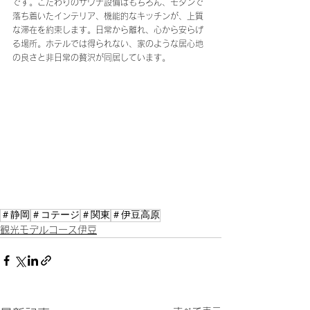
です。こだわりのサウナ設備はもちろん、モダンで
落ち着いたインテリア、機能的なキッチンが、上質
な滞在を約束します。日常から離れ、心から安らげ
る場所。ホテルでは得られない、家のような居心地
の良さと非日常の贅沢が同居しています。
＃静岡
＃コテージ
＃関東
＃伊豆高原
観光モデルコース伊豆