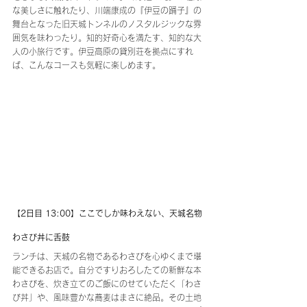
な美しさに触れたり、川端康成の『伊豆の踊子』の
舞台となった旧天城トンネルのノスタルジックな雰
囲気を味わったり。知的好奇心を満たす、知的な大
人の小旅行です。伊豆高原の貸別荘を拠点にすれ
ば、こんなコースも気軽に楽しめます。
【2日目 13:00】ここでしか味わえない、天城名物
わさび丼に舌鼓
ランチは、天城の名物であるわさびを心ゆくまで堪
能できるお店で。自分ですりおろしたての新鮮な本
わさびを、炊き立てのご飯にのせていただく「わさ
び丼」や、風味豊かな蕎麦はまさに絶品。その土地