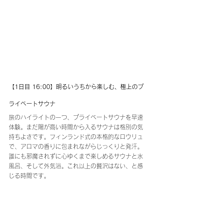
【1日目 16:00】明るいうちから楽しむ、極上のプ
ライベートサウナ
旅のハイライトの一つ、プライベートサウナを早速
体験。まだ陽が高い時間から入るサウナは格別の気
持ちよさです。フィンランド式の本格的なロウリュ
で、アロマの香りに包まれながらじっくりと発汗。
誰にも邪魔されずに心ゆくまで楽しめるサウナと水
風呂、そして外気浴。これ以上の贅沢はない、と感
じる時間です。