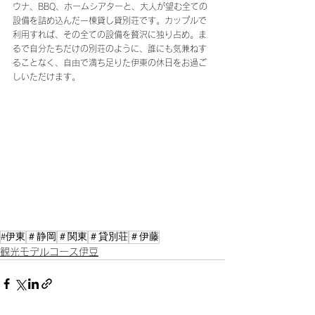
ウナ、BBQ、ホームシアターと、大人が望む全ての
設備を詰め込んだ一棟貸し貸別荘です。カップルで
利用すれば、その全ての設備を贅沢に独り占め。ま
るで自分たちだけの別荘のように、誰にも気兼ねす
ることなく、自由で満ち足りた伊東の休日をお過ご
しいただけます。
#伊東
＃静岡
＃関東
＃貸別荘
＃伊藤
観光モデルコース伊豆