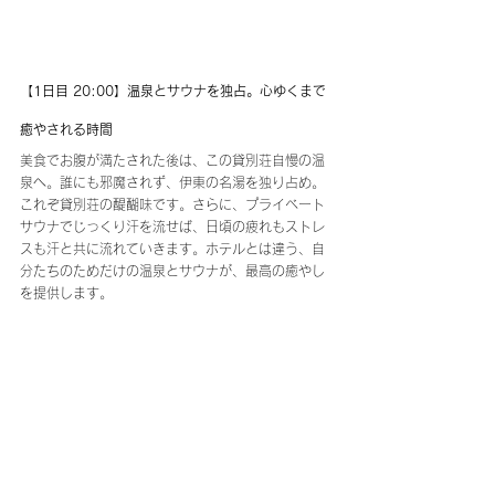
【1日目 20:00】温泉とサウナを独占。心ゆくまで
癒やされる時間
美食でお腹が満たされた後は、この貸別荘自慢の温
泉へ。誰にも邪魔されず、伊東の名湯を独り占め。
これぞ貸別荘の醍醐味です。さらに、プライベート
サウナでじっくり汗を流せば、日頃の疲れもストレ
スも汗と共に流れていきます。ホテルとは違う、自
分たちのためだけの温泉とサウナが、最高の癒やし
を提供します。