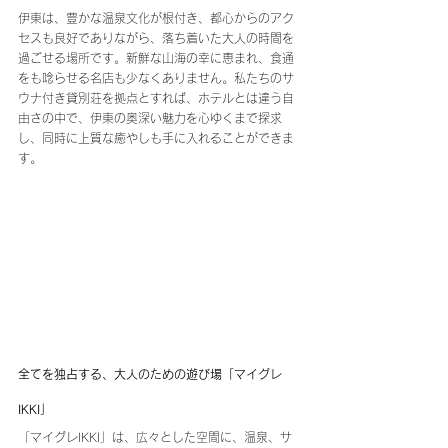
伊東は、豊かな温泉文化が根付き、都心からのアク
セスも良好でありながら、落ち着いた大人の時間を
過ごせる場所です。新鮮な山海の幸に恵まれ、食通
をも唸らせる名店も少なくありません。私たちのサ
ウナ付き貸別荘を拠点とすれば、ホテルとは違う自
由さの中で、伊東の奥深い魅力を心ゆくまで探求
し、同時に上質な癒やしも手に入れることができま
す。
全てを独占する、大人のための遊び場「マイグレ
IKKI」
「マイグレIKKI」は、広々とした空間に、温泉、サ