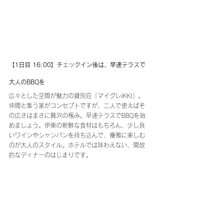
【1日目 16:00】チェックイン後は、早速テラスで
大人のBBQを
広々とした空間が魅力の貸別荘「マイグレIKKI」。
仲間と集う家がコンセプトですが、二人で使えばそ
の広さはまさに贅沢の極み。早速テラスでBBQを始
めましょう。伊東の新鮮な食材はもちろん、少し良
いワインやシャンパンを持ち込んで、優雅に楽しむ
のが大人のスタイル。ホテルでは味わえない、開放
的なディナーのはじまりです。