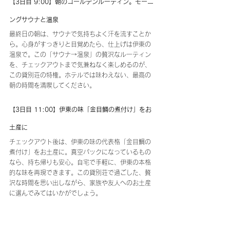
【3日目 9:00】朝のゴールデンルーティン。モーニ
ングサウナと温泉
最終日の朝は、サウナで気持ちよく汗を流すことか
ら。心身がすっきりと目覚めたら、仕上げは伊東の
温泉で。この「サウナ→温泉」の贅沢なルーティン
を、チェックアウトまで気兼ねなく楽しめるのが、
この貸別荘の特権。ホテルでは味わえない、最高の
朝の時間を満喫してください。
【3日目 11:00】伊東の味「金目鯛の煮付け」をお
土産に
チェックアウト後は、伊東の味の代表格「金目鯛の
煮付け」をお土産に。真空パックになっているもの
なら、持ち帰りも安心。自宅で手軽に、伊東の本格
的な味を再現できます。この貸別荘で過ごした、贅
沢な時間を思い出しながら、家族や友人へのお土産
に選んでみてはいかがでしょう。