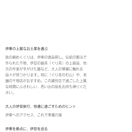
伊東の上質なお土産を選ぶ
旅の締めくくりは、伊東の逸品探し。伝統の製法で
作られた干物、伊豆の銘茶「ぐり茶」の上級品、地
元の作家が手がけた器など、大人の琴線に触れる
品々が見つかります。特に「ぐり茶の杉山」や、老
舗の干物店がおすすめ。この貸別荘で過ごした上質
な時間にふさわしい、思い出の品をお持ち帰りくだ
さい。
大人の伊豆旅行、快適に過ごすためのヒント
伊東へのアクセス、これで準備万端
伊東を拠点に、伊豆を巡る