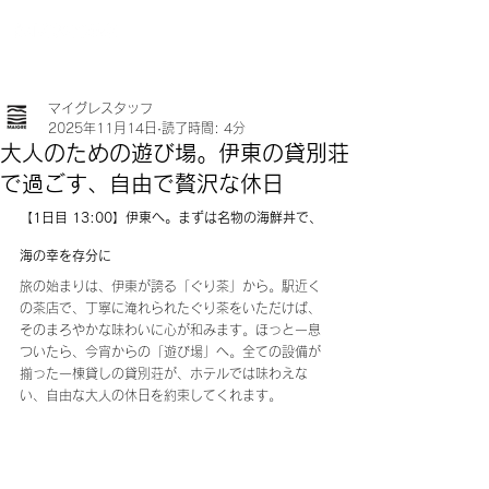
マイグレスタッフ
2025年11月14日
読了時間: 4分
大人のための遊び場。伊東の貸別荘
で過ごす、自由で贅沢な休日
【1日目 13:00】伊東へ。まずは名物の海鮮丼で、
海の幸を存分に
旅の始まりは、伊東が誇る「ぐり茶」から。駅近く
の茶店で、丁寧に淹れられたぐり茶をいただけば、
そのまろやかな味わいに心が和みます。ほっと一息
ついたら、今宵からの「遊び場」へ。全ての設備が
揃った一棟貸しの貸別荘が、ホテルでは味わえな
い、自由な大人の休日を約束してくれます。