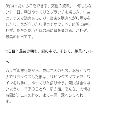
3泊4日だからこそできる、究極の贅沢。「何もしな
い」一日。朝はゆっくりとブランチを楽しみ、午後
はテラスで読書をしたり、音楽を聴きながら昼寝を
したり。気が向いたら温泉やサウナへ。時間に縛ら
れず、ただただ心と体の声に耳を傾ける。これぞ、
最高の休日です。
4日目：最後の朝も、森の中で。そして、絶景ハント
へ
カップル旅行だから、夜は二人のもの。温泉とサウ
ナでリラックスした後は、リビングのソファで、ワ
インを片手に、ゆっくりと語り合う。普段は話せな
いような、将来のことや、夢の話。そんな、大切な
時間が、二人の絆を、より一層、深くしてくれま
す。