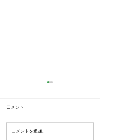
コメント
コメントを追加…
【美食と癒し】金沢2泊3
【伝統文化体験