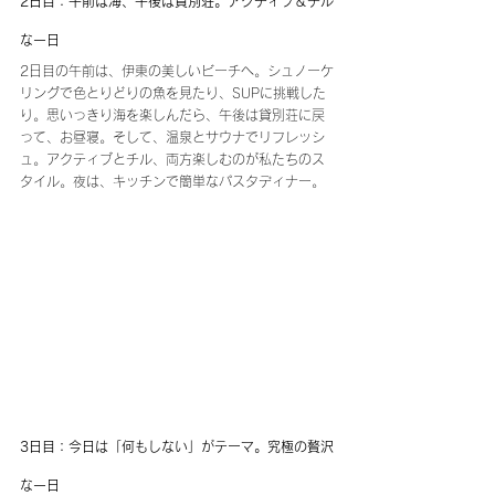
2日目：午前は海、午後は貸別荘。アクティブ＆チル
な一日
2日目の午前は、伊東の美しいビーチへ。シュノーケ
リングで色とりどりの魚を見たり、SUPに挑戦した
り。思いっきり海を楽しんだら、午後は貸別荘に戻
って、お昼寝。そして、温泉とサウナでリフレッシ
ュ。アクティブとチル、両方楽しむのが私たちのス
タイル。夜は、キッチンで簡単なパスタディナー。
3日目：今日は「何もしない」がテーマ。究極の贅沢
な一日