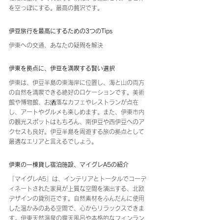
を空っぽにする。最高の贅沢です。
伊豆旅行を最高にするための3つのTips
伊東への交通、あなたの疑問を解決
伊東を拠点に、伊豆を満喫する賢い選択
伊東は、伊豆半島の東海岸に位置し、海と山の両方
の自然を満喫できる絶好のロケーションです。美術
館や博物館、お洒落なカフェやレストランが点在
し、アートやグルメも楽しめます。また、伊東市内
の観光スポットはもちろん、南伊豆や西伊豆へのア
クセスも良好。伊豆半島を周遊する旅の拠点として
最適なエリアと言えるでしょう。
伊東の一棟貸し宿泊施設、マイグレA5の紹介
「マイグレA5」は、インテリアとトータルでコーデ
ィネートされた家具が上質な空間を演出する、北欧
デザインの貸別荘です。自然素材をふんだんに使用
した温かみのある空間で、心からリラックスできま
す。伊東天然温泉の露天風呂や本格的なフィンラン