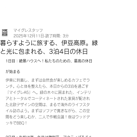
マイグレスタッフ
2025年12月11日
読了時間: 3分
暮らすように旅する、伊豆高原。緑
と光に包まれる、3泊4日の休日
1日目：絶景ハウスへ！私たちのための、最高の休日
が始まる
伊東に到着し、まずは自然食が楽しめるカフェでラ
ンチ。心と体を整えたら、本日からの3泊を過ごす
「マイグレA5」へ。緑の木々に囲まれた、インテリ
アとトータルでコーディネートされた家具が配され
た北欧デザインの空間は、まるで海外のライフスタ
イル誌のよう。まずはソファで寛ぎながら、この空
間をどう楽しむか、二人で作戦会議！夜はウッドデ
ッキでBBQ！