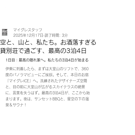
マイグレスタッフ
2025年12月17日
読了時間: 3分
空と、山と、私たち。お酒落すぎる
貸別荘で過ごす、最高の3泊4日
1日目：最高の隠れ家へ。私たちの3泊4日が始まる
伊東に到着したら、まずは大室山のリフトで、360
度のパノラマビューにご挨拶。そして、本日のお宿
「マイグレICE」へ。洗練されたデザイナーズ空間
と、目の前に大室山が広がるスカイテラスの絶景
に、言葉を失うはず。最高の3泊4日が、ここから始
まります。夜は、サンセットBBQと、星空の下の温
泉＆サウナ！