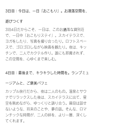
3日目：今日は、一日「おこもり」。お酒落空間を、
遊びつくす
3泊4日だからこそ、一日は、このお洒落な貸別荘
で、一日中「おこもりステイ」。スカイテラスで、
ヨガをしたり、写真を撮り合ったり。ロフトスペー
スで、ゴロゴロしながら映画を観たり。夜は、キッ
チンで、二人でカクテル作り。誰にも邪魔されず、
この空間を、心ゆくまで楽しむ。
4日目：最後まで、キラキラした時間を。ランプミュ
ージアムと、ご褒美パフェ
カップル旅行だから、夜は二人のもの。温泉とサウ
ナでリラックスした後は、スカイテラスに出て、星
空を眺めながら、ゆっくりと語り合う。普段は話せ
ないような、将来のことや、夢の話。そんな、ロマ
ンチックな時間が、二人の絆を、より一層、深くし
てくれます。