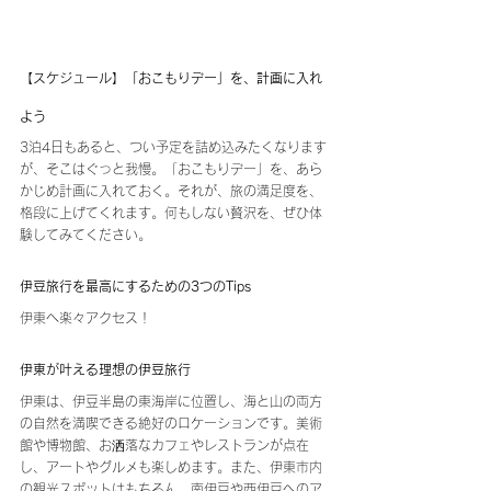
【スケジュール】「おこもりデー」を、計画に入れ
よう
3泊4日もあると、つい予定を詰め込みたくなります
が、そこはぐっと我慢。「おこもりデー」を、あら
かじめ計画に入れておく。それが、旅の満足度を、
格段に上げてくれます。何もしない贅沢を、ぜひ体
験してみてください。
伊豆旅行を最高にするための3つのTips
伊東へ楽々アクセス！
伊東が叶える理想の伊豆旅行
伊東は、伊豆半島の東海岸に位置し、海と山の両方
の自然を満喫できる絶好のロケーションです。美術
館や博物館、お洒落なカフェやレストランが点在
し、アートやグルメも楽しめます。また、伊東市内
の観光スポットはもちろん、南伊豆や西伊豆へのア