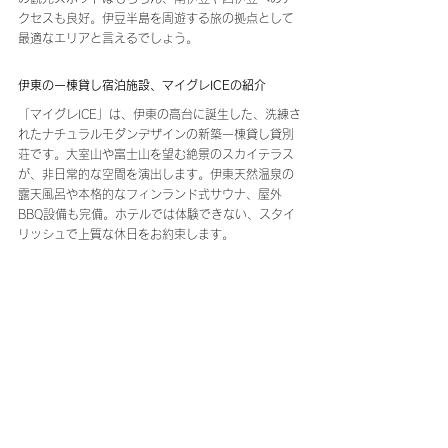
クセスも良好。伊豆半島を周遊する旅の拠点として
最適なエリアと言えるでしょう。
伊東の一棟貸し宿泊施設、マイグレICEの紹介
「マイグレICE」は、伊東の高台に誕生した、洗練さ
れたナチュラルモダンデザインの新築一棟貸し貸別
荘です。大室山や富士山を望む絶景のスカイテラス
が、非日常的な空間を演出します。伊東天然温泉の
露天風呂や本格的なフィンランド式サウナ、屋外
BBQ設備も完備。ホテルでは体験できない、スタイ
リッシュで上質な休日をお約束します。