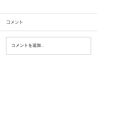
コメント
コメントを追加…
二人の距離が縮まる夏。
3メートル展望
熱海の貸別荘で過ごす、
海市街地と相模
温泉とサウナの1泊2日
の夜景
施設一覧
/ facility
伊東エリア
/ Ito area
​パノラマ
アトリエ