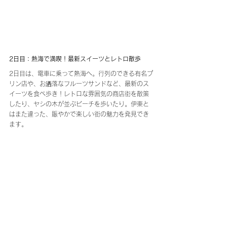
2日目：熱海で満喫！最新スイーツとレトロ散歩
2日目は、電車に乗って熱海へ。行列のできる有名プ
リン店や、お洒落なフルーツサンドなど、最新のス
イーツを食べ歩き！レトロな雰囲気の商店街を散策
したり、ヤシの木が並ぶビーチを歩いたり。伊東と
はまた違った、賑やかで楽しい街の魅力を発見でき
ます。