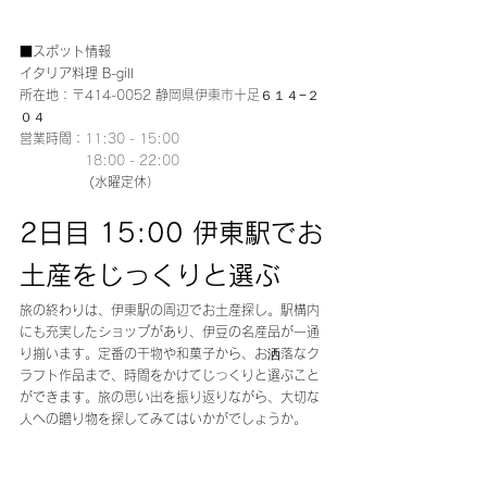
■スポット情報
イタリア料理 B-gill
所在地：
〒414-0052 静岡県伊東市十足６１４−２
０４
営業時間：
11:30 - 15:00
               18:00 - 22:00
                (水曜定休）
2日目 15:00 伊東駅でお
土産をじっくりと選ぶ
旅の終わりは、伊東駅の周辺でお土産探し。駅構内
にも充実したショップがあり、伊豆の名産品が一通
り揃います。定番の干物や和菓子から、お洒落なク
ラフト作品まで、時間をかけてじっくりと選ぶこと
ができます。旅の思い出を振り返りながら、大切な
人への贈り物を探してみてはいかがでしょうか。