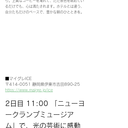
り。上質なコーヒーを淹れて、ただ景色を眺めてい
るだけでも、心は満たされます。ホテルとは違う、
自分たちだけのペースで、豊かな朝のひとときを。
■マイグレICE
〒414-0051 静岡県伊東市吉田890‐25
https://www.maigre.jp/ice
2日目 11:00 「ニューヨ
ークランプミュージア
ム」で、光の芸術に感動