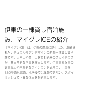
伊東の一棟貸し宿泊施
設、マイグレICEの紹介
「マイグレICE」は、伊東の高台に誕生した、洗練さ
れたナチュラルモダンデザインの新築一棟貸し貸別
荘です。大室山や富士山を望む絶景のスカイテラス
が、非日常的な空間を演出します。伊東天然温泉の
露天風呂や本格的なフィンランド式サウナ、屋外
BBQ設備も完備。ホテルでは体験できない、スタイ
リッシュで上質な休日をお約束します。