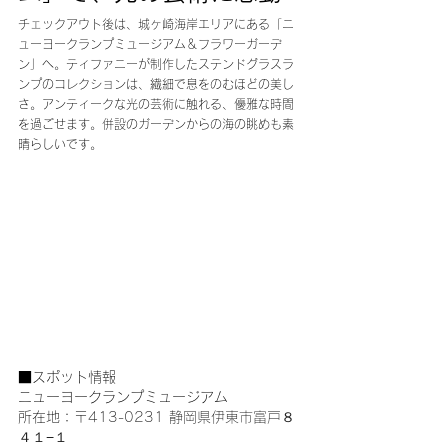
チェックアウト後は、城ヶ崎海岸エリアにある「ニ
ューヨークランプミュージアム＆フラワーガーデ
ン」へ。ティファニーが制作したステンドグラスラ
ンプのコレクションは、繊細で息をのむほどの美し
さ。アンティークな光の芸術に触れる、優雅な時間
を過ごせます。併設のガーデンからの海の眺めも素
晴らしいです。
■スポット情報
ニューヨークランプミュージアム
所在地：
〒413-0231 静岡県伊東市富戸８
４１−１