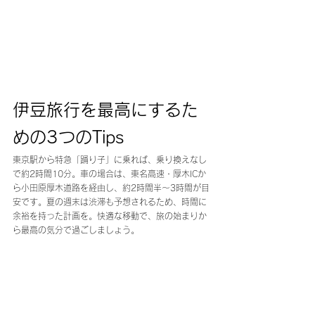
伊豆旅行を最高にするた
めの3つのTips
東京駅から特急「踊り子」に乗れば、乗り換えなし
で約2時間10分。車の場合は、東名高速・厚木ICか
ら小田原厚木道路を経由し、約2時間半〜3時間が目
安です。夏の週末は渋滞も予想されるため、時間に
余裕を持った計画を。快適な移動で、旅の始まりか
ら最高の気分で過ごしましょう。