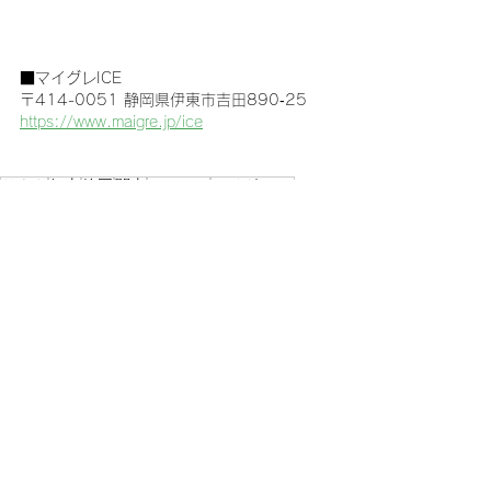
■マイグレICE
〒414-0051 静岡県伊東市吉田890‐25
https://www.maigre.jp/ice
サウナ
伊東
静岡
関東
コテージ
マイグレICE
観光モデルコース伊豆
すべて表示
最新記事