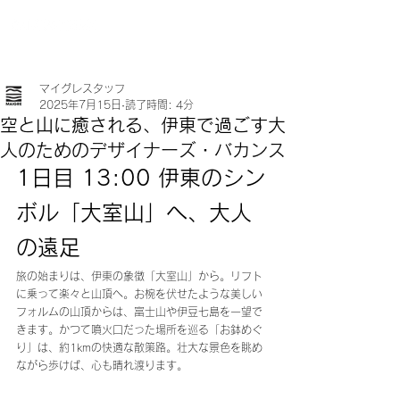
マイグレスタッフ
2025年7月15日
読了時間: 4分
空と山に癒される、伊東で過ごす大
人のためのデザイナーズ・バカンス
1日目 13:00 伊東のシン
ボル「大室山」へ、大人
の遠足
旅の始まりは、伊東の象徴「大室山」から。リフト
に乗って楽々と山頂へ。お椀を伏せたような美しい
フォルムの山頂からは、富士山や伊豆七島を一望で
きます。かつて噴火口だった場所を巡る「お鉢めぐ
り」は、約1kmの快適な散策路。壮大な景色を眺め
ながら歩けば、心も晴れ渡ります。