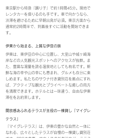
東京駅から特急「踊り子」で約1時間45分。現地で
レンタカーを借りるのも手です。車で向かうなら、
渋滞を避けるために早朝出発が必須。東京方面から
通常約2時間半で、到着後すぐに活動を開始できま
す。
伊東から始まる、上質な伊豆の旅
伊東は、東伊豆の中心に位置し、大室山や城ヶ崎海
岸などの人気観光スポットへのアクセスが抜群。ま
た、豊富な湯量を誇る温泉地としても有名です。新
鮮な海の幸や山の幸にも恵まれ、グルメも存分に楽
しめます。私たちのサウナ付き貸別荘を拠点にすれ
ば、アクティブな観光とプライベートな癒しの両方
を満喫できます。ホテルとは一味違う、自由な伊東
滞在をお約束します。
開放感あふれるテラスが主役の一棟貸し「マイグレ
テラス」
「マイグレテラス」は、伊東の豊かな自然と一体に
なれる、広々としたテラスが自慢の一棟貸し貸別荘