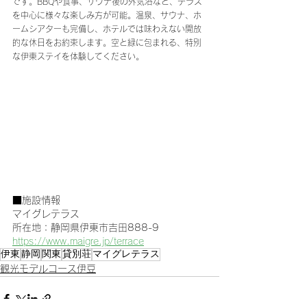
です。BBQや食事、サウナ後の外気浴など、テラス
を中心に様々な楽しみ方が可能。温泉、サウナ、ホ
ームシアターも完備し、ホテルでは味わえない開放
的な休日をお約束します。空と緑に包まれる、特別
な伊東ステイを体験してください。
■施設情報
マイグレテラス
所在地：静岡県伊東市吉田888-9
https://www.maigre.jp/terrace
伊東
静岡
関東
貸別荘
マイグレテラス
観光モデルコース伊豆