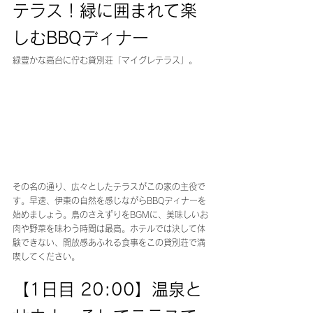
テラス！緑に囲まれて楽
しむBBQディナー
緑豊かな高台に佇む貸別荘「マイグレテラス」。
その名の通り、広々としたテラスがこの家の主役で
す。早速、伊東の自然を感じながらBBQディナーを
始めましょう。鳥のさえずりをBGMに、美味しいお
肉や野菜を味わう時間は最高。ホテルでは決して体
験できない、開放感あふれる食事をこの貸別荘で満
喫してください。
【1日目 20:00】温泉と