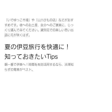
「いでゆっこ市場」や「山六ひもの店」などがおす
すめです。彼へのお土産、自分へのご褒美に、じっ
くり選んでみてください。貸別荘での楽しい思い出
話に花が咲くはず。
夏の伊豆旅行を快適に！
知っておきたいTips
朝一番で伊東へ！時間を有効活用するなら、渋滞知
らずの電車がベスト。