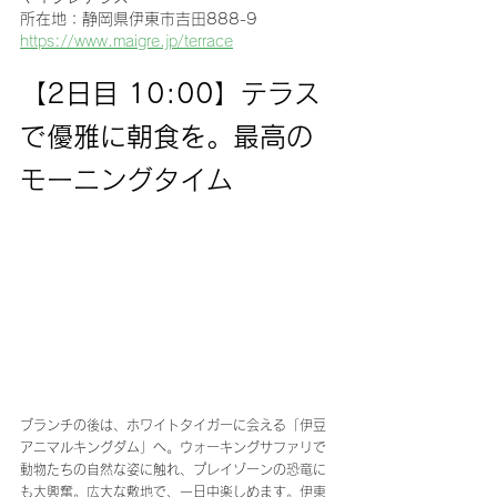
所在地：静岡県伊東市吉田888-9
https://www.maigre.jp/terrace
【2日目 10:00】テラス
で優雅に朝食を。最高の
モーニングタイム
ブランチの後は、ホワイトタイガーに会える「伊豆
アニマルキングダム」へ。ウォーキングサファリで
動物たちの自然な姿に触れ、プレイゾーンの恐竜に
も大興奮。広大な敷地で、一日中楽しめます。伊東