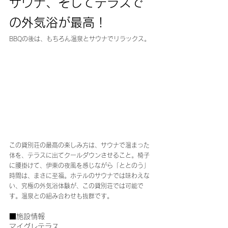
サウナ、そしてテラスで
の外気浴が最高！
BBQの後は、もちろん温泉とサウナでリラックス。
この貸別荘の最高の楽しみ方は、サウナで温まった
体を、テラスに出てクールダウンさせること。椅子
に腰掛けて、伊東の夜風を感じながら「ととのう」
時間は、まさに至福。ホテルのサウナでは味わえな
い、究極の外気浴体験が、この貸別荘では可能で
す。温泉との組み合わせも抜群です。
■施設情報
マイグレテラス