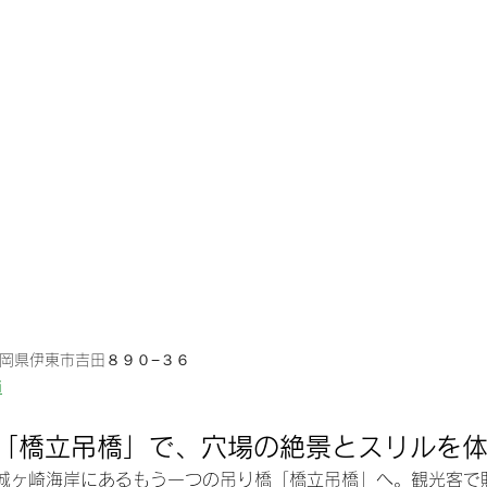
 静岡県伊東市吉田８９０−３６
i
30 「橋立吊橋」で、穴場の絶景とスリルを
城ヶ崎海岸にあるもう一つの吊り橋「橋立吊橋」へ。観光客で