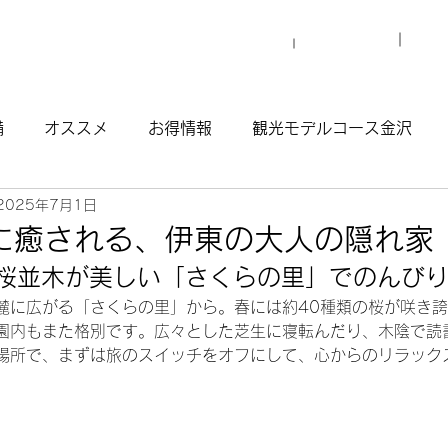
プロ
マイグレについて
施設一覧
備
オススメ
お得情報
観光モデルコース金沢
2025年7月1日
観光モデルコース渋谷原宿
観光モデルコース南青山
に癒される、伊東の大人の隠れ家
00 桜並木が美しい「さくらの里」でのんび
ウナ
麓に広がる「さくらの里」から。春には約40種類の桜が咲き
園内もまた格別です。広々とした芝生に寝転んだり、木陰で読
場所で、まずは旅のスイッチをオフにして、心からのリラック