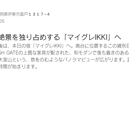
 静岡県伊東市富戸１３１７−４
05
0 絶景を独り占めする「マイグレIKKI」へ
後は、本日の宿「マイグレIKKI」へ。高台に位置するこの貸別
SH GATEの上質な家具が配された、和モダンで落ち着きのあ
大室山という、息をのむようなパノラマビューが広がります。
時間が始まります。