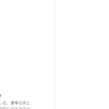
Q
いる、豪華な肉と
の灯りがキラキラ