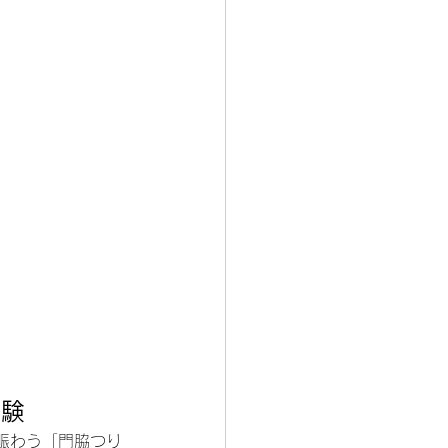
体験
賑わう「門脇つり