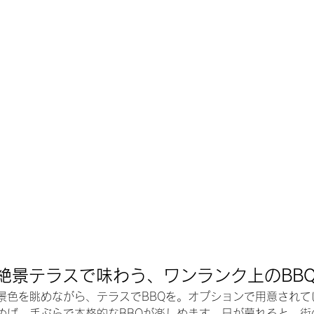
0 絶景テラスで味わう、ワンランク上のBB
景色を眺めながら、テラスでBBQを。オプションで用意されて
めば、手ぶらで本格的なBBQが楽しめます。日が暮れると、街