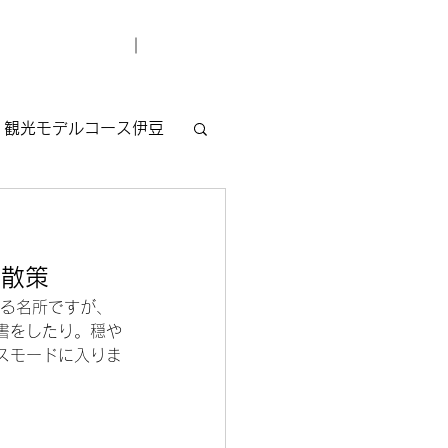
デューサー紹介
お問い合わせ
観光モデルコース伊豆
り散策
誇る名所ですが、
書をしたり。穏や
スモードに入りま