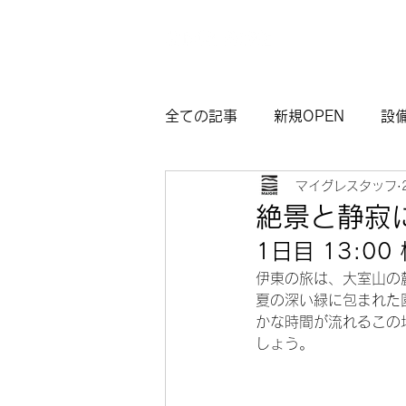
全ての記事
新規OPEN
設
マイグレスタッフ
マイグレ東京
お知らせ
絶景と静寂
1日目 13:
観光モデルコース熱海
サ
伊東の旅は、大室山の
夏の深い緑に包まれた
かな時間が流れるこの
しょう。