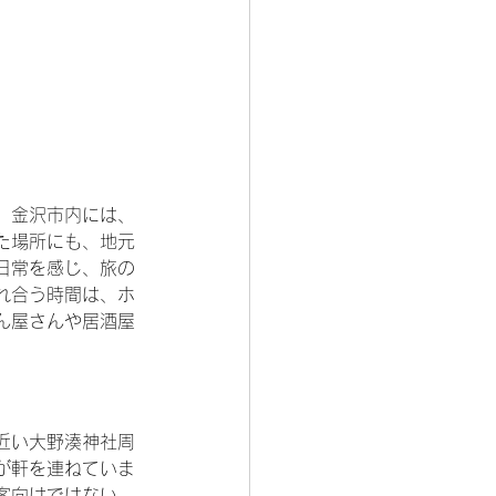
。金沢市内には、
た場所にも、地元
日常を感じ、旅の
れ合う時間は、ホ
ん屋さんや居酒屋
近い大野湊神社周
が軒を連ねていま
客向けではない、