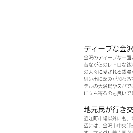
ディープな金
金沢のディープな一面
昔ながらのレトロな銭
の人々に愛される銭湯
思い出に深みが加わる
テルの大浴場やスパで
に立ち寄るのも良いで
地元民が行き
近江町市場以外にも、
辺には、金沢市中央卸
す。マイグレ兼六園か