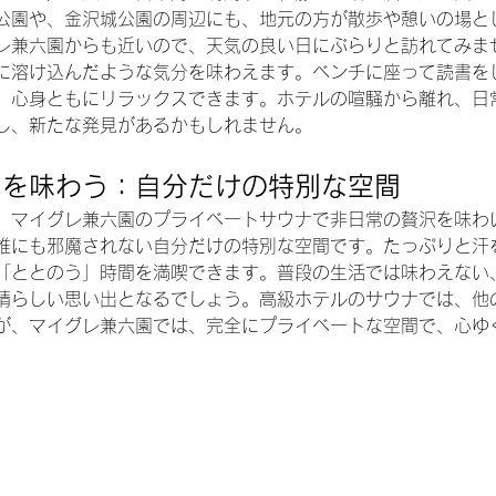
公園や、金沢城公園の周辺にも、地元の方が散歩や憩いの場と
レ兼六園からも近いので、天気の良い日にぶらりと訪れてみま
に溶け込んだような気分を味わえます。ベンチに座って読書を
、心身ともにリラックスできます。ホテルの喧騒から離れ、日
し、新たな発見があるかもしれません。
常を味わう：自分だけの特別な空間
、マイグレ兼六園のプライベートサウナで非日常の贅沢を味わ
誰にも邪魔されない自分だけの特別な空間です。たっぷりと汗
「ととのう」時間を満喫できます。普段の生活では味わえない
晴らしい思い出となるでしょう。高級ホテルのサウナでは、他
が、マイグレ兼六園では、完全にプライベートな空間で、心ゆ