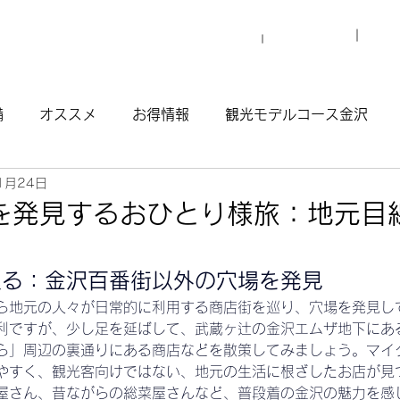
プロ
マイグレについて
施設一覧
備
オススメ
お得情報
観光モデルコース金沢
1月24日
観光モデルコース渋谷原宿
観光モデルコース南青山
を発見するおひとり様旅：地元目
ウナ
巡る：金沢百番街以外の穴場を発見
ら地元の人々が日常的に利用する商店街を巡り、穴場を発見し
利ですが、少し足を延ばして、武蔵ヶ辻の金沢エムザ地下にあ
ら」周辺の裏通りにある商店などを散策してみましょう。マイ
やすく、観光客向けではない、地元の生活に根ざしたお店が見
屋さん、昔ながらの総菜屋さんなど、普段着の金沢の魅力を感