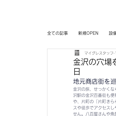
全ての記事
新規OPEN
設
マイグレスタッフ
マイグレ東京
お知らせ
金沢の穴場
日
観光モデルコース熱海
サ
地元商店街を
金沢の旅、せっかくな
沢駅の金沢百番街も便
や、片町の「片町きら
スや徒歩でアクセスし
せん。八百屋さんや魚