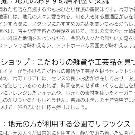
発掘：地元のおすすめ居酒屋で交流
隠れた名店を発掘するのもおひとり様旅の醍醐味です。片町や
地裏には、地元の人々に愛される、知る人ぞ知る居酒屋が点在
インする際に、スタッフにおすすめのお店を聞いてみるのも良
選べば、店主や常連客との会話を通じて、金沢の文化や地元情
しい料理と地酒を味わいながら、金沢の人々との温かい交流を
ストランでは味わえない、アットホームな雰囲気が味わえます
トショップ：こだわりの雑貨や工芸品を見
エイターが手掛けるこだわりの雑貨や工芸品を扱うセレクトシ
林坊、片町エリアには、センスの良いお店が点在しており、お
に宿泊しているのであれば、時間を気にせずゆっくりとお店を
ンにアレンジしたアイテムや、地元産の素材を使ったオーガニ
ものが見つかるかもしれません。普通のホテルの土産物店では
つけて、旅の思い出に持ち帰りましょう。
り：地元の方が利用する公園でリラックス
には地元の人々が日常的に利用する、静かで落ち着いた公園が