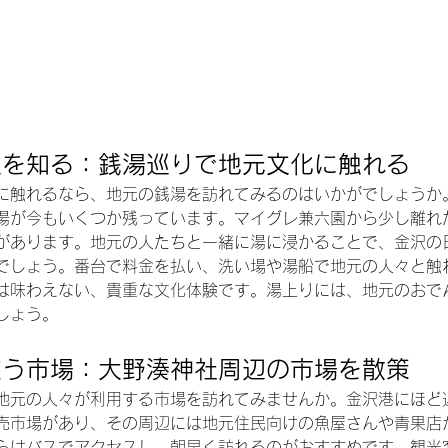
沢を知る：銭湯巡りで地元文化に触れる
に触れるなら、地元の銭湯を訪れてみるのはいかがでしょうか
湯が今もいくつか残っています。マイグレ兼六園から少し離れ
があります。地元の人たちと一緒に湯に浸かることで、金沢の
でしょう。番台で料金を払い、洗い場や湯船で地元の人々と触
は味わえない、貴重な文化体験です。湯上りには、地元のおで
しょう。
交う市場：大野湊神社周辺の市場を散策
地元の人々が利用する市場を訪れてみませんか。金沢港にほど
売市場があり、その周辺には地元住民向けの魚屋さんや青果店
らはバスでアクセスし、朝早く訪れるのがおすすめです。観光