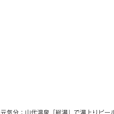
地元気分：山代温泉「総湯」で湯上りビー