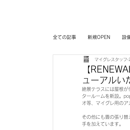
全ての記事
新規OPEN
設
マイグレスタッフ
マイグレ東京
お知らせ
【RENEW
ューアルい
観光モデルコース熱海
サ
絶景テラスには屋根が
タールームを新設。popI
オ等、マイグレ用のア
その他にも畳の張り替
手を加えています。