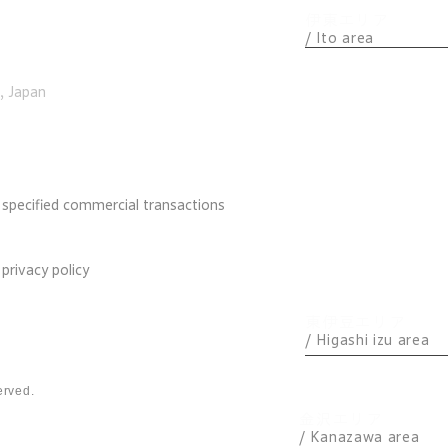
イン
伊東エリア
/ Ito area
​パノラマ
, Japan
アトリエ
ケニーズハウス
YEBISU
​特定商取引法に基づく表記
 specified commercial transactions
IKKI
ICE
プライバシーポリシー
 privacy policy
天
東伊豆エリア
/ Higashi izu area
CHILLAX
erved.
金沢エリア
/ Kanazawa area