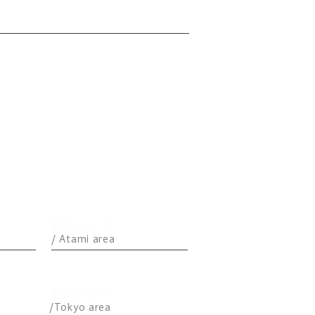
家具とマッチします。
A5
HOODSTAR
海の声
KENKEN
600（天上・石庭）
フラット
テラス
熱海エリア
/ Atami area
フィールズ
東京エリア
/Tokyo area