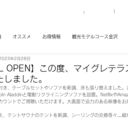
プロ
マイグレについて
施設一覧
備
オススメ
お得情報
観光モデルコース金沢
2023年2月28日
観光モデルコース渋谷原宿
観光モデルコース南青山
AL OPEN】この度、マイグレテ
たしました。
ウナ
付き、テーブルセットやソファを新調、床も張り替えました。
n Aladdinと電動リクライニングソファを設置。NetflixやAm
カウントでご視聴いただけます。大画面で迫力のある映像をお
え、テントサウナのテントを新調、シーリングの交換等々…細