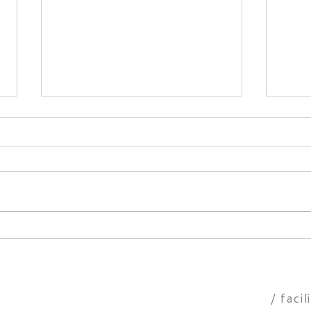
600天上は悠久な時間を感じ
60
る天望！weberの本格的BBQ
マイ
ガスグリルで贅沢BBQを！
落ち
施設一覧
/ facil