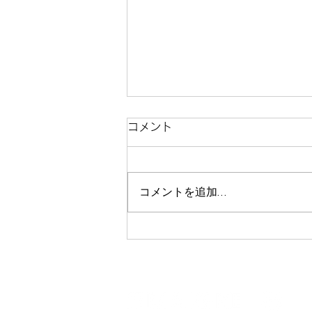
コメント
コメントを追加…
【公式】マイグレビレッジ全
施設紹介｜伊東市吉田に集結
するサウナ付き一棟貸し宿