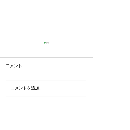
コメント
コメントを追加…
600天上は悠久な時間を
600坪の庭を誇
感じる天望！weberの本
宅。マイグレ60
格的BBQガスグリルで贅
自慢の心落ち着
沢BBQを！
の間は、デザイ