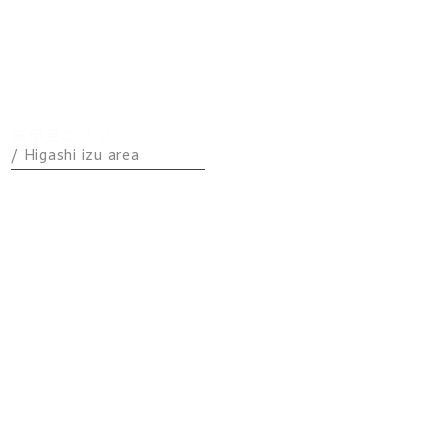
600（天上・石庭）
フラット
テラス
東伊豆エリア
/ Higashi izu area
CHILLAX
熱海エリア
/ Atami area
フィールズ
東京エリア
/Tokyo
area
Petit 渋谷原
宿