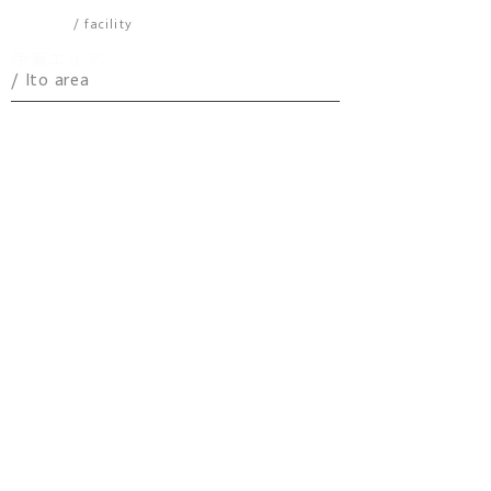
マッチします。
施設一覧
/ facility
伊東エリア
/ Ito area
​パノラマ
アトリエ
ケニーズハウス
YEBISU
IKKI
ICE
天
A5
HOODSTAR
海の声
KENKEN