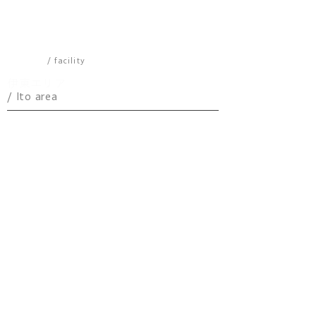
格的BBQガスグリルで贅
自慢の心落ち着
沢BBQを！
の間は、デザイ
マッチします。
施設一覧
/ facility
伊東エリア
/ Ito area
​パノラマ
アトリエ
ケニーズハウス
YEBISU
IKKI
ICE
天
A5
HOODSTAR