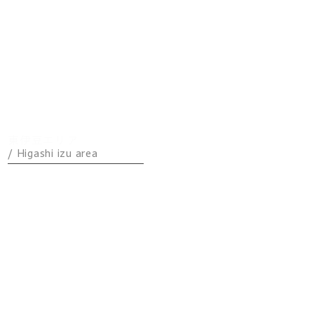
海の声
KENKEN
600（天上・石庭）
フラット
テラス
東伊豆エリア
/ Higashi izu area
CHILLAX
熱海エリア
/ Atami area
フィールズ
東京エリア
/Tokyo
area