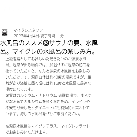
マイグレスタッフ
2023年4月4日
読了時間: 1分
水風呂のススメ③サウナの要、水風
呂。マイグレの水風呂の楽しみ方。
上級者編としてお試しいただきたいのが源泉水風
呂。温泉が出る物件では、加温せずに温泉の蛇口を
捻っていただくと、なんと源泉の水風呂をお楽しみ
いただけます。源泉自体は約40度の温泉ですが、距
離があり浴槽に届く頃には約16度と水風呂に最適な
温度になります。
泉質はカルシウム・ナトリウム-硫酸塩温泉。まろや
かな浴感でカルシウムを多く含むため、イライラや
不安を改善したりダイエットにも有効的と言われて
います。癒しの水風呂をぜひご堪能ください。
※源泉水風呂はマイグレテラス、マイグレフラット
でお楽しみいただけます。