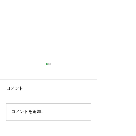
コメント
コメントを追加…
600天上は悠久な時間を
600坪の庭を誇
感じる天望！weberの本
宅。マイグレ60