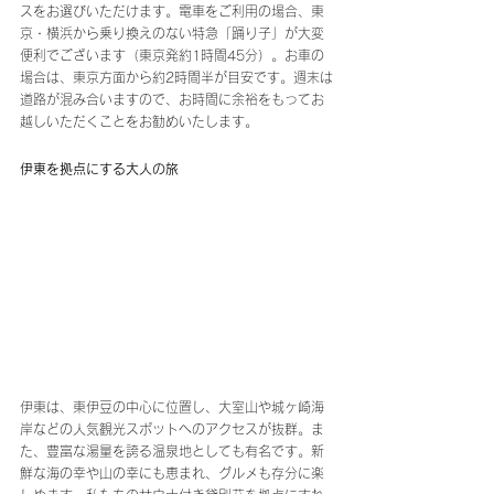
スをお選びいただけます。電車をご利用の場合、東
京・横浜から乗り換えのない特急「踊り子」が大変
便利でございます（東京発約1時間45分）。お車の
場合は、東京方面から約2時間半が目安です。週末は
道路が混み合いますので、お時間に余裕をもってお
越しいただくことをお勧めいたします。
伊東を拠点にする大人の旅
伊東は、東伊豆の中心に位置し、大室山や城ヶ崎海
岸などの人気観光スポットへのアクセスが抜群。ま
た、豊富な湯量を誇る温泉地としても有名です。新
鮮な海の幸や山の幸にも恵まれ、グルメも存分に楽