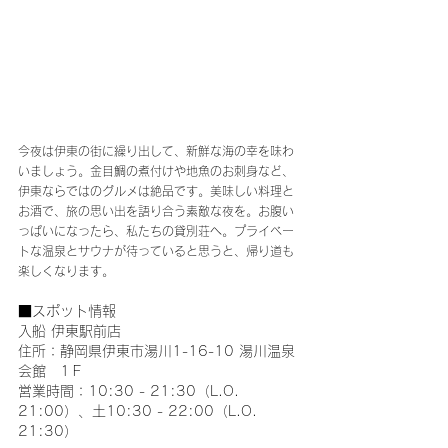
今夜は伊東の街に繰り出して、新鮮な海の幸を味わ
いましょう。金目鯛の煮付けや地魚のお刺身など、
伊東ならではのグルメは絶品です。美味しい料理と
お酒で、旅の思い出を語り合う素敵な夜を。お腹い
っぱいになったら、私たちの貸別荘へ。プライベー
トな温泉とサウナが待っていると思うと、帰り道も
楽しくなります。
■スポット情報
入船 伊東駅前店
住所：静岡県伊東市湯川1-16-10 湯川温泉
会館　1Ｆ
営業時間：10:30 - 21:30（L.O. 
21:00）、土10:30 - 22:00（L.O. 
21:30）