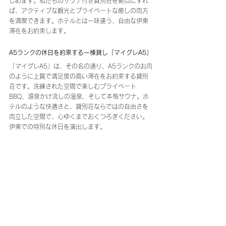
しめます。私たちのサウナ付き貸別荘を拠点にすれ
ば、アクティブな観光とプライベートな癒しの両方
を満喫できます。ホテルとは一味違う、自由な伊東
滞在をお約束します。
A5ランクの休日を約束する一棟貸し「マイグレA5」
「マイグレA5」は、その名の通り、A5ランクのお肉
のように上質で満足度の高い滞在をお約束する貸別
荘です。洗練された空間で楽しむプライベート
BBQ、源泉かけ流しの温泉、そして本格サウナ。ホ
テルのような快適さと、貸別荘ならではの自由さを
両立した空間で、心ゆくまでおくつろぎください。
伊東での特別な休日を演出します。