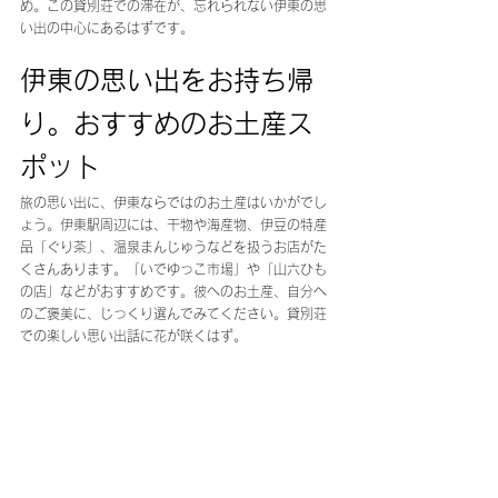
め。この貸別荘での滞在が、忘れられない伊東の思
い出の中心にあるはずです。
伊東の思い出をお持ち帰
り。おすすめのお土産ス
ポット
旅の思い出に、伊東ならではのお土産はいかがでし
ょう。伊東駅周辺には、干物や海産物、伊豆の特産
品「ぐり茶」、温泉まんじゅうなどを扱うお店がた
くさんあります。「いでゆっこ市場」や「山六ひも
の店」などがおすすめです。彼へのお土産、自分へ
のご褒美に、じっくり選んでみてください。貸別荘
での楽しい思い出話に花が咲くはず。