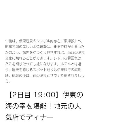
午後は、伊東温泉のシンボル的存在「東海館」へ。
昭和初期の美しい木造建築は、まるで時が止まった
かのよう。館内をゆっくり見学すれば、当時の温泉
文化に触れることができます。レトロな雰囲気は、
どこを切り取っても絵になります。ホテルとは違
う、歴史を感じるスポット巡りも伊東旅行の醍醐
味。観光の後は、宿の温泉とサウナで癒されましょ
う。
【2日目 19:00】伊東の
海の幸を堪能！地元の人
気店でディナー