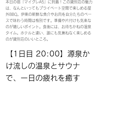
本日の宿「マイグレA5」に到着！この貸別荘の魅力
は、なんといってもプライベート空間で楽しめる屋
外BBQ。伊東の新鮮な魚介やお肉を自分たちのペー
スで味わう時間は格別です。準備や片付けも気楽な
のが嬉しいポイント。食後には、お待ちかねの温泉
タイム。ホテルと違い、誰にも気兼ねなく楽しめる
のが貸別荘のいいところ。
【1日目 20:00】源泉か
け流しの温泉とサウナ
で、一日の疲れを癒す