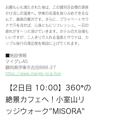
お腹も心も満たされた後は、この貸別荘自慢の源泉
かけ流しの温泉へ。伊東の名湯を独り占めできるな
んて、最高の贅沢です。さらに、プライベートサウ
ナで汗を流せば、心身ともにリフレッシュ。一日の
疲れがすーっと溶けていきます。ホテルの大浴場も
いいですが、二人きりで入れる温泉とサウナは、カ
ップル旅行の満足度を格段に上げてくれます。
■施設情報
マイグレA5
静岡県伊東市吉田888-27
https://www.maigre.jp/a-five
【2日目 10:00】360°の
絶景カフェへ！小室山リ
ッジウォーク"MISORA"