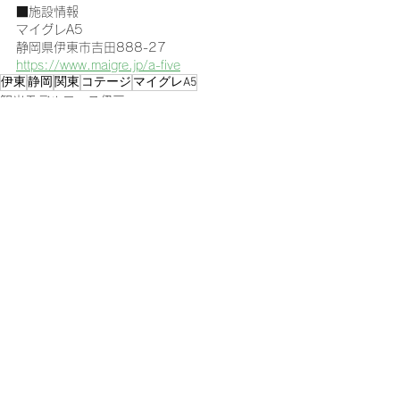
■施設情報
マイグレA5
静岡県伊東市吉田888-27
https://www.maigre.jp/a-five
伊東
静岡
関東
コテージ
マイグレA5
観光モデルコース伊豆
すべて表示
最新記事