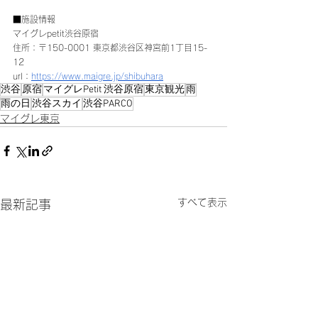
■施設情報 
マイグレpetit渋谷原宿 
住所：〒150-0001 東京都渋谷区神宮前1丁目15-
12 
url：
https://www.maigre.jp/shibuhara
渋谷
原宿
マイグレPetit 渋谷原宿
東京観光
雨
雨の日
渋谷スカイ
渋谷PARCO
マイグレ東京
すべて表示
最新記事