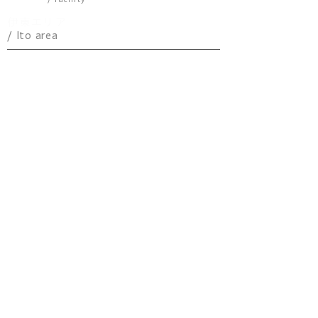
伊東エリア
/ Ito area
​パノラマ
アトリエ
ケニーズハウス
YEBISU
IKKI
ICE
天
A5
HOODSTAR
海の声
KENKEN