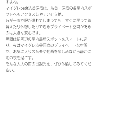
すよね。
マイグレpetit渋谷原宿は、渋谷・原宿の各屋内スポ
ットへもアクセスしやすい好立地。
万が一雨で服が濡れてしまっても、すぐに戻って着
替えたり休憩したりできるプライベート空間がある
のは大きな安心です。
昼間は駅周辺の屋内最新スポットをスマートに巡
り、夜はマイグレ渋谷原宿のプライベートな空間
で、お気に入りの音楽や動画を楽しみながら静かに
雨の夜を過ごす。
そんな大人の雨の日観光を、ぜひ体験してみてくだ
さい。