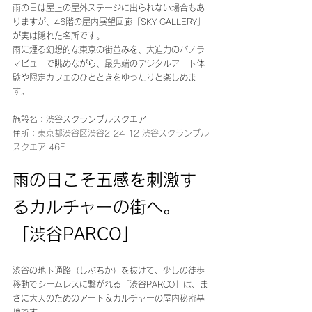
雨の日は屋上の屋外ステージに出られない場合もあ
りますが、46階の屋内展望回廊「SKY GALLERY」
が実は隠れた名所です。
雨に煙る幻想的な東京の街並みを、大迫力のパノラ
マビューで眺めながら、最先端のデジタルアート体
験や限定カフェのひとときをゆったりと楽しめま
す。
施設名：渋谷スクランブルスクエア
住所：
東京都渋谷区渋谷2-24-12 渋谷スクランブル
スクエア 46F
雨の日こそ五感を刺激す
るカルチャーの街へ。
「渋谷PARCO」 
渋谷の地下通路（しぶちか）を抜けて、少しの徒歩
移動でシームレスに繋がれる「渋谷PARCO」は、ま
さに大人のためのアート＆カルチャーの屋内秘密基
地です。