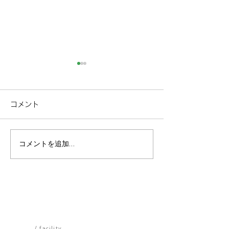
コメント
コメントを追加…
春風に誘われて代々木公
「え、こんな場
園へ。渋谷原宿の真ん中
看板のない扉の
で解放感に浸るピクニッ
る、自分を甘や
クの贅沢な楽しみ方
の3軒 渋谷原
施設一覧
/ facility