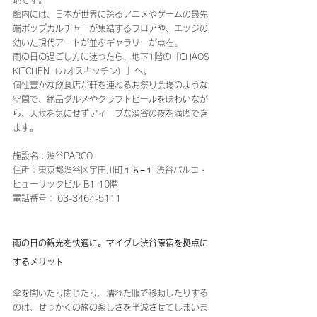
館内には、日本が世界に誇るアニメやゲームの最先
端ポップカルチャーが集結するフロアや、エッジの
効いた現代アートが並ぶギャラリーが点在。
雨の日の過ごし方に迷ったら、地下1階の「CHAOS 
KITCHEN（カオスキッチン）」へ。
個性豊かな飲食店が軒を連ねるお祭り会場のような
空間で、絶品グルメやクラフトビールを味わいなが
ら、天候を気にせずディープな渋谷の夜を満喫でき
ます。
施設名：渋谷PARCO
住所：東京都渋谷区宇田川町１５−１ 渋谷パルコ・
ヒューリックビル B1-10階
電話番号：
03-3464-5111
雨の日の観光を快適に。
マイグレ渋谷原宿を拠点に
するメリット 
傘を開いたり閉じたり、濡れた服で移動したりする
のは、せっかくの旅の楽しさを半減させてしまいま