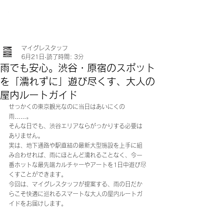
マイグレスタッフ
6月21日
読了時間: 3分
雨でも安心。渋谷・原宿のスポット
を「濡れずに」遊び尽くす、大人の
屋内ルートガイド
せっかくの東京観光なのに当日はあいにくの
雨……。
そんな日でも、渋谷エリアならがっかりする必要は
ありません。
実は、地下通路や駅直結の最新大型施設を上手に組
み合わせれば、雨にほとんど濡れることなく、今一
番ホットな最先端カルチャーやアートを1日中遊び尽
くすことができます。
今回は、マイグレスタッフが提案する、雨の日だか
らこそ快適に巡れるスマートな大人の屋内ルートガ
イドをお届けします。