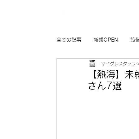
全ての記事
新規OPEN
設
マイグレスタッフ
マイグレ東京
お知らせ
【熱海】未
さん7選
観光モデルコース熱海
サ