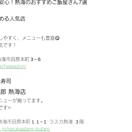
も安心！熱海のおすすめご飯屋さん7選
める人気店
店
しやすく、メニューも豊富😋
気です！
県熱海市田原本町３−６
jp/heiwadori/
転寿司
郎 熱海店
ニューが揃ってます。
です✨
岡県熱海市田原本町１１−１ ラスカ熱海 ３階
.jp/rasukaatami-izutaro