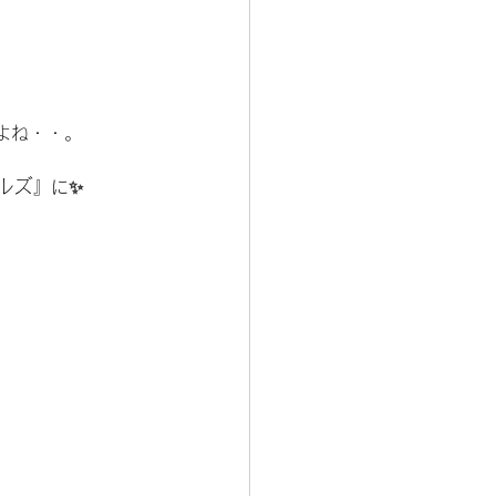
よね・・。
ルズ
』に✨