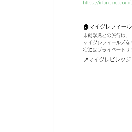
https://irifuneinc.com/
🏠マイグレフィー
未就学児との旅行は、
マイグレフィールズな
宿泊はプライベートサ
📍​マイグレビレッジ