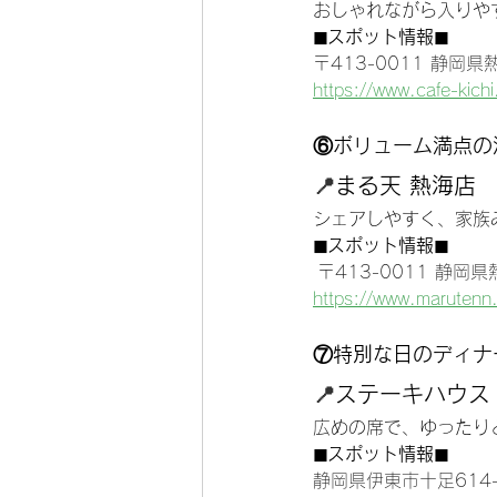
おしゃれながら入りや
◼︎スポット情報◼︎
〒413-0011 静岡
https://www.cafe-kich
⑥ボリューム満点の
📍
まる天 熱海店
シェアしやすく、家族
◼︎スポット情報◼︎
〒413-0011 静岡
https://www.marutenn.
⑦特別な日のディナ
📍
ステーキハウス
広めの席で、ゆったり
◼︎スポット情報◼︎
静岡県伊東市十足614-