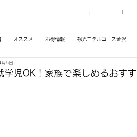
プロ
マイグレについて
施設一覧
備
オススメ
お得情報
観光モデルコース金沢
4月5日
観光モデルコース渋谷原宿
観光モデルコース南青山
就学児OK！家族で楽しめるおす
ウナ