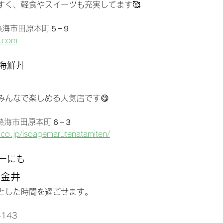
すく、軽食やスイーツも充実してます🥰
県熱海市田原本町５−９
i.com
海鮮丼
みんなで楽しめる人気店です😋
県熱海市田原本町６−３
co.jp/isoagemarutenatamiten/
ーにも
 金井
とした時間を過ごせます。
143