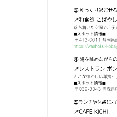
③ ゆったり過ごせ
📍
和食処 こばや
落ち着いた空間で、子
◼︎スポット情報◼︎
〒413-0011 静岡
https://washoku-kobay
④ 海を眺めながら
📍
レストラン ボ
どこか懐かしい洋食と
◼︎スポット情報◼︎
〒039-3343 青
⑤ランチや休憩にお
📍
CAFE KICHI