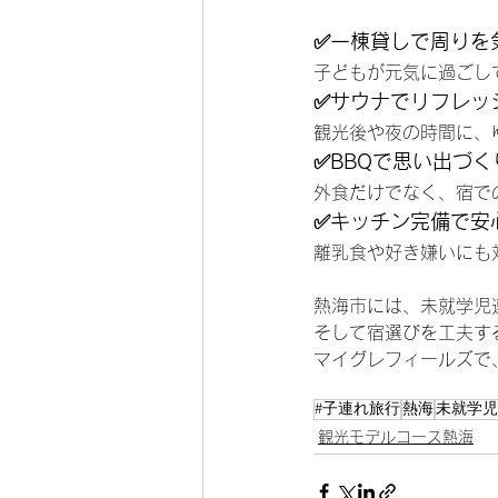
✅一棟貸しで周りを
子どもが元気に過ごし
✅
サウナでリフレッ
観光後や夜の時間に、
✅
BBQで思い出づく
外食だけでなく、宿で
✅
キッチン完備で安
離乳食や好き嫌いにも
熱海市には、未就学児
そして宿選びを工夫す
マイグレフィールズで
#子連れ旅行
熱海
未就学児
観光モデルコース熱海