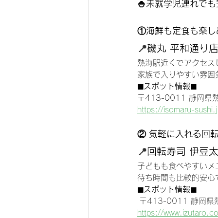
🍚未就学児連れで
①
海鮮も定食も楽し
📍
磯丸 平和通り
熱海駅近くでアクセス
家族で入りやすい雰囲
◼︎スポット情報◼︎
〒413-0011 静岡
https://isomaru-sushi.
② 気軽に入れる回
📍
回転寿司 伊豆太
子どもも食べやすいメ
待ち時間も比較的安心
◼︎スポット情報◼︎
〒413-0011 静
https://www.izutaro.co