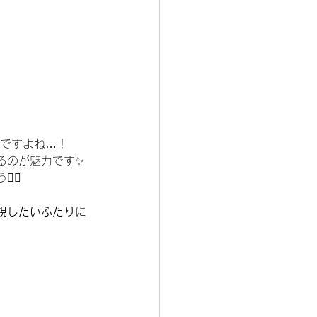
切ですよね…！
るのが魅力です✨
‍♀️
視したいふたり
に