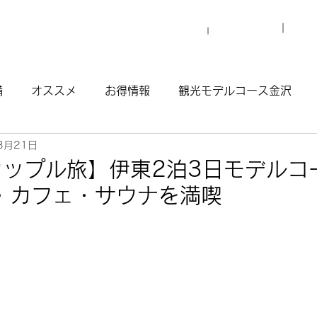
プロ
マイグレについて
施設一覧
備
オススメ
お得情報
観光モデルコース金沢
3月21日
観光モデルコース渋谷原宿
観光モデルコース南青山
カップル旅】伊東2泊3日モデルコ
・カフェ・サウナを満喫
ウナ