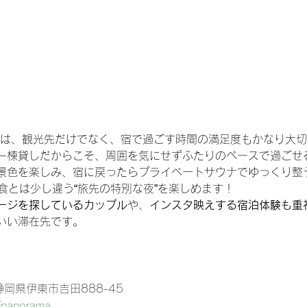
では、観光先だけでなく、宿で過ごす時間の満足度もかなり大
一棟貸しだからこそ、周囲を気にせずふたりのペースで過ごせ
色を楽しみ、宿に戻ったらプライベートサウナでゆっくり整う🧖
食とは少し違う“旅先の特別な夜”を楽しめます！
ージを探しているカップル
や、
インスタ映えする宿泊体験も重
いい滞在先です。
1静岡県伊東市吉田888-45
p/panorama