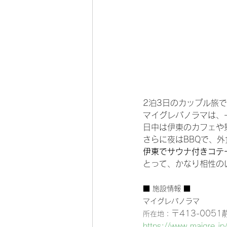
2泊3日のカップル旅
マイグレパノラマは、
日中は伊東のカフェや景
さらに夜はBBQで、外
伊東でサウナ付きコテ
とって、かなり相性の
■ 施設情報 ■
マイグレパノラマ
〒413-005
所在地：
https://www.maigre.j