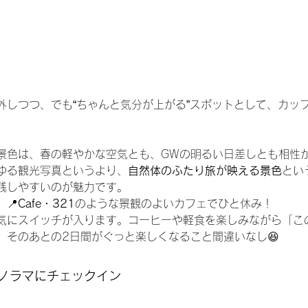
外しつつ、でも“ちゃんと気分が上がる”スポットとして、カッ
景色は、春の軽やかな空気とも、GWの明るい日差しとも相性
ゆる観光写真というより、
自然体のふたり旅が映える景色
とい
残しやすいのが魅力です。
📍
Cafe・321
のような景観のよいカフェでひと休み！
気にスイッチが入ります。コーヒーや軽食を楽しみながら「こ
、そのあとの2日間がぐっと楽しくなること間違いなし😆
パノラマにチェックイン