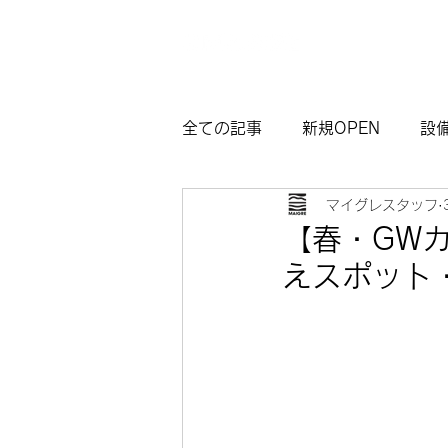
全ての記事
新規OPEN
設
マイグレスタッフ
マイグレ東京
お知らせ
【春・GW
えスポット
観光モデルコース熱海
サ