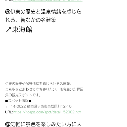
⑤伊東の歴史と温泉情緒を感じら
れる、街なかの名建築
📍
東海館
伊東の歴史や温泉情緒を感じられる名建築。
まち歩きとあわせて立ち寄りたい、落ち着いた雰囲
気の観光スポットです。
◼︎スポット情報◼︎
〒414-0022 静岡県伊東市東松原町12-10
URL:
https://itospa.com/spot/detail_52002.html
⑥気軽に景色を楽しみたい方に人