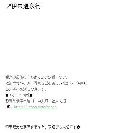
📍
伊東温泉街
観光の最後に立ち寄りたい定番エリア。
散策や食べ歩き、温泉などを楽しみながら、伊東ら
しい滞在を満喫できます。
◼︎スポット情報◼︎
静岡県伊東市湯川・中央町・猪戸周辺
URL:
https://itospa.com/onsen
伊東観光を満喫するなら、宿選びも大切です🏠