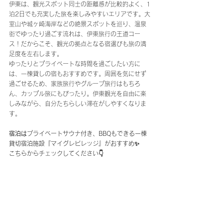
伊東は、観光スポット同士の距離感が比較的よく、1
泊2日でも充実した旅を楽しみやすいエリアです。大
室山や城ヶ崎海岸などの絶景スポットを巡り、温泉
街でゆったり過ごす流れは、伊東旅行の王道コー
ス！だからこそ、観光の拠点となる宿選びも旅の満
足度を左右します。
ゆったりとプライベートな時間を過ごしたい方に
は、一棟貸しの宿もおすすめです。周囲を気にせず
過ごせるため、家族旅行やグループ旅行はもちろ
ん、カップル旅にもぴったり。伊東観光を自由に楽
しみながら、自分たちらしい滞在がしやすくなりま
す。
宿泊は
​プライベートサウナ付き、BBQもできる一棟
貸切宿泊施設『マイグレビレッジ』がおすすめ✨
こちらからチェックしてください👇