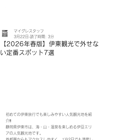
マイグレスタッフ
3月22日
読了時間: 3分
【2026年春版】伊東観光で外せな
い定番スポット7選
初めての伊東旅行でも楽しみやすい人気観光地を紹
介‼️
静岡県伊東市は、海・山・温泉を楽しめる伊豆エリ
アの人気観光地です。
首都圏からもアクセスしやすく、1泊2日でも満喫し