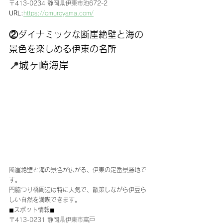
〒413-0234 静岡県伊東市池672-2
URL:
https://omuroyama.com/
②ダイナミックな断崖絶壁と海の
景色を楽しめる伊東の名所
📍
城ヶ崎海岸
断崖絶壁と海の景色が広がる、伊東の定番景勝地で
す。
門脇つり橋周辺は特に人気で、散策しながら伊豆ら
しい自然を満喫できます。
◼︎スポット情報◼︎
〒413-0231 静岡県伊東市富戸