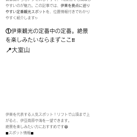
やすいのが魅力。この記事では、
伊東を拠点に巡り
やすい定番観光スポット
を、位置情報付きでわかり
やすく紹介します✨
①伊東観光の定番中の定番。絶景
を楽しみたいならまずここ‼️
📍
大室山
伊東を代表する人気スポット！リフトで山頂まで上
がると、伊豆高原や海を一望できます。
絶景を楽しみたい方におすすめです😆
◼︎スポット情報◼︎