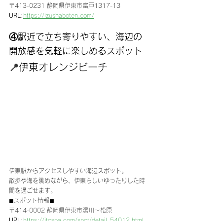
〒413-0231 静岡県伊東市富戸1317-13
URL:
https://izushaboten.com/
④駅近で立ち寄りやすい、海辺の
開放感を気軽に楽しめるスポット
📍
伊東オレンジビーチ
伊東駅からアクセスしやすい海辺スポット。
散歩や海を眺めながら、伊東らしいゆったりした時
間を過ごせます。
◼︎スポット情報◼︎
〒414-0002 静岡県伊東市湯川〜松原
URL:
https://itospa.com/spot/detail_54012.html