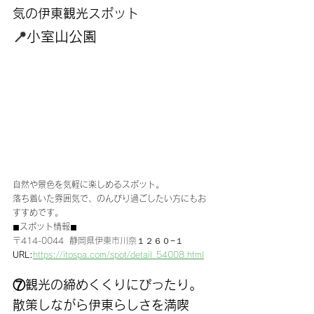
気の伊東観光スポット
📍
小室山公園
自然や景色を気軽に楽しめるスポット。
落ち着いた雰囲気で、のんびり過ごしたい方にもお
すすめです。
◼︎スポット情報◼︎
〒414-0044  静岡県伊東市川奈１２６０−１
URL:
https://itospa.com/spot/detail_54008.html
⑦観光の締めくくりにぴったり。
散策しながら伊東らしさを満喫