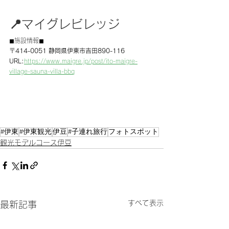
📍​マイグレビレッジ
◼︎施設情報◼︎
〒414-0051 静岡県伊東市吉田890-116
URL:
https://www.maigre.jp/post/ito-maigre-
village-sauna-villa-bbq
#伊東
#伊東観光
伊豆
#子連れ旅行
フォトスポット
観光モデルコース伊豆
すべて表示
最新記事