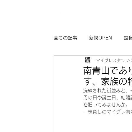
全ての記事
新規OPEN
設
マイグレスタッフ
マイグレ東京
お知らせ
南青山であ
す、家族の
観光モデルコース熱海
サ
洗練された街並みと、
母の日や誕生日、結婚
を贈ってみませんか。
一棟貸しのマイグレ南