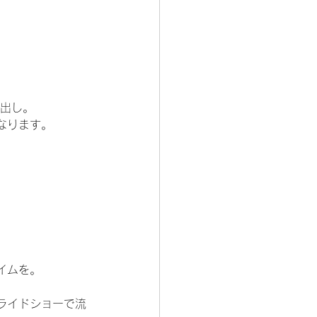
い出し。
なります。
イムを。
ライドショーで流