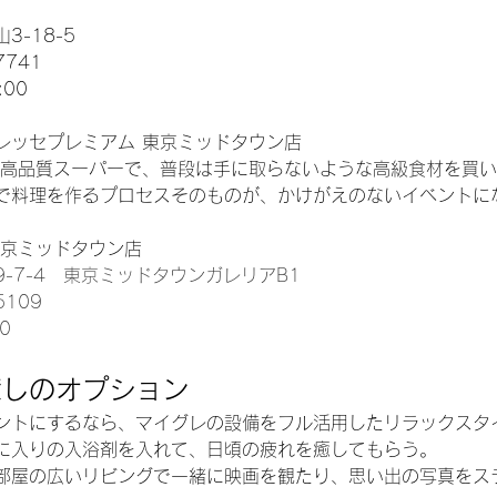
-18-5
7741
:00
レッセプレミアム 東京ミッドタウン店 
る高品質スーパーで、普段は手に取らないような高級食材を買
で料理を作るプロセスそのものが、かけがえのないイベントに
東京ミッドタウン店
-7-4　東京ミッドタウンガレリアB1
5109
00
癒しのオプション
ントにするなら、マイグレの設備をフル活用したリラックスタ
に入りの入浴剤を入れて、日頃の疲れを癒してもらう。
部屋の広いリビングで一緒に映画を観たり、思い出の写真をス