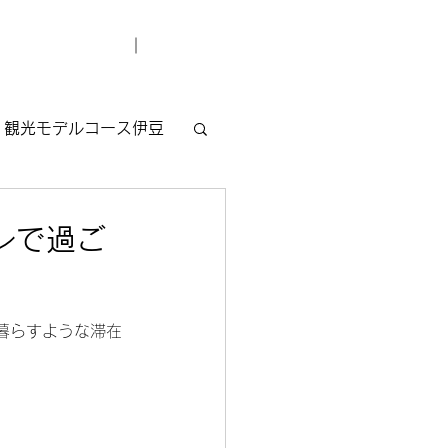
デューサー紹介
お問い合わせ
観光モデルコース伊豆
レで過ご
暮らすような滞在
。