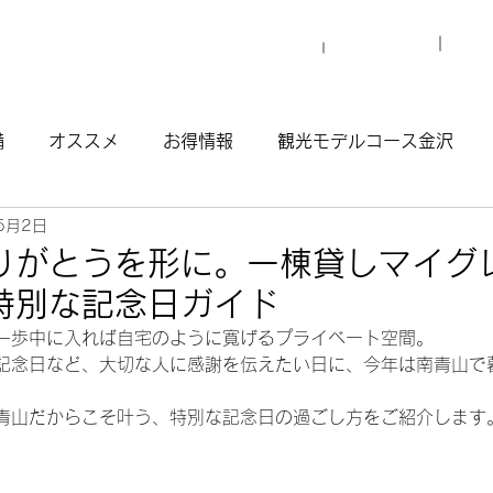
プロ
マイグレについて
施設一覧
備
オススメ
お得情報
観光モデルコース金沢
5月2日
観光モデルコース渋谷原宿
観光モデルコース南青山
りがとうを形に。一棟貸しマイグ
特別な記念日ガイド
ウナ
一歩中に入れば自宅のように寛げるプライベート空間。
記念日など、大切な人に感謝を伝えたい日に、今年は南青山で
青山だからこそ叶う、特別な記念日の過ごし方をご紹介します