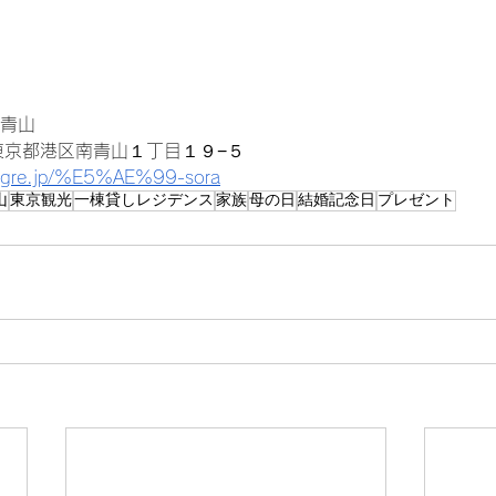
南青山
 東京都港区南青山１丁目１９−５ 
aigre.jp/%E5%AE%99-sora
山
東京観光
一棟貸しレジデンス
家族
母の日
結婚記念日
プレゼント