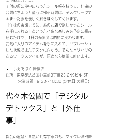
る体験型カフェ。
子供の頃に夢中になったシール帳を持って、仕事の
合間にちょっと童心に帰る時間は、デスクワークで
固まった脳を優しく解きほぐしてくれます。
「午後の会議までに、あのお店で欲しかったシール
を手に入れる」といった小さな楽しみを予定に組み
込むだけで、1日の充実度は劇的に変わります。 
お気に入りのアイテムを手に入れて、リフレッシュ
した状態でまたデスクに向かう。そんなメリハリの
あるワークスタイルが、原宿なら簡単に叶います。
しぇあぷく 原宿店 
住所：東京都渋谷区神宮前3丁目23 2NSビル 5F
　　　 営業時間：9:30～18:30 (定休日 火曜日)
代々木公園で「デジタル
デトックス」と「外仕
事」
都会の喧騒と自然が共存するのも、マイグレ渋谷原