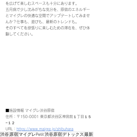
を広げて楽しむスペースも十分にあります。 
五月病で少し沈みがちな気分を、原宿のエネルギー
とマイグレの快適な空間でアップデートしてみませ
んか？仕事も、遊びも、最新のトレンドも。
そのすべてを欲張りに楽しむための滞在を、ぜひ体
験してください。
■施設情報 マイグレ渋谷原宿
住所：〒150-0001 東京都渋谷区神宮前１丁目１５
−１２ 
URL：
https://www.maigre.jp/shibuhara
渋谷
原宿
マイグレPetit 渋谷原宿
デトックス
最新