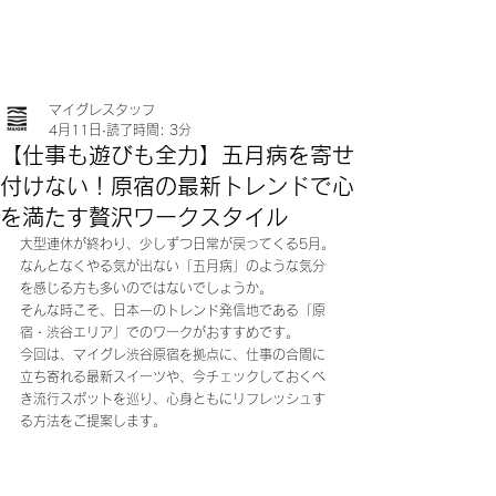
マイグレスタッフ
4月11日
読了時間: 3分
【仕事も遊びも全力】五月病を寄せ
付けない！原宿の最新トレンドで心
を満たす贅沢ワークスタイル
大型連休が終わり、少しずつ日常が戻ってくる5月。
なんとなくやる気が出ない「五月病」のような気分
を感じる方も多いのではないでしょうか。
そんな時こそ、日本一のトレンド発信地である「原
宿・渋谷エリア」でのワークがおすすめです。 
今回は、マイグレ渋谷原宿を拠点に、仕事の合間に
立ち寄れる最新スイーツや、今チェックしておくべ
き流行スポットを巡り、心身ともにリフレッシュす
る方法をご提案します。