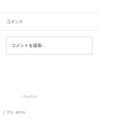
コメント
コメントを追加…
【タイパ最高】原宿・渋
「え、こんな場
谷の限定スポットを回る
看板のない扉の
なら「マイグレ」一択。
る、自分を甘や
プラダ＆イカゲーム体験
の3軒 渋谷原
を最前列で
施設一覧
/ facility
伊東エリア
/ Ito area
​パノラマ
アトリエ