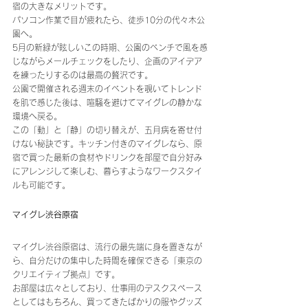
宿の大きなメリットです。 
パソコン作業で目が疲れたら、徒歩10分の代々木公
園へ。
5月の新緑が眩しいこの時期、公園のベンチで風を感
じながらメールチェックをしたり、企画のアイデア
を練ったりするのは最高の贅沢です。
公園で開催される週末のイベントを覗いてトレンド
を肌で感じた後は、喧騒を避けてマイグレの静かな
環境へ戻る。 
この「動」と「静」の切り替えが、五月病を寄せ付
けない秘訣です。キッチン付きのマイグレなら、原
宿で買った最新の食材やドリンクを部屋で自分好み
にアレンジして楽しむ、暮らすようなワークスタイ
ルも可能です。
マイグレ渋谷原宿
マイグレ渋谷原宿は、流行の最先端に身を置きなが
ら、自分だけの集中した時間を確保できる「東京の
クリエイティブ拠点」です。 
お部屋は広々としており、仕事用のデスクスペース
としてはもちろん、買ってきたばかりの服やグッズ