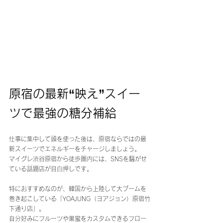
原宿の最新“映え”スイー
ツで最強の糖分補給
仕事に集中して頭を使った後は、原宿ならではの最
新スイーツでエネルギーをチャージしましょう。
マイグレ渋谷原宿から徒歩圏内には、SNSを騒がせ
ている話題店が目白押しです。
特におすすめなのが、韓国から上陸して大ブームを
巻き起こしている「YOAJUNG（ヨアジョン）原宿竹
下通り店」。
自分好みにフルーツや巣蜜をカスタムできるフロー