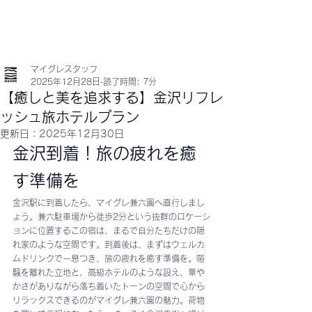
マイグレスタッフ
2025年12月28日
読了時間: 7分
【癒しと美を追求する】金沢リフレ
ッシュ旅ホテルプラン
更新日：
2025年12月30日
金沢到着！旅の疲れを癒
す準備を
金沢駅に到着したら、マイグレ兼六園へ直行しまし
ょう。兼六駐車場から徒歩2分という抜群のロケーシ
ョンに位置するこの宿は、まるで自分たちだけの隠
れ家のような空間です。到着後は、まずはウェルカ
ムドリンクで一息つき、旅の疲れを癒す準備を。喧
騒を離れた立地と、高級ホテルのような設え、華や
かさがありながら落ち着いたトーンの空間で心から
リラックスできるのがマイグレ兼六園の魅力。荷物