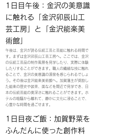
1日目午後：金沢の美意識
に触れる「金沢卯辰山工
芸工房」と「金沢能楽美
術館」
午後は、金沢が誇る伝統工芸と芸能に触れる時間で
す。まずは金沢卯辰山工芸工房へ。ここでは、金沢
の伝統工芸品の制作風景を見学したり、実際に体験
したりすることができます。職人の繊細な技に触れ
ることで、金沢の美意識の源泉を感じられるでしょ
う。その後は金沢能楽美術館へ。加賀藩主が奨励し
た能楽の歴史や装束、面などを間近で見学でき、日
本の伝統芸能の奥深さに触れることができます。ホ
テルの喧騒から離れて、静かに文化に浸ることで、
心豊かな時間を過ごせます。
1日目夜ご飯：加賀野菜を
ふんだんに使った創作料