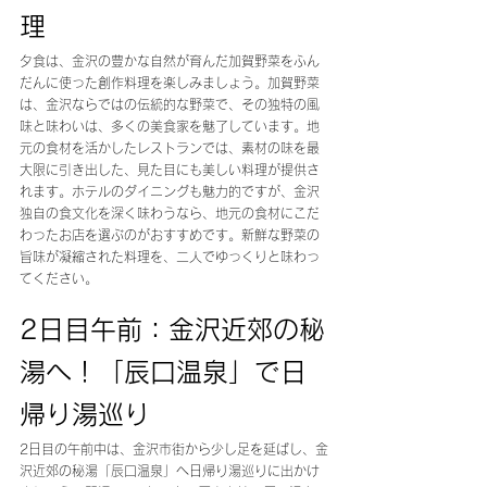
理
夕食は、金沢の豊かな自然が育んだ加賀野菜をふん
だんに使った創作料理を楽しみましょう。加賀野菜
は、金沢ならではの伝統的な野菜で、その独特の風
味と味わいは、多くの美食家を魅了しています。地
元の食材を活かしたレストランでは、素材の味を最
大限に引き出した、見た目にも美しい料理が提供さ
れます。ホテルのダイニングも魅力的ですが、金沢
独自の食文化を深く味わうなら、地元の食材にこだ
わったお店を選ぶのがおすすめです。新鮮な野菜の
旨味が凝縮された料理を、二人でゆっくりと味わっ
てください。
2日目午前：金沢近郊の秘
湯へ！「辰口温泉」で日
帰り湯巡り
2日目の午前中は、金沢市街から少し足を延ばし、金
沢近郊の秘湯「辰口温泉」へ日帰り湯巡りに出かけ