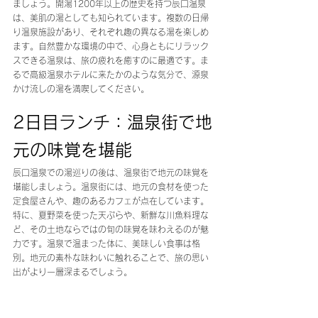
ましょう。開湯1200年以上の歴史を持つ辰口温泉
は、美肌の湯としても知られています。複数の日帰
り温泉施設があり、それぞれ趣の異なる湯を楽しめ
ます。自然豊かな環境の中で、心身ともにリラック
スできる温泉は、旅の疲れを癒すのに最適です。ま
るで高級温泉ホテルに来たかのような気分で、源泉
かけ流しの湯を満喫してください。
2日目ランチ：温泉街で地
元の味覚を堪能
辰口温泉での湯巡りの後は、温泉街で地元の味覚を
堪能しましょう。温泉街には、地元の食材を使った
定食屋さんや、趣のあるカフェが点在しています。
特に、夏野菜を使った天ぷらや、新鮮な川魚料理な
ど、その土地ならではの旬の味覚を味わえるのが魅
力です。温泉で温まった体に、美味しい食事は格
別。地元の素朴な味わいに触れることで、旅の思い
出がより一層深まるでしょう。