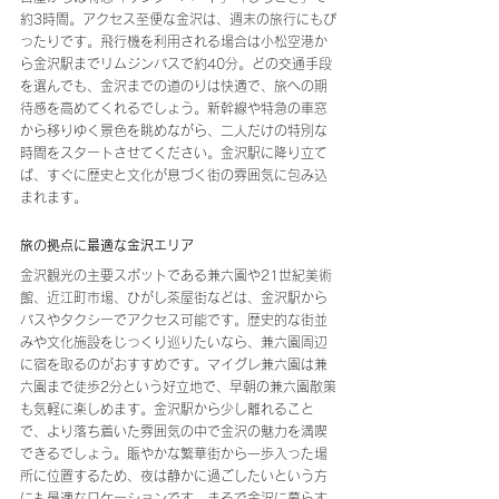
約3時間。アクセス至便な金沢は、週末の旅行にもぴ
ったりです。飛行機を利用される場合は小松空港か
ら金沢駅までリムジンバスで約40分。どの交通手段
を選んでも、金沢までの道のりは快適で、旅への期
待感を高めてくれるでしょう。新幹線や特急の車窓
から移りゆく景色を眺めながら、二人だけの特別な
時間をスタートさせてください。金沢駅に降り立て
ば、すぐに歴史と文化が息づく街の雰囲気に包み込
まれます。
旅の拠点に最適な金沢エリア
金沢観光の主要スポットである兼六園や21世紀美術
館、近江町市場、ひがし茶屋街などは、金沢駅から
バスやタクシーでアクセス可能です。歴史的な街並
みや文化施設をじっくり巡りたいなら、兼六園周辺
に宿を取るのがおすすめです。マイグレ兼六園は兼
六園まで徒歩2分という好立地で、早朝の兼六園散策
も気軽に楽しめます。金沢駅から少し離れること
で、より落ち着いた雰囲気の中で金沢の魅力を満喫
できるでしょう。賑やかな繁華街から一歩入った場
所に位置するため、夜は静かに過ごしたいという方
にも最適なロケーションです。まるで金沢に暮らす