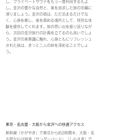
し、プライベートサウナをもう一度利用するもよ
し。金沢の豊かな自然と、美を追求した旅の余韻に
浸りましょう。金沢の宿は、ただ泊まるだけでな
く、心身を癒し、美を高める場所として、特別な体
験を提供してくれます。旅の思い出を振り返りなが
ら、次回の金沢旅行の計画を立てるのも良いでしょ
う。金沢の美意識に触れ、心身ともにリフレッシュ
された旅は、きっと二人の絆を深めることでしょ
う。
東京・名古屋・大阪から金沢への快適アクセス
新幹線「かがやき」で東京から約2時間半、大阪・名
古屋からは特急「サンダーバード」「しらさぎ」で