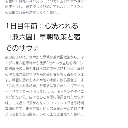
を置いて身軽になったら、さっそく金沢の街へ繰り
出すもよし、宿でゆっくり過ごすもよし、二人だけ
の自由な時間を満喫してください。
1日目午前：心洗われる
「兼六園」早朝散策と宿
でのサウナ
旅の始まりは、爽やかな早朝の兼六園散策から。マ
イグレ兼六駐車場から徒歩2分という立地を活かし、
開園直後の人影もまばらな時間帯に訪れれば、静寂
の中で兼六園の持つ本来の美しさを独り占めできま
す。朝露に濡れる木々や池の水面に映る景色は、ま
さに心洗われる絶景。散策後は宿に戻り、プライベ
ートサウナで一汗流しましょう。キッチンやダイニ
ングがない分、広々とした空間に設置されたサウナ
は、二人きりで気兼ねなくリフレッシュできる特別
な場所です。まるで貸し切りの温泉ホテルで過ごす
ような贅沢な時間を、心ゆくまでご堪能ください。