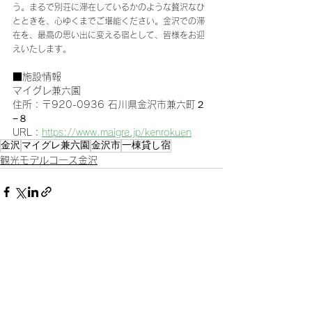
う。まるで別荘に滞在しているかのような贅沢なひ
とときを、心ゆくまでご堪能ください。金沢での滞
在を、最高の思い出に変える宿として、皆様をお迎
えいたします。
■施設情報
マイグレ兼六園
住所：〒920-0936 石川県金沢市兼六町２
−８
URL：
https://www.maigre.jp/kenrokuen
金沢
マイグレ兼六園
金沢市
一棟貸し宿
観光モデルコース金沢
すべて表示
最新記事