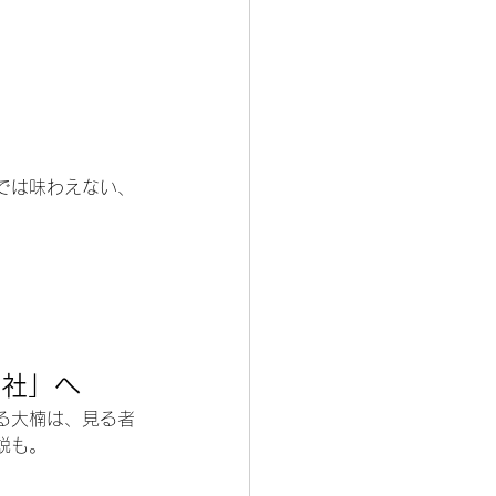
では味わえない、
神社」へ
る大楠は、見る者
説も。