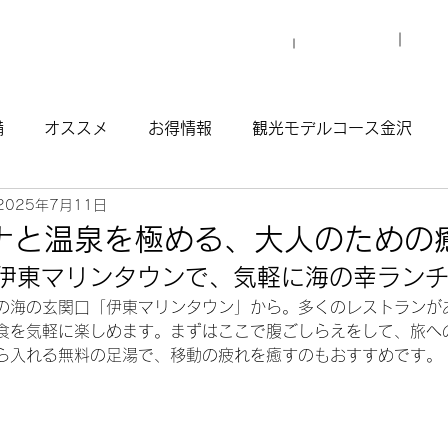
プロ
マイグレについて
施設一覧
備
オススメ
お得情報
観光モデルコース金沢
2025年7月11日
観光モデルコース渋谷原宿
観光モデルコース南青山
ナと温泉を極める、大人のための
00 伊東マリンタウンで、気軽に海の幸ラン
ウナ
の海の玄関口「伊東マリンタウン」から。多くのレストランが
食を気軽に楽しめます。まずはここで腹ごしらえをして、旅へ
ら入れる無料の足湯で、移動の疲れを癒すのもおすすめです。