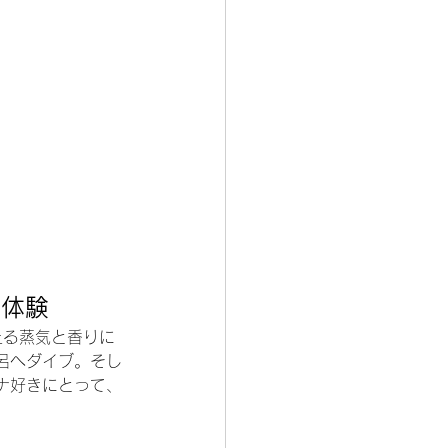
ナ体験
上る蒸気と香りに
呂へダイブ。そし
ナ好きにとって、