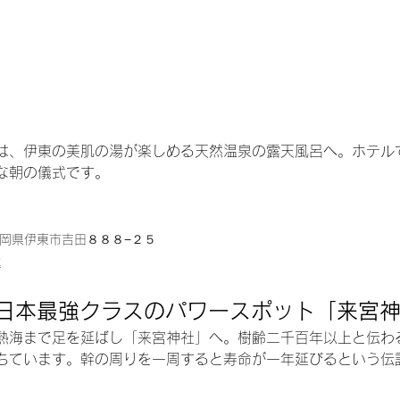
は、伊東の美肌の湯が楽しめる天然温泉の露天風呂へ。ホテル
な朝の儀式です。
 静岡県伊東市吉田８８８−２５
t
00 日本最強クラスのパワースポット「来宮
熱海まで足を延ばし「来宮神社」へ。樹齢二千百年以上と伝わ
ちています。幹の周りを一周すると寿命が一年延びるという伝