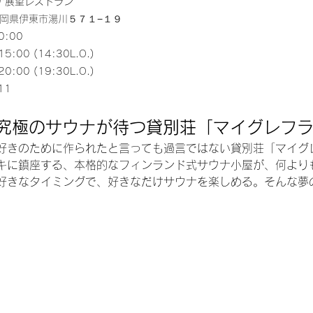
ナ展望レストラン
 静岡県伊東市湯川５７１−１９
0:00
00 (14:30L.O.)
00 (19:30L.O.)
11
30 究極のサウナが待つ貸別荘「マイグレフ
好きのために作られたと言っても過言ではない貸別荘「マイグ
キに鎮座する、本格的なフィンランド式サウナ小屋が、何より
好きなタイミングで、好きなだけサウナを楽しめる。そんな夢