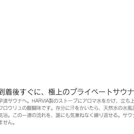
00 到着後すぐに、極上のプライベートサウ
早速サウナへ。HARVIA製のストーブにアロマ水をかけ、立ち
フロウリュの醍醐味です。存分に汗をかいたら、天然水の水風
気浴。この一連の流れを、誰にも気兼ねなく繰り返せる。サウ
ません。