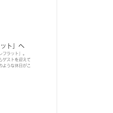
ラット」へ
レフラット」。
もゲストを迎えて
のような休日がこ