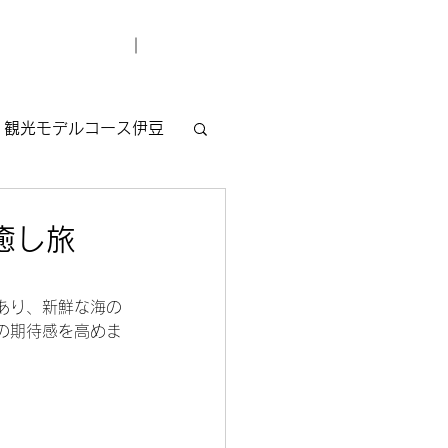
デューサー紹介
お問い合わせ
観光モデルコース伊豆
癒し旅
チ
あり、新鮮な海の
の期待感を高めま