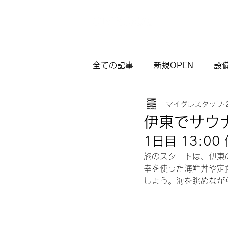
全ての記事
新規OPEN
設
マイグレスタッフ
マイグレ東京
お知らせ
伊東でサウ
1日目 13:
観光モデルコース熱海
サ
旅のスタートは、伊東
幸を使った海鮮丼や定
しょう。海を眺めなが