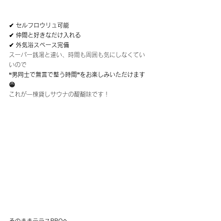
✔ セルフロウリュ可能
✔ 仲間と好きなだけ入れる
✔ 外気浴スペース完備
スーパー銭湯と違い、時間も周囲も気にしなくてい
いので
“男同士で無言で整う時間”をお楽しみいただけます
😁
これが一棟貸しサウナの醍醐味です！
そのままテラスBBQへ