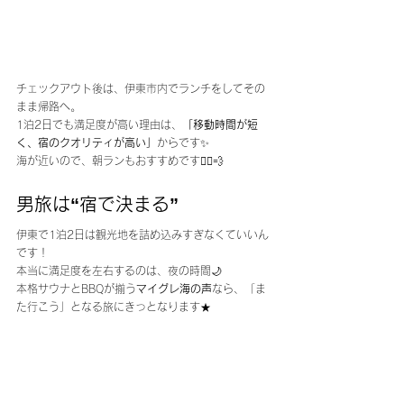
チェックアウト後は、伊東市内でランチをしてその
まま帰路へ。
1泊2日でも満足度が高い理由は、
「移動時間が短
く、宿のクオリティが高い」
からです✨
海が近いので、朝ランもおすすめです🏃‍♂️💨
男旅は“宿で決まる”
伊東で1泊2日は観光地を詰め込みすぎなくていいん
です！
本当に満足度を左右するのは、夜の時間🌙
本格サウナとBBQが揃う
マイグレ海の声
なら、「ま
た行こう」となる旅にきっとなります★