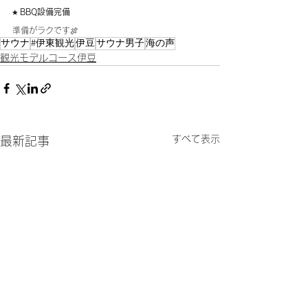
⭐︎ BBQ設備完備
準備がラクです🍖
サウナ
#伊東観光
伊豆
サウナ男子
海の声
観光モデルコース伊豆
すべて表示
最新記事