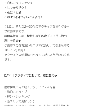
・自然でリフレッシュ
・しっかりサウナ
・夜は肉と酒
この3つは外せないですよね！
今回は、そんな2〜30代のアクティブな男性グルー
プにおすすめな、
静岡県伊東市の一棟貸し宿泊施設『マイグレ海の
声』を紹介✨
伊東市内の落ち着いたエリアにあり、市街地も車で
10〜15分圏内！
アクセスと自然環境のバランスがちょうどいい立地
です。
DAY1｜アクティブに動いて、夜に整う🌿
昼は伊東市内で軽くアクティビティを😄
・海沿いドライブ
・軽いトレッキング
・港エリアで海鮮ランチ
伊東はコンパクトな街なので、移動に時間を取られ