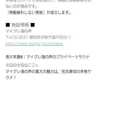
ないのが強みです。
「移動疲れしない男旅」が成立します。
■ 施設情報 ■
マイグレ海の声
〒413-0231 静岡県伊東市富戸802-1
https://www.maigre.jp/uminokoe
夜が本番‼️｜マイグレ海の声のプライベートサウナ
今回の主役はここ✨
マイグレ海の声の最大の魅力は、完全貸切の本格サ
ウナ！