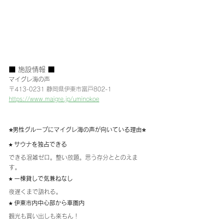
■ 施設情報 ■
マイグレ海の声
〒413-0231 静岡県伊東市富戸802-1
https://www.maigre.jp/uminokoe
⭐️男性グループにマイグレ海の声が向いている理由⭐️
⭐︎ サウナを独占できる
できる混雑ゼロ。整い放題。思う存分ととのえま
す。
⭐︎ 一棟貸しで気兼ねなし
夜遅くまで語れる。
⭐︎ 伊東市内中心部から車圏内
観光も買い出しも楽ちん！