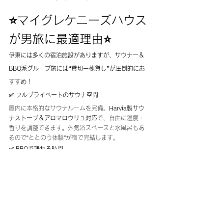
⭐️
マイグレケニーズハウス
が男旅に最適理由
⭐️
伊東には多くの宿泊施設がありますが、
サウナー＆
BBQ派グループ旅には“貸切一棟貸し”が圧倒的にお
すすめ！
✅ フルプライベートのサウナ空間
屋内に本格的なサウナルームを完備。
Harvia製サウ
ナストーブ＆アロマロウリュ対応
で、自由に温度・
香りを調整できます。外気浴スペースと水風呂もあ
るので“ととのう体験”が宿で完結します。
✅ BBQで語れる時間
他の宿泊客を気にせず、男旅ならではの語らい＆食
事時間を共有できます。ワイワイ系も、じっくり系
も自由自在です。
✅ 大人数対応でグループ全員が快適
最大16名までOK。複数ベッドルーム、シアタール
ーム、広いリビングなど、男旅での“まとまる・自由