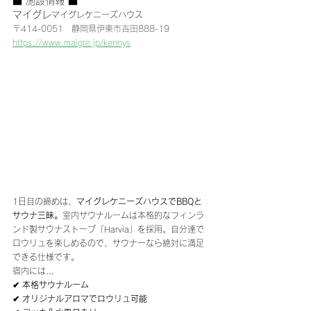
■ 施設情報 ■
マイグレ
マイグレケニーズハウス
〒414-0051　静岡県伊東市吉田888-19
https://www.maigre.jp/kennys
1日目の締めは、
マイグレケニーズハウスでBBQと
サウナ三昧。
室内サウナルームは本格的なフィンラ
ンド製サウナストーブ「Harvia」を採用。自分達で
ロウリュを楽しめるので、サウナーなら絶対に満足
できる仕様です。
宿内には…
✔ 本格サウナルーム
✔ オリジナルアロマでロウリュ可能