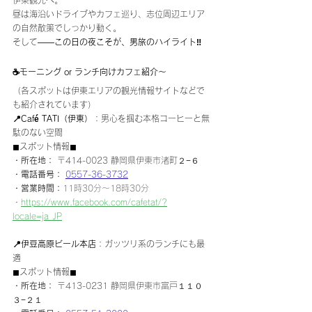
昼は海沿いドライブやカフェ巡り、志位周辺エリア
の自然散策でしっかり動く。
そして——
この日の夜こそが、男旅のハイライト‼️
☕️モーニング or ランチ向けカフェ紹介〜
（各スポットは伊東エリアの観光情報サイトなどで
も紹介されています）
📍
Café TATI
（伊東）
：男心を掴む本格コーヒーと無
駄のない空間
◼︎スポット情報◼︎
・
所在地
： 
〒414-0023 静岡県伊東市渚町２−６
・電話番号： 
0557-36-3732
・営業時間：
11時30分～18時30分
・
https://www.facebook.com/cafetat/?
locale=ja_JP
📍伊豆高原ビール本店
：ガッツリ系のランチにも最
適
◼︎スポット情報◼︎
・
所在地
： 
〒413-0231 静岡県伊東市富戸１１０
３−２１