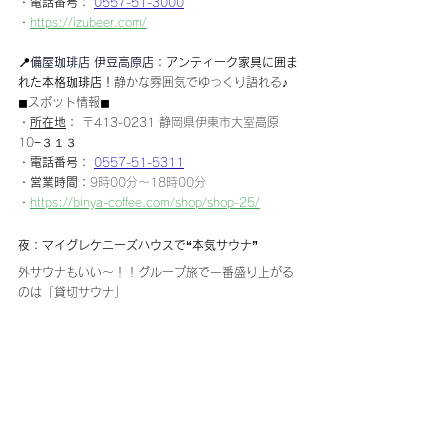
・電話番号： 
0557-51-3000
・
https://izubeer.com/
📍
備屋珈琲店 伊豆高原店：
アンティーク家具に囲ま
れた本格珈琲店！
静かな雰囲気でゆっくり語れる♪
◼︎スポット情報◼︎
・
所在地
： 
〒413-0231 静岡県伊東市大室高原
10−３１３
・電話番号： 
0557-51-5311
・営業時間：
9時00分～18時00分
・
https://binya-coffee.com/shop/shop-25/
夜：マイグレケニーズハウスで“本気サウナ”
外サウナもいい〜！！グループ旅で一番盛り上がる
のは「貸切サウナ」