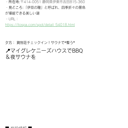
・
所在地:
〒414-0051 静岡県伊東市吉田815-360
・
見どころ:
「伊豆の瞳」と呼ばれ、四季折々の景色
が堪能できる美しい湖
・URL：
https://itospa.com/spot/detail_54018.html
夕方： 貸別荘チェックイン！サウナで“整う”
📍マイグレケニーズハウスでBBQ
＆夜サウナを