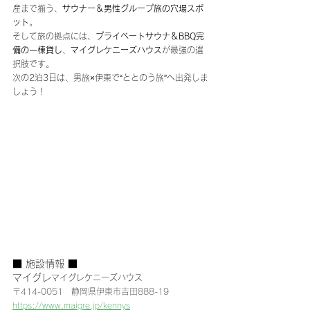
産まで揃う、
サウナー＆男性グループ旅の穴場スポ
ット
。
そして旅の拠点には、
プライベートサウナ＆BBQ完
備の一棟貸し
、
マイグレケニーズハウス
が最強の選
択肢です。
次の2泊3日は、男旅×伊東で“ととのう旅”へ出発しま
しょう！
■ 施設情報 ■
マイグレ
マイグレケニーズハウス
〒414-0051　静岡県伊東市吉田888-19
https://www.maigre.jp/kennys