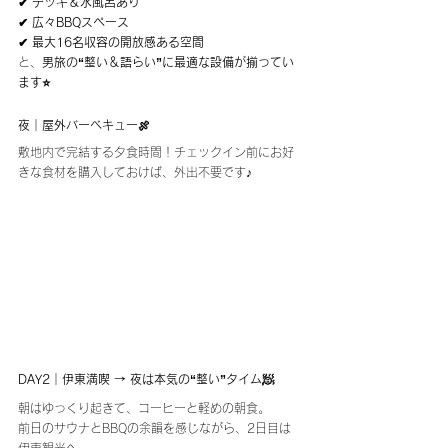
✔ デッキ＆水風呂あり
✔ 広々BBQスペース
✔ 最大16名収容の開放感ある空間
と、
男旅の“整い＆語らい”に最適な設備が揃ってい
ます⭐️
夜｜屋外バーベキュー🍖
敷地内で完結する夕食時間！チェックイン前にお好
きな食材を購入しておけば、外出不要です♪
DAY2｜
伊東満喫 → 夜は本気の“整い”タイム🧖
朝はゆっくり起きて、コーヒーと軽めの朝食。
前日のサウナとBBQの余韻を感じながら、2日目は
伊東観光へ。