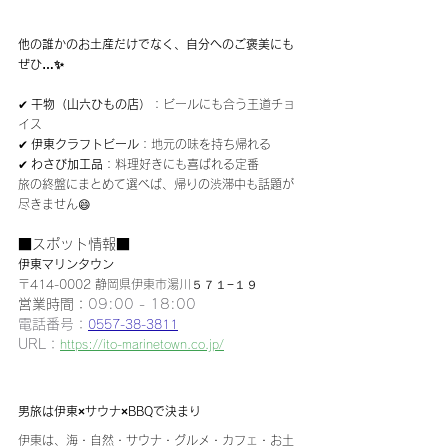
他の誰かのお土産だけでなく、自分へのご褒美にも
ぜひ…✨
✔ 
干物（山六ひもの店）
：ビールにも合う王道チョ
イス
✔ 
伊東クラフトビール
：地元の味を持ち帰れる
✔ 
わさび加工品
：料理好きにも喜ばれる定番
旅の終盤にまとめて選べば、帰りの渋滞中も話題が
尽きません😄
■スポット情報■
伊東マリンタウン
〒414-0002 静岡県伊東市湯川５７１−１９
営業時間：
09:00 - 18:00
電話番号：
0557-38-3811
URL：
https://ito-marinetown.co.jp/
男旅は伊東×サウナ×BBQで決まり
伊東は、海・自然・サウナ・グルメ・カフェ・お土