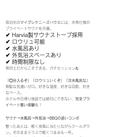
宿泊先の
マイグレケニーズハウス
には、本格仕様の
プライベートサウナを完備。
✔ Harvia製サウナストーブ採用
✔ ロウリュ可能
✔ 水風呂あり
✔ 外気浴スペースあり
✔ 時間制限なし
男同士だからこそできる、ガチセッション💪
「◯分入るぞ」「ロウリュいくぞ」「次水風呂な」
無駄な気遣いゼロ。好きな温度、好きな回数、好き
なペース。
ホテルや日帰り施設では絶対にできない、
完全プラ
イベート整い体験
を！
サウナ→水風呂→外気浴→BBQの追いコンボ
整ったあとは、軽く夜風に当たりながらクールダウ
ン。そのままテラスで軽くつまみ＆一杯。