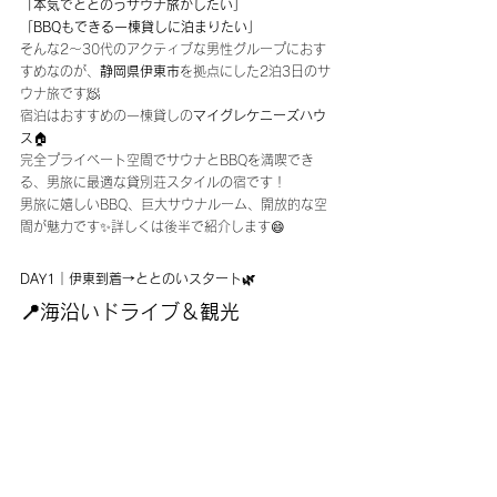
「本気でととのうサウナ旅がしたい」
「BBQもできる一棟貸しに泊まりたい」
そんな2〜30代のアクティブな男性グループにおす
すめなのが、
静岡県伊東市
を拠点にした2泊3日のサ
ウナ旅です🧖
宿泊はおすすめの一棟貸しの
マイグレケニーズハウ
ス
🏠
完全プライベート空間でサウナとBBQを満喫でき
る、男旅に最適な貸別荘スタイルの宿です！
男旅に嬉しいBBQ、巨大サウナルーム、開放的な空
間が魅力です✨詳しくは後半で紹介します😄
DAY1｜伊東到着→ととのいスタート🌿
📍海沿いドライブ＆観光