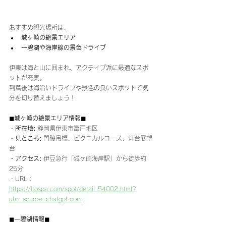
おすすめ観光場所は、
城ヶ崎の絶景エリア
一碧湖や海岸線の景色ドライブ
伊東は海と山に囲まれ、アクティブ派に最適なスポ
ットが充実。
到着後は海沿いドライブや景色の良いスポットで気
分を切り替えましょう！
◼︎
城ヶ崎の絶景エリア
情報◼︎
・
所在地:
 静岡県伊東市富戸地区
・
見どころ:
 門脇吊橋、ピクニカルコース、灯台展望
台
・アクセス:
 伊豆急行「城ヶ崎海岸駅」から徒歩約
25分
・URL：
https://itospa.com/spot/detail_54002.html?
utm_source=chatgpt.com
◼︎
一碧湖
情報◼︎