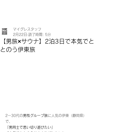
マイグレスタッフ
2月22日
読了時間: 5分
【男旅×サウナ】2泊3日で本気でと
とのう伊東旅
2〜30代の
男性グループ旅
に人気の伊東（静岡県）
で、
「男同士で思い切り遊びたい」